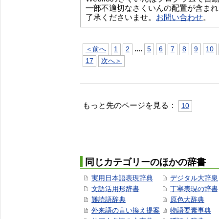
一部不適切なさくいんの配置が含まれ
了承くださいませ。
お問い合わせ
。
...
.
＜前へ
1
2
5
6
7
8
9
10
17
次へ＞
もっと先のページを見る：
10
同じカテゴリーのほかの辞書
実用日本語表現辞典
デジタル大辞泉
文語活用形辞書
丁寧表現の辞書
難読語辞典
原色大辞典
外来語の言い換え提案
物語要素事典