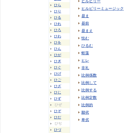
ヒルビリー
ひら
ヒルビリーミュージック
ひり
昼ま
ひる
昼前
ひれ
ひろ
昼まえ
ひわ
怯む
ひを
ひるむ
ひん
蛭藻
ひが
ヒレ
ひぎ
ひぐ
非礼
ひげ
比例係数
ひご
比例して
ひざ
比例する
ひじ
比例定数
ひず
ひぜ
比例的
ひぞ
鄙劣
ひだ
卑劣
ひぢ
ひづ