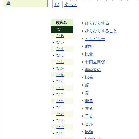
典
17
次へ＞
絞込み
ひりひりする
ひ
ひりひりすること
ひあ
ヒリビリー
ひい
肥料
ひう
比量
ひえ
ひお
非両立関係
ひか
非両立の
ひき
比倫
ひく
蛭
ひけ
蒜
ひこ
簸る
ひさ
ひし
放る
ひす
干る
ひせ
ヒル
ひそ
比類
ひた