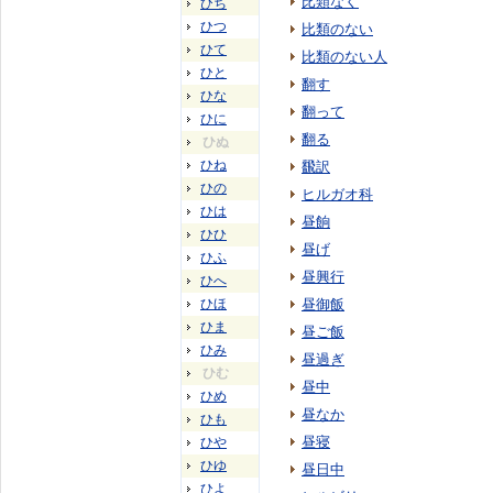
比類なく
ひち
ひつ
比類のない
ひて
比類のない人
ひと
翻す
ひな
翻って
ひに
翻る
ひぬ
ひね
飜訳
ひの
ヒルガオ科
ひは
昼餉
ひひ
昼げ
ひふ
昼興行
ひへ
ひほ
昼御飯
ひま
昼ご飯
ひみ
昼過ぎ
ひむ
昼中
ひめ
昼なか
ひも
昼寝
ひや
ひゆ
昼日中
ひよ