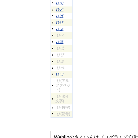
ひで
ひど
ひば
ひび
ひぶ
ひべ
ひぼ
ひぱ
ひぴ
ひぷ
ひぺ
ひぽ
ひ(アル
ファベッ
ト)
ひ(タイ
文字)
ひ(数字)
ひ(記号)
Weblioのさくいんはプログラムで