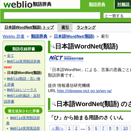
類語辞典
類語辞典
対義語
日本語WordNet(類語) トップ
索引
ランキング
Weblio 辞書
＞
類語辞典
＞
日本語WordNet(類語)
＞ 索引
日本語WordNet(類語)
類語収録辞書
全て
▼
Weblio実用類語辞典
▼
new!
「日本語WordNet」による、言葉の意義ご
日本語WordNet(類語)
▼
類語辞書です。
Weblio類語・言い換
▼
え辞書
提供 情報通信研究機構
Weblioシソーラス
URL
http://nlpwww.nict.go.jp/wn-ja/
▼
Weblio対義語・反対
▼
語辞書
日本語WordNet(類語) 
最近追加された辞書
「ひ」から始まる用語のさくいん
Weblio実用類語辞
▼
典
...
.
＜前へ
1
2
5
6
7
8
9
10
Weblio実用英語辞
▼