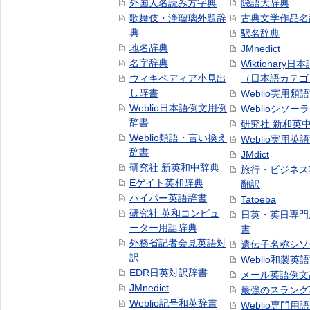
外国人名読み方字典
隠語大辞典
歌舞伎・浄瑠璃外題辞
古典文学作品名
典
駅名辞典
地名辞典
JMnedict
名字辞典
Wiktionary日
ウィキペディア小見出
（日本語カテゴ
し辞書
Weblio実用類
Weblio日本語例文用例
Weblioシソー
辞書
研究社 新和英
Weblio類語・言い換え
Weblio実用英
辞書
JMdict
研究社 新英和中辞典
旅行・ビジネス
Eゲイト英和辞典
翻訳
ハイパー英語辞書
Tatoeba
研究社 英和コンピュ
日英・英日専門
ーター用語辞典
書
外務省記者会見英語対
遺伝子名称シソ
訳
Weblio和製英
EDR日英対訳辞書
メール英語例文
JMnedict
最強のスラング
Weblio記号和英辞書
Weblio専門用