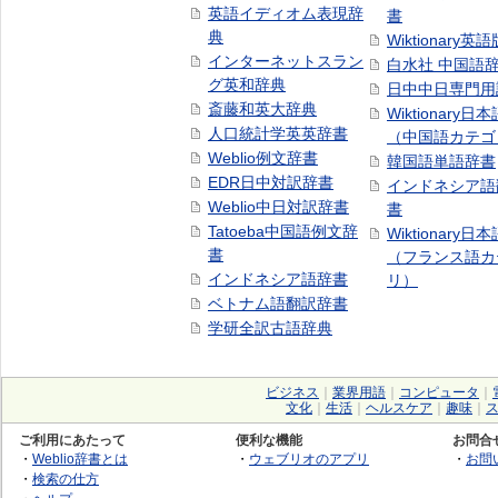
英語イディオム表現辞
書
典
Wiktionary英語
インターネットスラン
白水社 中国語
グ英和辞典
日中中日専門用
斎藤和英大辞典
Wiktionary日
人口統計学英英辞書
（中国語カテゴ
Weblio例文辞書
韓国語単語辞書
EDR日中対訳辞書
インドネシア語
Weblio中日対訳辞書
書
Tatoeba中国語例文辞
Wiktionary日
書
（フランス語カ
インドネシア語辞書
リ）
ベトナム語翻訳辞書
学研全訳古語辞典
ビジネス
｜
業界用語
｜
コンピュータ
｜
文化
｜
生活
｜
ヘルスケア
｜
趣味
｜
ご利用にあたって
便利な機能
お問合
・
Weblio辞書とは
・
ウェブリオのアプリ
・
お問
・
検索の仕方