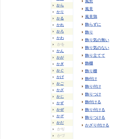
風窓
から
風見
かり
風見鶏
かる
飾らずに
かれ
かろ
飾り
かわ
飾り気の無い
かを
飾り気のない
かん
飾り立てて
かが
飾棚
かぎ
かぐ
飾り棚
かげ
飾付け
かご
飾り付け
かざ
飾りつけ
かじ
飾付ける
かず
かぜ
飾り付ける
かぞ
飾りつける
かだ
かざり付ける
かぢ
かづ