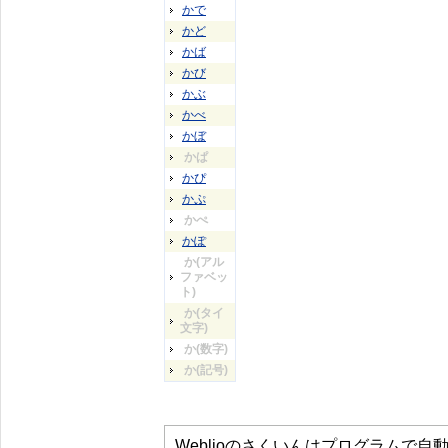
かで
かど
かば
かび
かぶ
かべ
かぼ
かぱ
かぴ
かぷ
かぺ
かぽ
か(アル
ファベッ
ト)
か(タイ
文字)
か(数字)
か(記号)
Weblioのさくいんはプログラムで