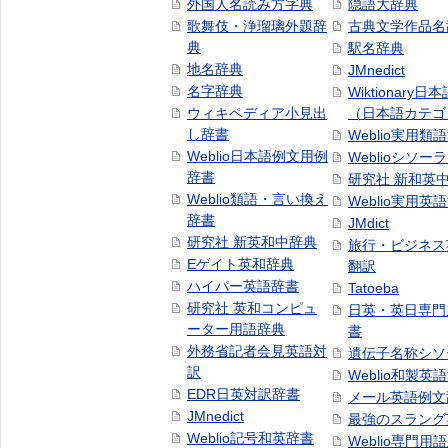
外国人名読み方字典
隠語大辞典
歌舞伎・浄瑠璃外題辞
古典文学作品名
典
駅名辞典
地名辞典
JMnedict
名字辞典
Wiktionary日
ウィキペディア小見出
（日本語カテゴ
し辞書
Weblio実用類
Weblio日本語例文用例
Weblioシソー
辞書
研究社 新和英
Weblio類語・言い換え
Weblio実用英
辞書
JMdict
研究社 新英和中辞典
旅行・ビジネス
Eゲイト英和辞典
翻訳
ハイパー英語辞書
Tatoeba
研究社 英和コンピュ
日英・英日専門
ーター用語辞典
書
外務省記者会見英語対
遺伝子名称シソ
訳
Weblio和製英
EDR日英対訳辞書
メール英語例文
JMnedict
最強のスラング
Weblio記号和英辞書
Weblio専門用