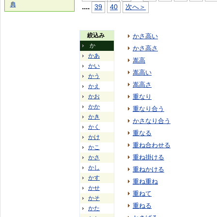
典
...
.
39
40
次へ＞
絞込み
かさ高い
か
かさ高さ
かあ
嵩高
かい
嵩高い
かう
嵩高さ
かえ
かお
重なり
かか
重なり合う
かき
かさなり合う
かく
重なる
かけ
重ね合わせる
かこ
重ね掛ける
かさ
かし
重ねかける
かす
重ね重ね
かせ
重ねて
かそ
重ねる
かた