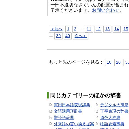
一部不適切なさくいんの配置が含まれ
了承くださいませ。
お問い合わせ
。
...
.
＜前へ
1
2
11
12
13
14
15
...
.
39
40
次へ＞
もっと先のページを見る：
10
20
3
同じカテゴリーのほかの辞書
実用日本語表現辞典
デジタル大辞泉
文語活用形辞書
丁寧表現の辞書
難読語辞典
原色大辞典
外来語の言い換え提案
物語要素事典