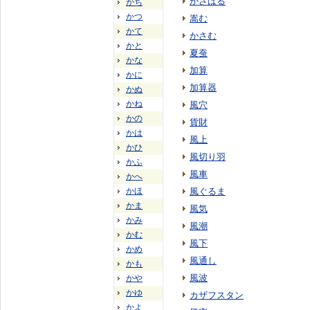
かさばる
かち
かつ
嵩む
かて
かさむ
かと
夏蚕
かな
加算
かに
加算器
かぬ
かね
風穴
かの
貨財
かは
風上
かひ
風切り羽
かふ
風車
かへ
かほ
風ぐるま
かま
風気
かみ
風潮
かむ
風下
かめ
風通し
かも
風波
かや
かゆ
カザフスタン
かよ