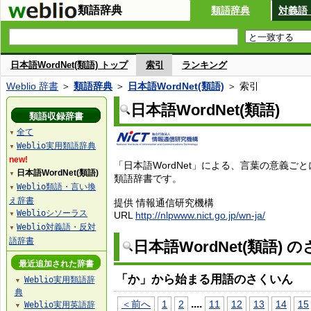
類語辞典
類語辞典
対義語
日本語WordNet(類語) トップ
索引
ランキング
Weblio 辞書
＞
類語辞典
＞
日本語WordNet(類語)
＞ 索引
日本語WordNet(類語)
類語収録辞書
全て
▼
Weblio実用類語辞典
▼
new!
「日本語WordNet」による、言葉の意義ご
日本語WordNet(類語)
▼
類語辞書です。
Weblio類語・言い換
▼
え辞書
提供 情報通信研究機構
Weblioシソーラス
URL
http://nlpwww.nict.go.jp/wn-ja/
▼
Weblio対義語・反対
▼
語辞書
日本語WordNet(類語) 
最近追加された辞書
「か」から始まる用語のさくいん
Weblio実用類語辞
▼
典
...
.
＜前へ
1
2
11
12
13
14
15
Weblio実用英語辞
▼