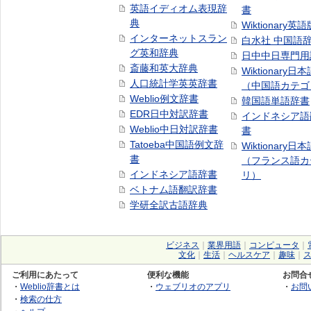
英語イディオム表現辞
書
典
Wiktionary英語
インターネットスラン
白水社 中国語
グ英和辞典
日中中日専門用
斎藤和英大辞典
Wiktionary日
人口統計学英英辞書
（中国語カテゴ
Weblio例文辞書
韓国語単語辞書
EDR日中対訳辞書
インドネシア語
Weblio中日対訳辞書
書
Tatoeba中国語例文辞
Wiktionary日
書
（フランス語カ
インドネシア語辞書
リ）
ベトナム語翻訳辞書
学研全訳古語辞典
ビジネス
｜
業界用語
｜
コンピュータ
｜
文化
｜
生活
｜
ヘルスケア
｜
趣味
｜
ご利用にあたって
便利な機能
お問合
・
Weblio辞書とは
・
ウェブリオのアプリ
・
お問
・
検索の仕方