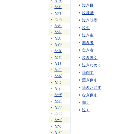
なり
泣き目
なる
泣味噌
なれ
なろ
泣き味噌
なわ
泣虫
なを
泣き虫
なん
無き者
なが
亡き者
なぎ
なぐ
泣き喚く
なげ
泣きわめく
なご
薙倒す
なざ
薙ぎ倒す
なじ
薙ぎたおす
なず
なぜ
なぎ倒す
なぞ
鳴く
なだ
泣く
なぢ
なづ
なで
など