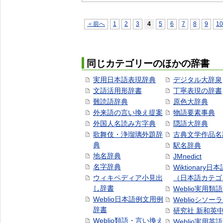
＜前へ
1
2
3
4
5
6
7
8
9
10
同じカテゴリーのほかの辞書
実用日本語表現辞典
デジタル大辞泉
文語活用形辞書
丁寧表現の辞書
難読語辞典
原色大辞典
外来語の言い換え提案
物語要素事典
外国人名読み方字典
隠語大辞典
歌舞伎・浄瑠璃外題辞
古典文学作品名
典
駅名辞典
地名辞典
JMnedict
名字辞典
Wiktionary日
ウィキペディア小見出
（日本語カテゴ
し辞書
Weblio実用類
Weblio日本語例文用例
Weblioシソー
辞書
研究社 新和英
Weblio類語・言い換え
Weblio実用英