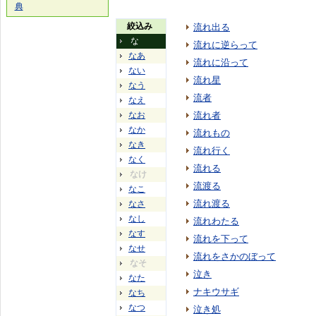
典
絞込み
流れ出る
な
流れに逆らって
なあ
流れに沿って
ない
流れ星
なう
流者
なえ
なお
流れ者
なか
流れもの
なき
流れ行く
なく
流れる
なけ
流渡る
なこ
流れ渡る
なさ
なし
流れわたる
なす
流れを下って
なせ
流れをさかのぼって
なそ
泣き
なた
ナキウサギ
なち
なつ
泣き処