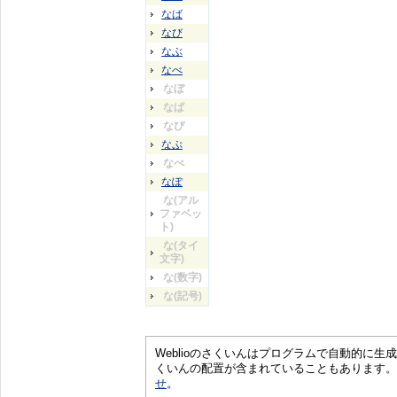
なば
なび
なぶ
なべ
なぼ
なぱ
なぴ
なぷ
なぺ
なぽ
な(アル
ファベッ
ト)
な(タイ
文字)
な(数字)
な(記号)
Weblioのさくいんはプログラムで自動的に
くいんの配置が含まれていることもあります。
せ
。