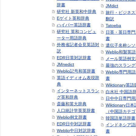
辞書
JMdict
研究社 新英和中辞典
旅行・ビジネス
Eゲイト英和辞典
翻訳
ハイパー英語辞書
Tatoeba
研究社 英和コンピュ
日英・英日専門
ーター用語辞典
書
外務省記者会見英語対
遺伝子名称シソ
訳
Weblio和製英
EDR日英対訳辞書
メール英語例文
JMnedict
最強のスラング
Weblio記号和英辞書
Weblio専門用
英語イディオム表現辞
書
典
Wiktionary英語
インターネットスラン
白水社 中国語
グ英和辞典
日中中日専門用
斎藤和英大辞典
Wiktionary日
人口統計学英英辞書
（中国語カテゴ
Weblio例文辞書
韓国語単語辞書
EDR日中対訳辞書
インドネシア語
Weblio中日対訳辞書
書