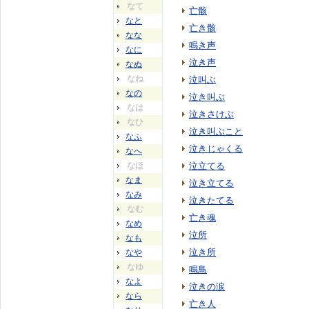
なて
亡骸
なと
亡き骸
なな
鳴き声
なに
泣き声
なぬ
なね
泣叫ぶ
なの
泣き叫ぶ
なは
泣きさけぶ
なひ
泣き叫ぶこと
なふ
泣きじゃくる
なへ
なほ
泣立てる
なま
泣き立てる
なみ
泣きたてる
なむ
亡き魂
なめ
泣所
なも
泣き所
なや
なゆ
鳴鳥
なよ
泣きの涙
なら
亡き人