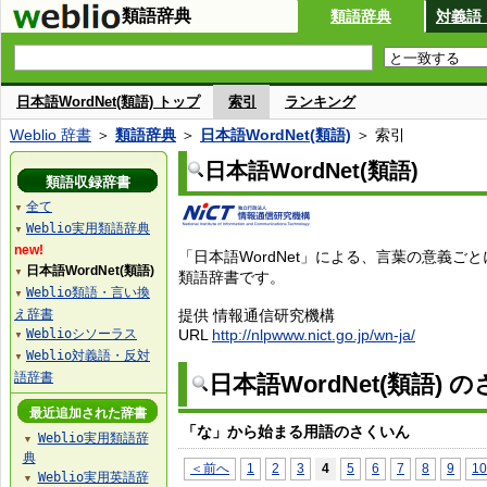
類語辞典
類語辞典
対義語
日本語WordNet(類語) トップ
索引
ランキング
Weblio 辞書
＞
類語辞典
＞
日本語WordNet(類語)
＞ 索引
日本語WordNet(類語)
類語収録辞書
全て
▼
Weblio実用類語辞典
▼
new!
「日本語WordNet」による、言葉の意義ご
日本語WordNet(類語)
▼
類語辞書です。
Weblio類語・言い換
▼
え辞書
提供 情報通信研究機構
Weblioシソーラス
URL
http://nlpwww.nict.go.jp/wn-ja/
▼
Weblio対義語・反対
▼
語辞書
日本語WordNet(類語) 
最近追加された辞書
「な」から始まる用語のさくいん
Weblio実用類語辞
▼
典
＜前へ
1
2
3
4
5
6
7
8
9
10
Weblio実用英語辞
▼