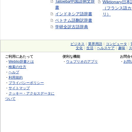
Tatoeba中国語例文辞
Wiktionary日
書
（フランス語カ
インドネシア語辞書
リ）
ベトナム語翻訳辞書
学研全訳古語辞典
ビジネス
｜
業界用語
｜
コンピュータ
｜
文化
｜
生活
｜
ヘルスケア
｜
趣味
｜
ご利用にあたって
便利な機能
お問合
・
Weblio辞書とは
・
ウェブリオのアプリ
・
お問
・
検索の仕方
・
ヘルプ
・
利用規約
・
プライバシーポリシー
・
サイトマップ
・
クッキー・アクセスデータに
ついて