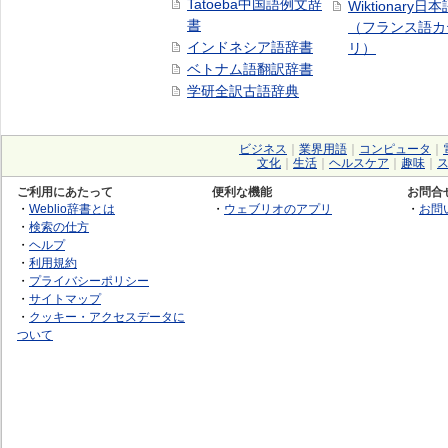
Tatoeba中国語例文辞
Wiktionary日
書
（フランス語カ
インドネシア語辞書
リ）
ベトナム語翻訳辞書
学研全訳古語辞典
ビジネス
｜
業界用語
｜
コンピュータ
｜
文化
｜
生活
｜
ヘルスケア
｜
趣味
｜
ご利用にあたって
便利な機能
お問合
・
Weblio辞書とは
・
ウェブリオのアプリ
・
お問
・
検索の仕方
・
ヘルプ
・
利用規約
・
プライバシーポリシー
・
サイトマップ
・
クッキー・アクセスデータに
ついて