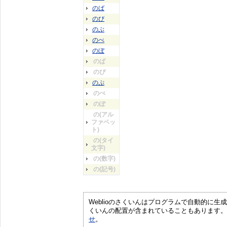
のば
のび
のぶ
のべ
のぼ
のぱ
のぴ
のぷ
のぺ
のぽ
の(アル
ファベッ
ト)
の(タイ
文字)
の(数字)
の(記号)
Weblioのさくいんはプログラムで自動的に
くいんの配置が含まれていることもあります。
せ
。