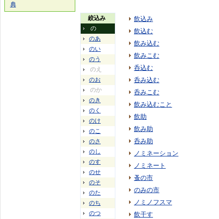
典
絞込み
飲込み
の
飲込む
のあ
飲み込む
のい
飲みこむ
のう
呑込む
のえ
のお
呑み込む
のか
呑みこむ
のき
飲み込むこと
のく
飲助
のけ
飲み助
のこ
呑み助
のさ
のし
ノミネーション
のす
ノミネート
のせ
蚤の市
のそ
のみの市
のた
ノミノフスマ
のち
のつ
飲干す