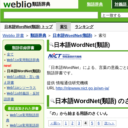
類語辞典
類語辞典
対義語
日本語WordNet(類語) トップ
索引
ランキング
Weblio 辞書
＞
類語辞典
＞
日本語WordNet(類語)
＞ 索引
日本語WordNet(類語)
類語収録辞書
全て
▼
Weblio実用類語辞典
▼
new!
「日本語WordNet」による、言葉の意義ご
日本語WordNet(類語)
▼
類語辞書です。
Weblio類語・言い換
▼
え辞書
提供 情報通信研究機構
Weblioシソーラス
URL
http://nlpwww.nict.go.jp/wn-ja/
▼
Weblio対義語・反対
▼
語辞書
日本語WordNet(類語) 
最近追加された辞書
「の」から始まる用語のさくいん
Weblio実用類語辞
▼
典
＜前へ
1
2
3
4
5
6
次へ＞
Weblio実用英語辞
▼