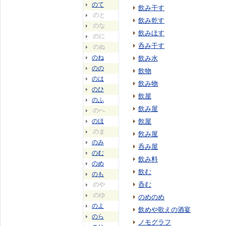
のて
飲み干す
のと
飲み乾す
のな
飲みほす
のに
呑み干す
のぬ
のね
飲み水
のの
飲物
のは
飲み物
のひ
飲屋
のふ
飲み屋
のへ
のほ
飮屋
のま
飮み屋
のみ
呑み屋
のむ
飲み料
のめ
飲む
のも
呑む
のや
のゆ
のめのめ
のよ
飲めや歌えの酒宴
のら
ノモグラフ