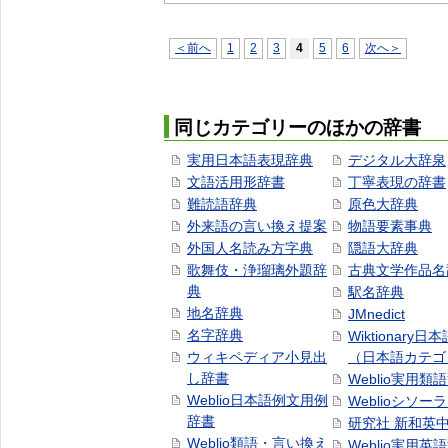
＜前へ
1
2
3
4
5
6
次へ＞
同じカテゴリーのほかの辞書
実用日本語表現辞典
デジタル大辞泉
文語活用形辞書
丁寧表現の辞書
難読語辞典
原色大辞典
外来語の言い換え提案
物語要素事典
外国人名読み方字典
隠語大辞典
歌舞伎・浄瑠璃外題辞
古典文学作品名
典
駅名辞典
地名辞典
JMnedict
名字辞典
Wiktionary日
ウィキペディア小見出
（日本語カテゴ
し辞書
Weblio実用類
Weblio日本語例文用例
Weblioシソー
辞書
研究社 新和英
Weblio類語・言い換え
Weblio実用英