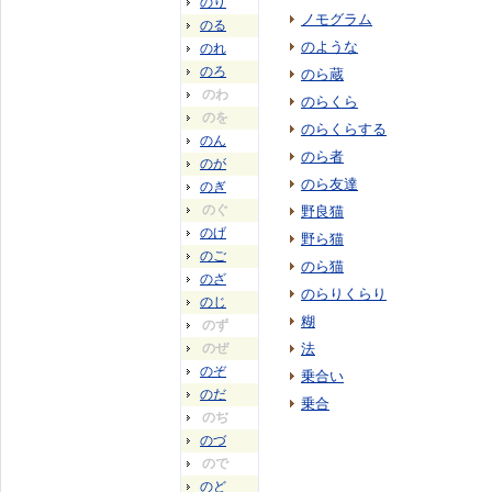
のり
ノモグラム
のる
のような
のれ
のろ
のら蔵
のわ
のらくら
のを
のらくらする
のん
のら者
のが
のら友達
のぎ
のぐ
野良猫
のげ
野ら猫
のご
のら猫
のざ
のらりくらり
のじ
糊
のず
のぜ
法
のぞ
乗合い
のだ
乗合
のぢ
のづ
ので
のど