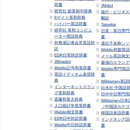
辞書
JMdict
研究社 新英和中辞典
旅行・ビジネス
Eゲイト英和辞典
翻訳
ハイパー英語辞書
Tatoeba
研究社 英和コンピュ
日英・英日専門
ーター用語辞典
書
外務省記者会見英語対
遺伝子名称シソ
訳
Weblio和製英
EDR日英対訳辞書
メール英語例文
JMnedict
最強のスラング
Weblio記号和英辞書
Weblio専門用
英語イディオム表現辞
書
典
Wiktionary英語
インターネットスラン
白水社 中国語
グ英和辞典
日中中日専門用
斎藤和英大辞典
Wiktionary日
人口統計学英英辞書
（中国語カテゴ
Weblio例文辞書
韓国語単語辞書
EDR日中対訳辞書
インドネシア語
Weblio中日対訳辞書
書