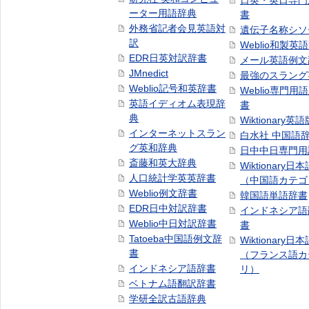
日英・英日専門
ーター用語辞典
書
外務省記者会見英語対
遺伝子名称シソ
訳
Weblio和製英
EDR日英対訳辞書
メール英語例文
JMnedict
最強のスラング
Weblio記号和英辞書
Weblio専門用
英語イディオム表現辞
書
典
Wiktionary英語
インターネットスラン
白水社 中国語
グ英和辞典
日中中日専門用
斎藤和英大辞典
Wiktionary日
人口統計学英英辞書
（中国語カテゴ
Weblio例文辞書
韓国語単語辞書
EDR日中対訳辞書
インドネシア語
Weblio中日対訳辞書
書
Tatoeba中国語例文辞
Wiktionary日
書
（フランス語カ
インドネシア語辞書
リ）
ベトナム語翻訳辞書
学研全訳古語辞典