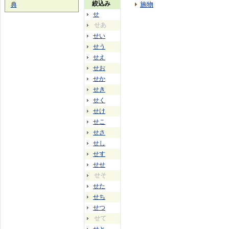
絞込み
施物
典
せ
せあ
せい
せう
せえ
せお
せか
せき
せく
せけ
せこ
せさ
せし
せす
せせ
せそ
せた
せち
せつ
せて