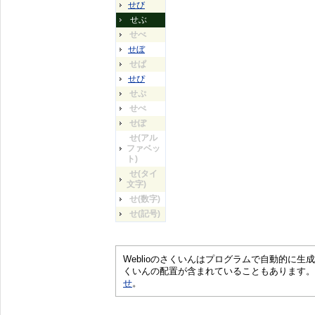
せび
せぶ
せべ
せぼ
せぱ
せぴ
せぷ
せぺ
せぽ
せ(アル
ファベッ
ト)
せ(タイ
文字)
せ(数字)
せ(記号)
Weblioのさくいんはプログラムで自動的に
くいんの配置が含まれていることもあります。
せ
。