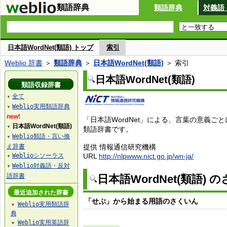
類語辞典
類語辞典
対義語
日本語WordNet(類語) トップ
索引
Weblio 辞書
＞
類語辞典
＞
日本語WordNet(類語)
＞ 索引
日本語WordNet(類語)
類語収録辞書
全て
▼
Weblio実用類語辞典
▼
new!
「日本語WordNet」による、言葉の意義ご
日本語WordNet(類語)
▼
類語辞書です。
Weblio類語・言い換
▼
え辞書
提供 情報通信研究機構
Weblioシソーラス
URL
http://nlpwww.nict.go.jp/wn-ja/
▼
Weblio対義語・反対
▼
語辞書
日本語WordNet(類語) 
最近追加された辞書
「せぶ」から始まる用語のさくいん
Weblio実用類語辞
▼
典
Weblio実用英語辞
▼