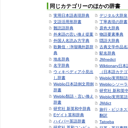
同じカテゴリーのほかの辞書
実用日本語表現辞典
デジタル大辞泉
文語活用形辞書
丁寧表現の辞書
難読語辞典
原色大辞典
外来語の言い換え提案
物語要素事典
外国人名読み方字典
隠語大辞典
歌舞伎・浄瑠璃外題辞
古典文学作品名
典
駅名辞典
地名辞典
JMnedict
名字辞典
Wiktionary日
ウィキペディア小見出
（日本語カテゴ
し辞書
Weblio実用類
Weblio日本語例文用例
Weblioシソー
辞書
研究社 新和英
Weblio類語・言い換え
Weblio実用英
辞書
JMdict
研究社 新英和中辞典
旅行・ビジネス
Eゲイト英和辞典
翻訳
ハイパー英語辞書
Tatoeba
研究社 英和コンピュ