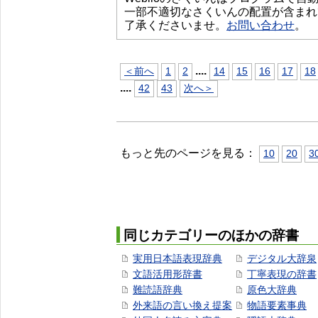
一部不適切なさくいんの配置が含まれ
了承くださいませ。
お問い合わせ
。
...
.
＜前へ
1
2
14
15
16
17
18
...
.
42
43
次へ＞
もっと先のページを見る：
10
20
3
同じカテゴリーのほかの辞書
実用日本語表現辞典
デジタル大辞泉
文語活用形辞書
丁寧表現の辞書
難読語辞典
原色大辞典
外来語の言い換え提案
物語要素事典