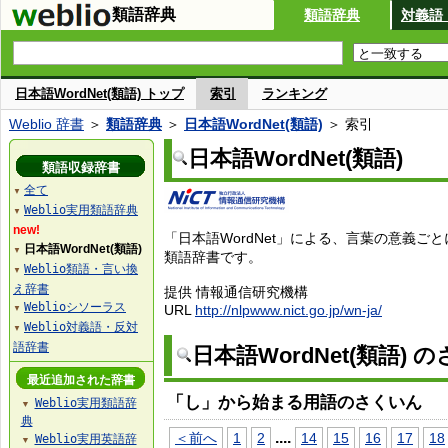
類語辞典
類語辞典
対義語
日本語WordNet(類語) トップ
索引
ランキング
Weblio 辞書
＞
類語辞典
＞
日本語WordNet(類語)
＞ 索引
日本語WordNet(類語)
類語収録辞書
全て
▼
Weblio実用類語辞典
▼
new!
「日本語WordNet」による、言葉の意義ご
日本語WordNet(類語)
▼
類語辞書です。
Weblio類語・言い換
▼
え辞書
提供 情報通信研究機構
Weblioシソーラス
URL
http://nlpwww.nict.go.jp/wn-ja/
▼
Weblio対義語・反対
▼
語辞書
日本語WordNet(類語) 
最近追加された辞書
「し」から始まる用語のさくいん
Weblio実用類語辞
▼
典
...
.
＜前へ
1
2
14
15
16
17
18
Weblio実用英語辞
▼