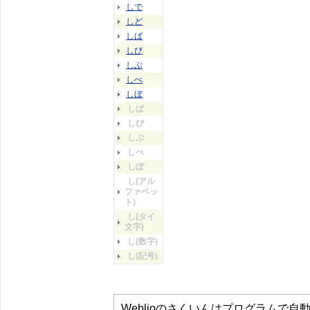
しで
しど
しば
しび
しぶ
しべ
しぼ
しぱ
しぴ
しぷ
しぺ
しぽ
し(アル
ファベッ
ト)
し(タイ
文字)
し(数字)
し(記号)
Weblioのさくいんはプログラムで