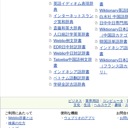
英語イディオム表現辞
書
典
Wiktionary英語
インターネットスラン
白水社 中国語
グ英和辞典
日中中日専門用
斎藤和英大辞典
Wiktionary日
人口統計学英英辞書
（中国語カテゴ
Weblio例文辞書
韓国語単語辞書
EDR日中対訳辞書
インドネシア語
Weblio中日対訳辞書
書
Tatoeba中国語例文辞
Wiktionary日
書
（フランス語カ
インドネシア語辞書
リ）
ベトナム語翻訳辞書
学研全訳古語辞典
ビジネス
｜
業界用語
｜
コンピュータ
｜
文化
｜
生活
｜
ヘルスケア
｜
趣味
｜
ご利用にあたって
便利な機能
お問合
・
Weblio辞書とは
・
ウェブリオのアプリ
・
お問
・
検索の仕方