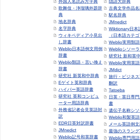
外国人名読み方字典
隠語大辞典
歌舞伎・浄瑠璃外題辞
古典文学作品名
典
駅名辞典
地名辞典
JMnedict
名字辞典
Wiktionary日
ウィキペディア小見出
（日本語カテゴ
し辞書
Weblio実用類
Weblio日本語例文用例
Weblioシソー
辞書
研究社 新和英
Weblio類語・言い換え
Weblio実用英
辞書
JMdict
研究社 新英和中辞典
旅行・ビジネス
Eゲイト英和辞典
翻訳
ハイパー英語辞書
Tatoeba
研究社 英和コンピュ
日英・英日専門
ーター用語辞典
書
外務省記者会見英語対
遺伝子名称シソ
訳
Weblio和製英
EDR日英対訳辞書
メール英語例文
JMnedict
最強のスラング
Weblio記号和英辞書
Weblio専門用