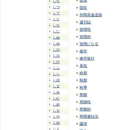
習慣
しち
しつ
収監
して
州間高速道路
しと
週刊誌
しな
習慣性
しに
習慣的
しぬ
しね
習慣になる
しの
修学
しは
修学旅行
しひ
臭気
しふ
終期
しへ
しほ
秋期
しま
秋季
しみ
周期
しむ
周期性
しめ
周期的
しも
周期避妊法
しや
しゆ
蹴球
しよ