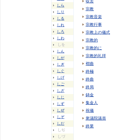
収去
しら
宗教
しり
宗教音楽
しる
宗教行事
しれ
しろ
宗教上の儀式
しわ
宗教的
しを
宗教的に
しん
宗教的礼拝
しが
褶曲
しぎ
しぐ
終極
しげ
終曲
しご
終局
しざ
鋳金
しじ
集金人
しず
しぜ
祝儀
しぞ
衆議院議員
しだ
終業
しぢ
しづ