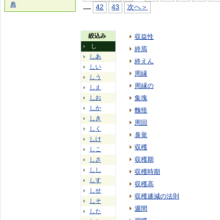
典
...
.
42
43
次へ＞
絞込み
収益性
し
終焉
しあ
終えん
しい
周縁
しう
周縁の
しえ
しお
集塊
しか
醜怪
しき
周回
しく
臭覚
しけ
収穫
しこ
収穫期
しさ
しし
収穫時期
しす
収穫高
しせ
収穫逓減の法則
しそ
週間
した