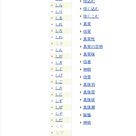
信込む
しら
信じ込む
しり
信じこむ
しる
真実
しれ
しろ
信実
しわ
真実性
しを
真実の言明
しん
真実味
しが
信者
しぎ
しぐ
神樹
しげ
信受
しご
真珠貝
しざ
真珠質
しじ
真珠状
しず
しぜ
真珠層
しぞ
賑恤
しだ
神術
しぢ
しづ