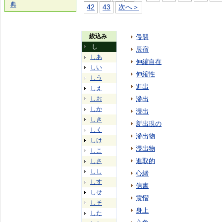
典
42
43
次へ＞
絞込み
侵襲
し
辰宿
しあ
伸縮自在
しい
伸縮性
しう
進出
しえ
しお
滲出
しか
浸出
しき
新出現の
しく
滲出物
しけ
浸出物
しこ
進取的
しさ
しし
心緒
しす
信書
しせ
震慴
しそ
身上
した