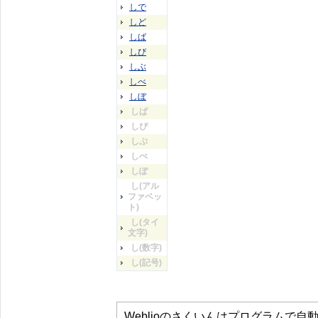
しで
しど
しば
しび
しぶ
しべ
しぼ
しぱ
しぴ
しぷ
しぺ
しぽ
し(アル
ファベッ
ト)
し(タイ
文字)
し(数字)
し(記号)
Weblioのさくいんはプログラムで