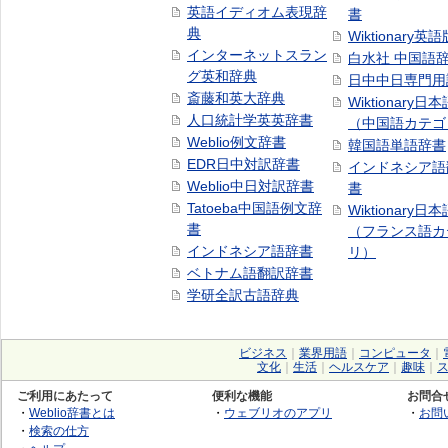
英語イディオム表現辞
書
典
Wiktionary英語
インターネットスラン
白水社 中国語
グ英和辞典
日中中日専門用
斎藤和英大辞典
Wiktionary日
人口統計学英英辞書
（中国語カテゴ
Weblio例文辞書
韓国語単語辞書
EDR日中対訳辞書
インドネシア語
Weblio中日対訳辞書
書
Tatoeba中国語例文辞
Wiktionary日
書
（フランス語カ
インドネシア語辞書
リ）
ベトナム語翻訳辞書
学研全訳古語辞典
ビジネス
｜
業界用語
｜
コンピュータ
｜
文化
｜
生活
｜
ヘルスケア
｜
趣味
｜
ご利用にあたって
便利な機能
お問合
・
Weblio辞書とは
・
ウェブリオのアプリ
・
お問
・
検索の仕方