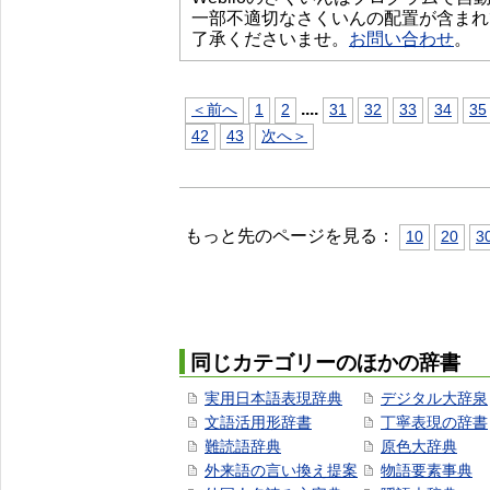
一部不適切なさくいんの配置が含まれ
了承くださいませ。
お問い合わせ
。
...
.
＜前へ
1
2
31
32
33
34
35
42
43
次へ＞
もっと先のページを見る：
10
20
3
同じカテゴリーのほかの辞書
実用日本語表現辞典
デジタル大辞泉
文語活用形辞書
丁寧表現の辞書
難読語辞典
原色大辞典
外来語の言い換え提案
物語要素事典