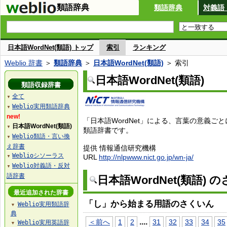
類語辞典
類語辞典
対義語
日本語WordNet(類語) トップ
索引
ランキング
Weblio 辞書
＞
類語辞典
＞
日本語WordNet(類語)
＞ 索引
日本語WordNet(類語)
類語収録辞書
全て
▼
Weblio実用類語辞典
▼
new!
「日本語WordNet」による、言葉の意義ご
日本語WordNet(類語)
▼
類語辞書です。
Weblio類語・言い換
▼
え辞書
提供 情報通信研究機構
Weblioシソーラス
URL
http://nlpwww.nict.go.jp/wn-ja/
▼
Weblio対義語・反対
▼
語辞書
日本語WordNet(類語) 
最近追加された辞書
「し」から始まる用語のさくいん
Weblio実用類語辞
▼
典
...
.
＜前へ
1
2
31
32
33
34
35
Weblio実用英語辞
▼