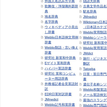
外国人名読み方字典
隠語大辞典
歌舞伎・浄瑠璃外題辞
古典文学作品名
典
駅名辞典
地名辞典
JMnedict
名字辞典
Wiktionary日
ウィキペディア小見出
（日本語カテゴ
し辞書
Weblio実用類
Weblio日本語例文用例
Weblioシソー
辞書
研究社 新和英
Weblio類語・言い換え
Weblio実用英
辞書
JMdict
研究社 新英和中辞典
旅行・ビジネス
Eゲイト英和辞典
翻訳
ハイパー英語辞書
Tatoeba
研究社 英和コンピュ
日英・英日専門
ーター用語辞典
書
外務省記者会見英語対
遺伝子名称シソ
訳
Weblio和製英
EDR日英対訳辞書
メール英語例文
JMnedict
最強のスラング
Weblio記号和英辞書
Weblio専門用