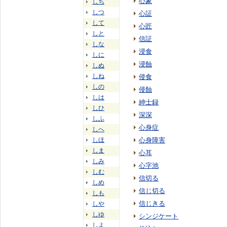
心象
しち
しつ
心証
して
心匠
しと
信証
しな
浸食
しに
浸蝕
しぬ
しね
侵食
しの
侵蝕
しは
紳士録
しひ
深深
しふ
心身症
しへ
しほ
心身障害
しま
心耳
しみ
心字池
しむ
信切る
しめ
信じ切る
しも
信じきる
しや
しゆ
シンジケート
しよ