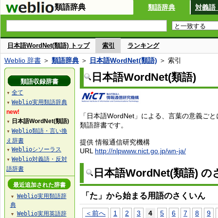
類語辞典
類語辞典
対義語
日本語WordNet(類語) トップ
索引
ランキング
Weblio 辞書
＞
類語辞典
＞
日本語WordNet(類語)
＞ 索引
日本語WordNet(類語)
類語収録辞書
全て
▼
Weblio実用類語辞典
▼
new!
「日本語WordNet」による、言葉の意義ご
日本語WordNet(類語)
▼
類語辞書です。
Weblio類語・言い換
▼
え辞書
提供 情報通信研究機構
Weblioシソーラス
URL
http://nlpwww.nict.go.jp/wn-ja/
▼
Weblio対義語・反対
▼
語辞書
日本語WordNet(類語) 
最近追加された辞書
「た」から始まる用語のさくいん
Weblio実用類語辞
▼
典
＜前へ
1
2
3
4
5
6
7
8
9
Weblio実用英語辞
▼