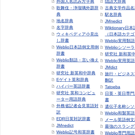
外国人名読み方字典
隠語大辞典
歌舞伎・浄瑠璃外題辞
古典文学作品名
典
駅名辞典
地名辞典
JMnedict
名字辞典
Wiktionary日
ウィキペディア小見出
（日本語カテゴ
し辞書
Weblio実用類
Weblio日本語例文用例
Weblioシソー
辞書
研究社 新和英
Weblio類語・言い換え
Weblio実用英
辞書
JMdict
研究社 新英和中辞典
旅行・ビジネス
Eゲイト英和辞典
翻訳
ハイパー英語辞書
Tatoeba
研究社 英和コンピュ
日英・英日専門
ーター用語辞典
書
外務省記者会見英語対
遺伝子名称シソ
訳
Weblio和製英
EDR日英対訳辞書
メール英語例文
JMnedict
最強のスラング
Weblio記号和英辞書
Weblio専門用