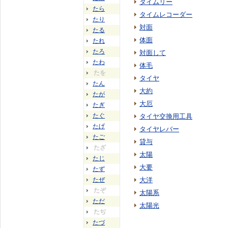
タイムリー
たら
タイムレコーダー
たり
対面
たる
体面
たれ
たろ
対面して
たわ
体毛
たを
タイヤ
たん
大約
たが
大厄
たぎ
たぐ
タイヤ交換用工具
たげ
タイヤレバー
たご
貸与
たざ
太陽
たじ
大要
たず
たぜ
大洋
たぞ
太陽系
ただ
太陽光
たぢ
たづ