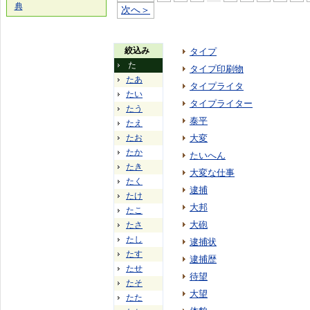
典
次へ＞
絞込み
タイプ
た
タイプ印刷物
たあ
タイプライタ
たい
タイプライター
たう
泰平
たえ
たお
大変
たか
たいへん
たき
大変な仕事
たく
逮捕
たけ
大邦
たこ
大砲
たさ
たし
逮捕状
たす
逮捕歴
たせ
待望
たそ
大望
たた