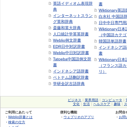
英語イディオム表現辞
書
典
Wiktionary英語
インターネットスラン
白水社 中国語
グ英和辞典
日中中日専門用
斎藤和英大辞典
Wiktionary日
人口統計学英英辞書
（中国語カテゴ
Weblio例文辞書
韓国語単語辞書
EDR日中対訳辞書
インドネシア語
Weblio中日対訳辞書
書
Tatoeba中国語例文辞
Wiktionary日
書
（フランス語カ
インドネシア語辞書
リ）
ベトナム語翻訳辞書
学研全訳古語辞典
ビジネス
｜
業界用語
｜
コンピュータ
｜
文化
｜
生活
｜
ヘルスケア
｜
趣味
｜
ご利用にあたって
便利な機能
お問合
・
Weblio辞書とは
・
ウェブリオのアプリ
・
お問
・
検索の仕方