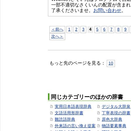
一部不適切なさくいんの配置が含まれ
了承くださいませ。
お問い合わせ
。
＜前へ
1
2
3
4
5
6
7
8
9
次へ＞
もっと先のページを見る：
10
同じカテゴリーのほかの辞書
実用日本語表現辞典
デジタル大辞泉
文語活用形辞書
丁寧表現の辞書
難読語辞典
原色大辞典
外来語の言い換え提案
物語要素事典