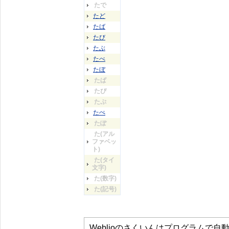
たで
たど
たば
たび
たぶ
たべ
たぼ
たぱ
たぴ
たぷ
たぺ
たぽ
た(アル
ファベッ
ト)
た(タイ
文字)
た(数字)
た(記号)
Weblioのさくいんはプログラムで