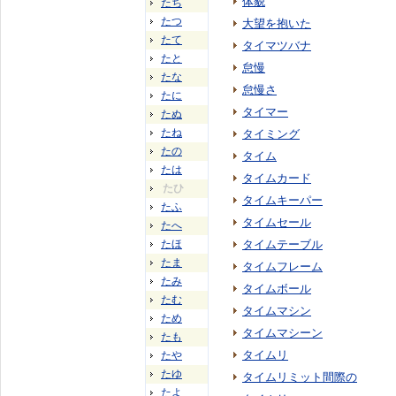
体貌
たち
たつ
大望を抱いた
たて
タイマツバナ
たと
怠慢
たな
怠慢さ
たに
タイマー
たぬ
たね
タイミング
たの
タイム
たは
タイムカード
たひ
タイムキーパー
たふ
タイムセール
たへ
たほ
タイムテーブル
たま
タイムフレーム
たみ
タイムボール
たむ
タイムマシン
ため
タイムマシーン
たも
タイムリ
たや
たゆ
タイムリミット間際の
たよ