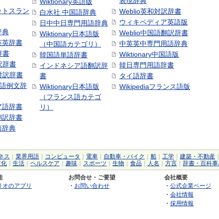
表現辞典
Wiktionary英語版
ットスラン
Weblio英和対訳辞書
白水社 中国語辞典
ウィキペディア英語版
日中中日専門用語辞典
辞典
Weblio中国語翻訳辞書
Wiktionary日本語版
英英辞書
中英英中専門用語辞典
（中国語カテゴリ）
辞書
Wiktionary中国語版
韓国語単語辞書
訳辞書
韓日専門用語辞書
インドネシア語翻訳辞
日対訳辞書
書
タイ語辞書
中国語例文辞
Wiktionary日本語版
Wikipediaフランス語版
（フランス語カテゴ
ア語辞書
リ）
翻訳辞書
語辞典
ネス
｜
業界用語
｜
コンピュータ
｜
電車
｜
自動車・バイク
｜
船
｜
工学
｜
建築・不動産
文化
｜
生活
｜
ヘルスケア
｜
趣味
｜
スポーツ
｜
生物
｜
食品
｜
人名
｜
方言
｜
辞書・百科事
能
お問合せ・ご要望
会社概要
リオのアプリ
・
お問い合わせ
・
公式企業ページ
・
会社情報
・
採用情報