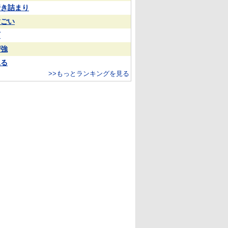
行き詰まり
すごい
雨
増強
見る
>>もっとランキングを見る