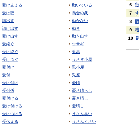
6
受け支える
動いている
受け取
烏合の衆
7
請出す
動かない
8
請け出す
動き
9
受け出す
動き出す
10
受継ぐ
ウサギ
受け継ぐ
兎馬
受けつぐ
うさぎ小屋
受付け
兎小屋
受付
兎座
受け付け
憂晴
受付係
憂さ晴らし
受付ける
憂さ晴し
受け付ける
憂晴し
受けつける
うさん臭い
受伝える
うさんくさい