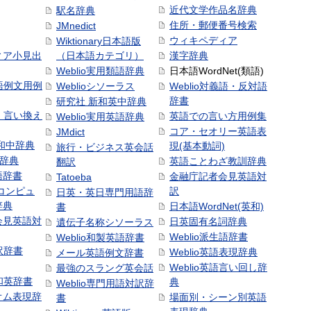
近代文学作品名辞典
駅名辞典
住所・郵便番号検索
JMnedict
ウィキペディア
Wiktionary日本語版
ィア小見出
（日本語カテゴリ）
漢字辞典
Weblio実用類語辞典
日本語WordNet(類語)
本語例文用例
Weblioシソーラス
Weblio対義語・反対語
辞書
研究社 新和英中辞典
語・言い換え
英語での言い方用例集
Weblio実用英語辞典
コア・セオリー英語表
JMdict
和中辞典
現(基本動詞)
旅行・ビジネス英会話
和辞典
英語ことわざ教訓辞典
翻訳
語辞書
金融庁記者会見英語対
Tatoeba
コンピュ
訳
日英・英日専門用語辞
辞典
日本語WordNet(英和)
書
会見英語対
日英固有名詞辞典
遺伝子名称シソーラス
Weblio派生語辞書
Weblio和製英語辞書
訳辞書
Weblio英語表現辞典
メール英語例文辞書
Weblio英語言い回し辞
最強のスラング英会話
号和英辞書
典
Weblio専門用語対訳辞
オム表現辞
場面別・シーン別英語
書