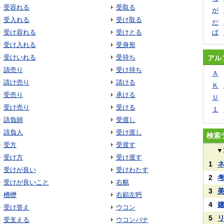
受容れる
受取る
が
受入れる
受け取る
だ
受け容れる
受けとる
ぱ
受け入れる
受身形
受けいれる
受持ち
アル
請売り
受け持ち
Ａ
請け売り
請ける
Ｋ
受売り
承ける
Ｕ
受け売り
受ける
１
請負師
受渡し
請負人
受け渡し
検索
受方
受渡す
▼
受け方
受け渡す
1
受けが良い
受けわたす
2
受けが良いこと
右舷
3
槽櫪
右顧左眄
4
受け答え
ウコン
5
受支える
ウコンバナ