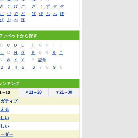
ぎ
ぐ
げ
ご
ざ
じ
ず
ぜ
ぞ
ぢ
づ
で
ど
ば
び
ぶ
べ
ぼ
ぴ
ぷ
ぺ
ぽ
ファベットから探す
Ｂ
Ｃ
Ｄ
Ｅ
Ｆ
Ｇ
Ｈ
Ｉ
Ｊ
Ｌ
Ｍ
Ｎ
Ｏ
Ｐ
Ｑ
Ｒ
Ｓ
Ｔ
Ｖ
Ｗ
Ｘ
Ｙ
Ｚ
記号
２
３
４
５
６
７
８
９
０
ランキング
▼
11～20
▼
21～30
1～10
ネガティブ
考える
美しい
嬉しい
リーダー