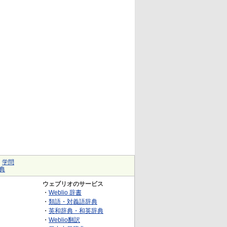
｜
学問
典
ウェブリオのサービス
・
Weblio 辞書
・
類語・対義語辞典
・
英和辞典・和英辞典
・
Weblio翻訳