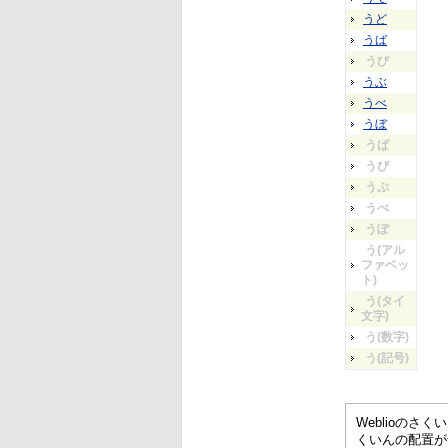
うど
うば
うび
うぶ
うべ
うぼ
うぱ
うぴ
うぷ
うぺ
うぽ
う(アル
ファベッ
ト)
う(タイ
文字)
う(数字)
う(記号)
Weblioの
くいんの配置が