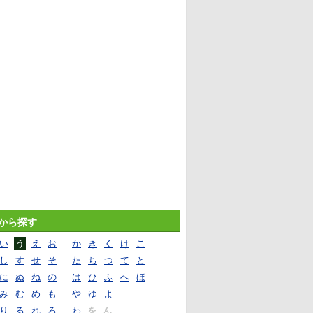
音から探す
い
う
え
お
か
き
く
け
こ
し
す
せ
そ
た
ち
つ
て
と
に
ぬ
ね
の
は
ひ
ふ
へ
ほ
み
む
め
も
や
ゆ
よ
り
る
れ
ろ
わ
を
ん