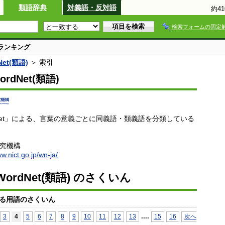
類語辞典
対義語・反対語
約4
検索フォームの固定
ランキング
et(類語)
＞ 索引
rdNet(類語)
dNet」による、言葉の意義ごとに同義語・類義語を分類している
研究機構
ww.nict.go.jp/wn-ja/
ordNet(類語) のさくいん
る用語のさくいん
...
.
3
4
5
6
7
8
9
10
11
12
13
15
16
次へ