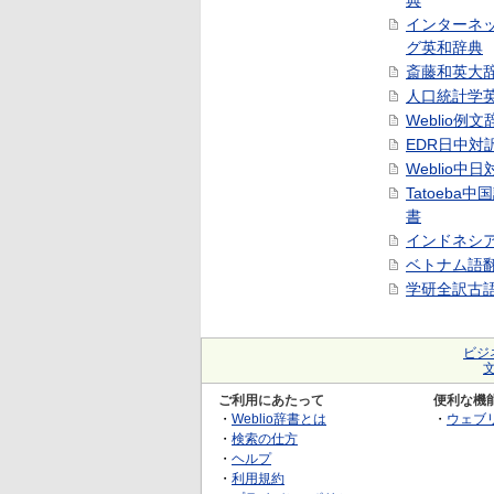
典
インターネ
グ英和辞典
斎藤和英大
人口統計学
Weblio例文
EDR日中対
Weblio中
Tatoeba
書
インドネシ
ベトナム語
学研全訳古
ビジ
ご利用にあたって
便利な機
・
Weblio辞書とは
・
ウェブ
・
検索の仕方
・
ヘルプ
・
利用規約