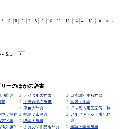
...
.
3
4
5
6
7
8
9
10
11
12
13
15
16
次へ
ジを見る：
10
ゴリーのほかの辞書
表現辞典
デジタル大辞泉
日本語活用形辞書
辞書
丁寧表現の辞書
宮内庁用語
原色大辞典
標準案内用図記号一覧
い換え提案
物語要素事典
アルファベット表記辞
典
み方字典
隠語大辞典
季語・季題辞典
瑠璃外題辞
古典文学作品名辞典