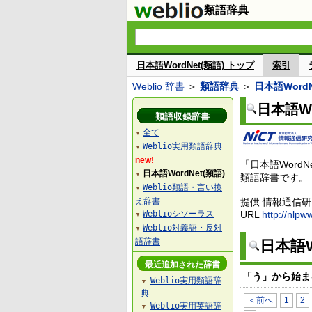
類語辞典
日本語WordNet(類語) トップ
索引
Weblio 辞書
＞
類語辞典
＞
日本語WordN
日本語Wo
類語収録辞書
全て
▼
Weblio実用類語辞典
▼
new!
「日本語Wor
日本語WordNet(類語)
▼
類語辞書です。
Weblio類語・言い換
▼
え辞書
提供 情報通信
Weblioシソーラス
URL
http://nlpw
▼
Weblio対義語・反対
▼
語辞書
日本語W
最近追加された辞書
「う」から始ま
Weblio実用類語辞
▼
典
＜前へ
1
2
Weblio実用英語辞
▼