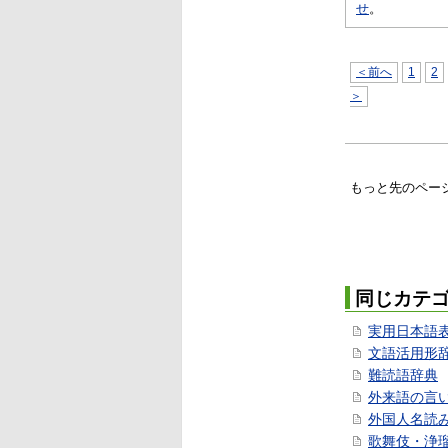
せ
。
＜前へ
1
2
＞
もっと先のペー
同じカテ
実用日本語
文語活用形
難読語辞典
外来語の言
外国人名読
歌舞伎・浄