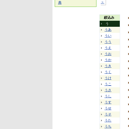
＞
典
絞込み
う
うあ
うい
うう
うえ
うお
うか
うき
うく
うけ
うこ
うさ
うし
うす
うせ
うそ
うた
うち