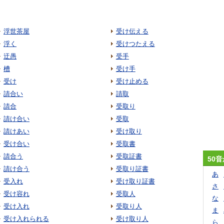
浮世茶屋
受け伝える
浮く
受けつたえる
迂愚
受手
槽
受け手
受け
受け止める
請合い
請取
請合
受取り
請け合い
受取
請けあい
受け取り
受け合い
受取書
請合う
受取証書
50
請け合う
受取り証書
あ
受入れ
受け取り証書
さ
受け容れ
受取人
な
受け入れ
受取り人
ま
受け入れられる
受け取り人
ら