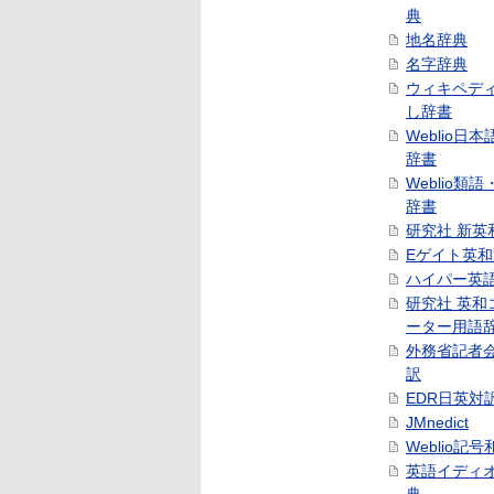
典
地名辞典
名字辞典
ウィキペデ
し辞書
Weblio日
辞書
Weblio類
辞書
研究社 新英
Eゲイト英
ハイパー英
研究社 英和
ーター用語
外務省記者
訳
EDR日英対
JMnedict
Weblio記
英語イディ