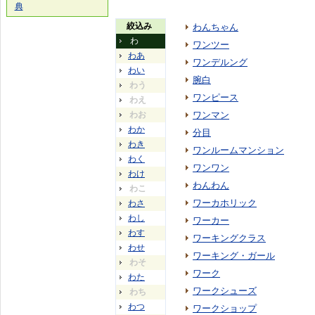
典
絞込み
わんちゃん
わ
ワンツー
わあ
ワンデルング
わい
腕白
わう
ワンピース
わえ
わお
ワンマン
わか
分目
わき
ワンルームマンション
わく
ワンワン
わけ
わんわん
わこ
ワーカホリック
わさ
わし
ワーカー
わす
ワーキングクラス
わせ
ワーキング・ガール
わそ
ワーク
わた
ワークシューズ
わち
わつ
ワークショップ