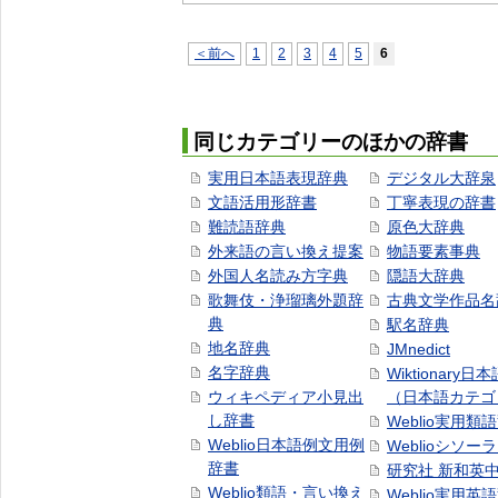
＜前へ
1
2
3
4
5
6
同じカテゴリーのほかの辞書
実用日本語表現辞典
デジタル大辞泉
文語活用形辞書
丁寧表現の辞書
難読語辞典
原色大辞典
外来語の言い換え提案
物語要素事典
外国人名読み方字典
隠語大辞典
歌舞伎・浄瑠璃外題辞
古典文学作品名
典
駅名辞典
地名辞典
JMnedict
名字辞典
Wiktionary日
ウィキペディア小見出
（日本語カテゴ
し辞書
Weblio実用類
Weblio日本語例文用例
Weblioシソー
辞書
研究社 新和英
Weblio類語・言い換え
Weblio実用英