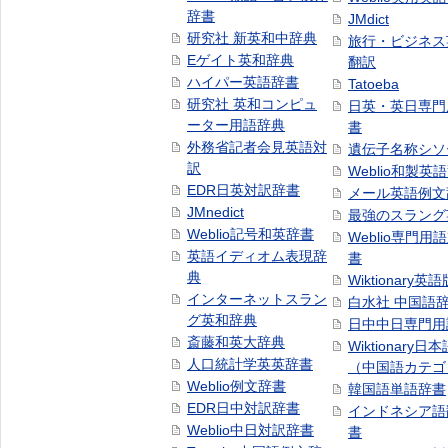
辞書
JMdict
研究社 新英和中辞典
旅行・ビジネス
Eゲイト英和辞典
翻訳
ハイパー英語辞書
Tatoeba
研究社 英和コンピュ
日英・英日専門
ーター用語辞典
書
外務省記者会見英語対
遺伝子名称シソ
訳
Weblio和製英
EDR日英対訳辞書
メール英語例文
JMnedict
最強のスラング
Weblio記号和英辞書
Weblio専門用
英語イディオム表現辞
書
典
Wiktionary英語
インターネットスラン
白水社 中国語
グ英和辞典
日中中日専門用
斎藤和英大辞典
Wiktionary日
人口統計学英英辞書
（中国語カテゴ
Weblio例文辞書
韓国語単語辞書
EDR日中対訳辞書
インドネシア語
Weblio中日対訳辞書
書