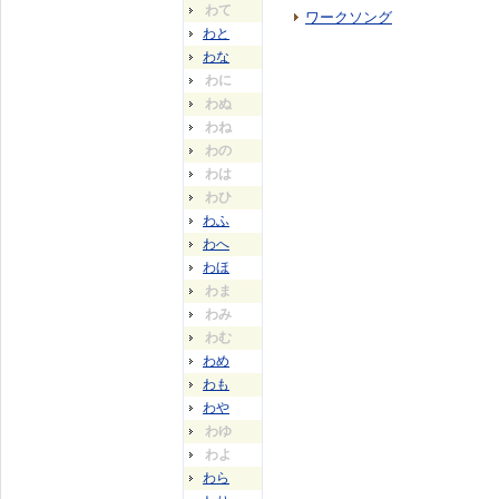
わて
ワークソング
わと
わな
わに
わぬ
わね
わの
わは
わひ
わふ
わへ
わほ
わま
わみ
わむ
わめ
わも
わや
わゆ
わよ
わら