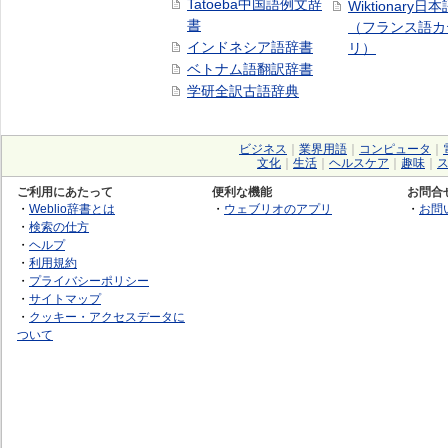
Tatoeba中国語例文辞
Wiktionary日
書
（フランス語カ
インドネシア語辞書
リ）
ベトナム語翻訳辞書
学研全訳古語辞典
ビジネス
｜
業界用語
｜
コンピュータ
｜
文化
｜
生活
｜
ヘルスケア
｜
趣味
｜
ご利用にあたって
便利な機能
お問合
・
Weblio辞書とは
・
ウェブリオのアプリ
・
お問
・
検索の仕方
・
ヘルプ
・
利用規約
・
プライバシーポリシー
・
サイトマップ
・
クッキー・アクセスデータに
ついて