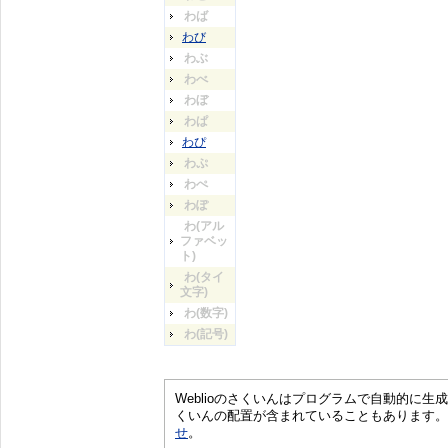
わば
わび
わぶ
わべ
わぼ
わぱ
わぴ
わぷ
わぺ
わぽ
わ(アル
ファベッ
ト)
わ(タイ
文字)
わ(数字)
わ(記号)
Weblioのさくいんはプログラムで自動的に
くいんの配置が含まれていることもあります。
せ
。