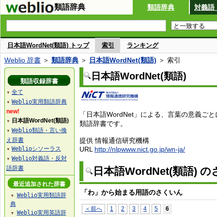
類語辞典
類語辞典
対義語
日本語WordNet(類語) トップ
索引
ランキング
Weblio 辞書
＞
類語辞典
＞
日本語WordNet(類語)
＞ 索引
日本語WordNet(類語)
類語収録辞書
全て
▼
Weblio実用類語辞典
▼
new!
「日本語WordNet」による、言葉の意義ご
日本語WordNet(類語)
▼
類語辞書です。
Weblio類語・言い換
▼
え辞書
提供 情報通信研究機構
Weblioシソーラス
URL
http://nlpwww.nict.go.jp/wn-ja/
▼
Weblio対義語・反対
▼
語辞書
日本語WordNet(類語) 
最近追加された辞書
「わ」から始まる用語のさくいん
Weblio実用類語辞
▼
典
＜前へ
1
2
3
4
5
6
Weblio実用英語辞
▼