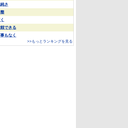
単純さ
端整
驚く
信頼できる
何事もなく
>>もっとランキングを見る