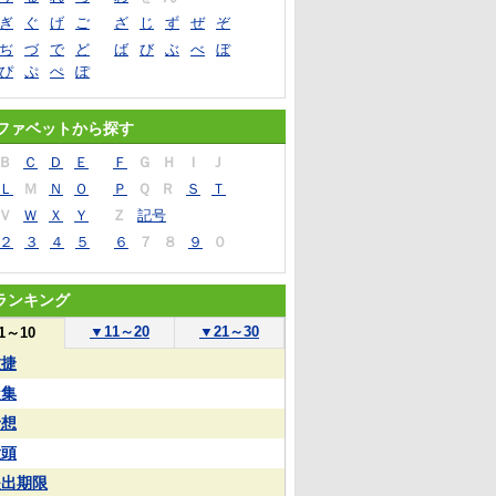
ぎ
ぐ
げ
ご
ざ
じ
ず
ぜ
ぞ
ぢ
づ
で
ど
ば
び
ぶ
べ
ぼ
ぴ
ぷ
ぺ
ぽ
ファベットから探す
Ｂ
Ｃ
Ｄ
Ｅ
Ｆ
Ｇ
Ｈ
Ｉ
Ｊ
Ｌ
Ｍ
Ｎ
Ｏ
Ｐ
Ｑ
Ｒ
Ｓ
Ｔ
Ｖ
Ｗ
Ｘ
Ｙ
Ｚ
記号
２
３
４
５
６
７
８
９
０
ランキング
▼
11～20
▼
21～30
1～10
敏捷
凝集
予想
大頭
提出期限