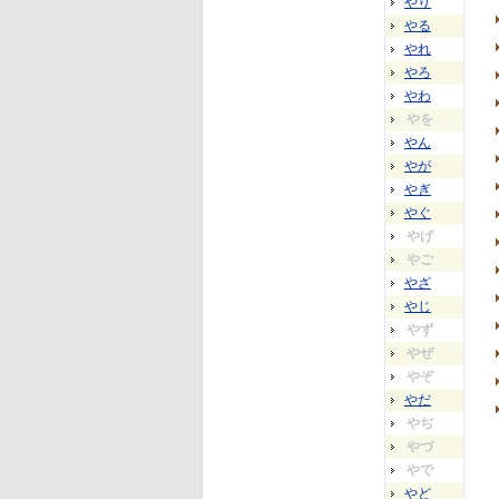
やり
やる
やれ
やろ
やわ
やを
やん
やが
やぎ
やぐ
やげ
やご
やざ
やじ
やず
やぜ
やぞ
やだ
やぢ
やづ
やで
やど