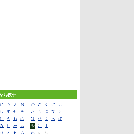
音から探す
い
う
え
お
か
き
く
け
こ
し
す
せ
そ
た
ち
つ
て
と
に
ぬ
ね
の
は
ひ
ふ
へ
ほ
み
む
め
も
や
ゆ
よ
り
る
れ
ろ
わ
を
ん