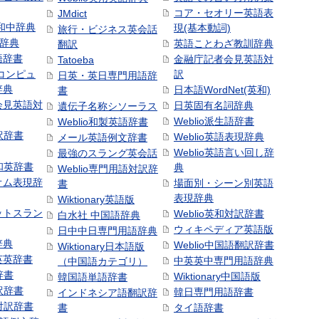
コア・セオリー英語表
JMdict
和中辞典
現(基本動詞)
旅行・ビジネス英会話
和辞典
英語ことわざ教訓辞典
翻訳
語辞書
金融庁記者会見英語対
Tatoeba
コンピュ
訳
日英・英日専門用語辞
辞典
日本語WordNet(英和)
書
会見英語対
日英固有名詞辞典
遺伝子名称シソーラス
Weblio派生語辞書
Weblio和製英語辞書
訳辞書
Weblio英語表現辞典
メール英語例文辞書
Weblio英語言い回し辞
最強のスラング英会話
号和英辞書
典
Weblio専門用語対訳辞
オム表現辞
場面別・シーン別英語
書
表現辞典
Wiktionary英語版
ットスラン
Weblio英和対訳辞書
白水社 中国語辞典
ウィキペディア英語版
日中中日専門用語辞典
辞典
Weblio中国語翻訳辞書
Wiktionary日本語版
英英辞書
中英英中専門用語辞典
（中国語カテゴリ）
辞書
Wiktionary中国語版
韓国語単語辞書
訳辞書
韓日専門用語辞書
インドネシア語翻訳辞
日対訳辞書
書
タイ語辞書