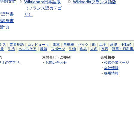
中国語例文辞
Wiktionary日本語版
Wikipediaフランス語版
（フランス語カテゴ
ア語辞書
リ）
翻訳辞書
語辞典
ネス
｜
業界用語
｜
コンピュータ
｜
電車
｜
自動車・バイク
｜
船
｜
工学
｜
建築・不動産
文化
｜
生活
｜
ヘルスケア
｜
趣味
｜
スポーツ
｜
生物
｜
食品
｜
人名
｜
方言
｜
辞書・百科事
能
お問合せ・ご要望
会社概要
リオのアプリ
・
お問い合わせ
・
公式企業ページ
・
会社情報
・
採用情報