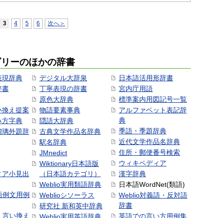
3
4
5
6
次へ＞
ゴリーのほかの辞書
表現辞典
デジタル大辞泉
日本語活用形辞書
辞書
丁寧表現の辞書
宮内庁用語
原色大辞典
標準案内用図記号一覧
い換え提案
物語要素事典
アルファベット表記辞
典
み方字典
隠語大辞典
季語・季題辞典
瑠璃外題辞
古典文学作品名辞典
近代文学作品名辞典
駅名辞典
住所・郵便番号検索
JMnedict
ウィキペディア
Wiktionary日本語版
ィア小見出
（日本語カテゴリ）
漢字辞典
Weblio実用類語辞典
日本語WordNet(類語)
本語例文用例
Weblioシソーラス
Weblio対義語・反対語
辞書
研究社 新和英中辞典
語・言い換え
英語での言い方用例集
Weblio実用英語辞典