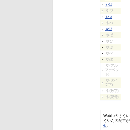
やば
やび
やぶ
やべ
やぼ
やぱ
やぴ
やぷ
やぺ
やぽ
や(アル
ファベッ
ト)
や(タイ
文字)
や(数字)
や(記号)
Weblioの
くいんの配置が
せ
。