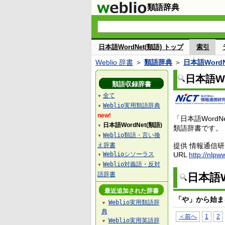
類語辞典
日本語WordNet(類語) トップ
索引
Weblio 辞書
＞
類語辞典
＞
日本語WordN
日本語Wo
類語収録辞書
全て
▼
Weblio実用類語辞典
▼
new!
「日本語Wor
日本語WordNet(類語)
▼
類語辞書です。
Weblio類語・言い換
▼
え辞書
提供 情報通信
Weblioシソーラス
URL
http://nlpw
▼
Weblio対義語・反対
▼
語辞書
日本語W
最近追加された辞書
「や」から始ま
Weblio実用類語辞
▼
典
＜前へ
1
2
Weblio実用英語辞
▼