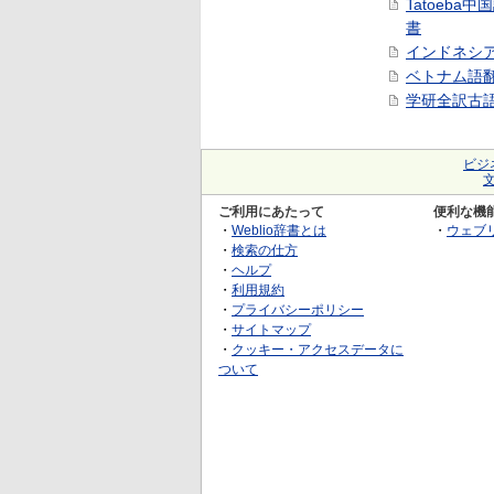
Tatoeba
書
インドネシ
ベトナム語
学研全訳古
ビジ
ご利用にあたって
便利な機
・
Weblio辞書とは
・
ウェブ
・
検索の仕方
・
ヘルプ
・
利用規約
・
プライバシーポリシー
・
サイトマップ
・
クッキー・アクセスデータに
ついて