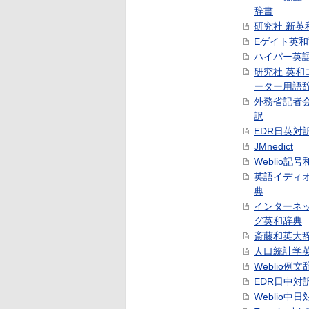
辞書
研究社 新英
Eゲイト英
ハイパー英
研究社 英和
ーター用語
外務省記者
訳
EDR日英対
JMnedict
Weblio記
英語イディ
典
インターネ
グ英和辞典
斎藤和英大
人口統計学
Weblio例文
EDR日中対
Weblio中