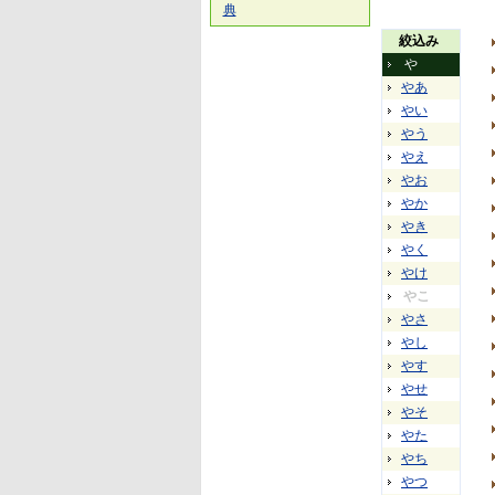
典
絞込み
や
やあ
やい
やう
やえ
やお
やか
やき
やく
やけ
やこ
やさ
やし
やす
やせ
やそ
やた
やち
やつ