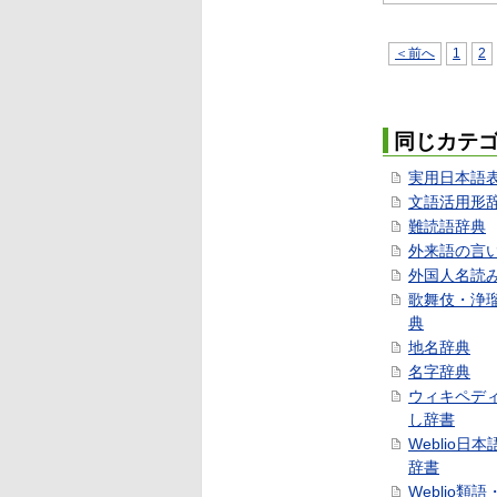
＜前へ
1
2
同じカテ
実用日本語
文語活用形
難読語辞典
外来語の言
外国人名読
歌舞伎・浄
典
地名辞典
名字辞典
ウィキペデ
し辞書
Weblio日
辞書
Weblio類