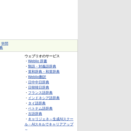
｜
学問
典
ウェブリオのサービス
・
Weblio 辞書
・
類語・対義語辞典
・
英和辞典・和英辞典
・
Weblio翻訳
・
日中中日辞典
・
日韓韓日辞典
・
フランス語辞典
・
インドネシア語辞典
・
タイ語辞典
・
ベトナム語辞典
・
古語辞典
・
キャリジェネ～生成AIスクー
ル・AIスキルでキャリアアップ
～