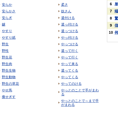
6
安らか
柔さ
7
安らかさ
奴さん
安らぎ
遣付ける
8
鑢
遣っ付ける
9
やすり
遣っつける
10
やすり紙
やっ付ける
野生
やっつける
野性
遣って行く
野生花
やって行く
野生肉
やって来る
野生生物
遣ってくる
野生動物
やってくる
野生の草花
やってのける
やせ馬
やっとのことで手がまわ
る
痩せぎす
やっとのことで～まで手
がまわる