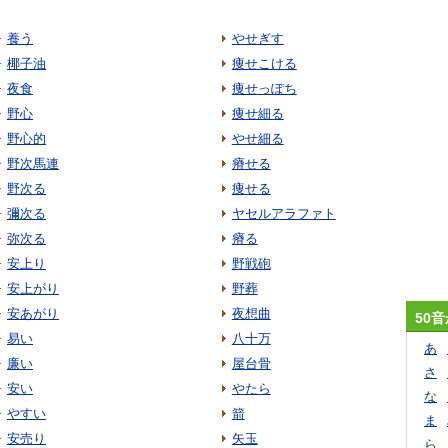
養う
やせぎす
椰子油
痩せこける
夜食
痩せっぽち
野心
痩せ細る
野心的
やせ細る
野次馬連
瘠せる
野次る
痩せる
彌次る
ヤセルアラファト
弥次る
瘠る
安上り
野戦砲
安上がり
野葬
安あがり
夜想曲
50
易い
八十万
あ
廉い
屋台骨
さ
安い
やたら
な
やすい
箭
ま
安売り
矢玉
ら