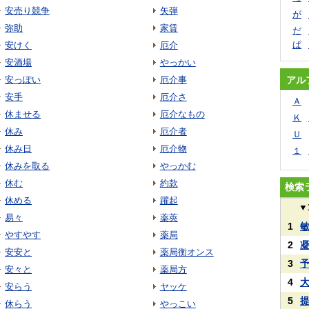
安売り競争
矢弾
が
弥助
家賃
だ
ぱ
安けく
厄介
安酒場
やっかい
安っぽい
厄介事
アル
安手
厄介さ
Ａ
休ませる
厄介なもの
Ｋ
休み
厄介者
Ｕ
休み日
厄介物
１
休みを取る
やっかむ
休む
約款
検索
休める
躍起
▼
易々
薬莢
1
やすやす
薬局
2
安安と
薬局衡オンス
3
安々と
薬局方
4
安らう
ヤッケ
5
休らう
やっこい