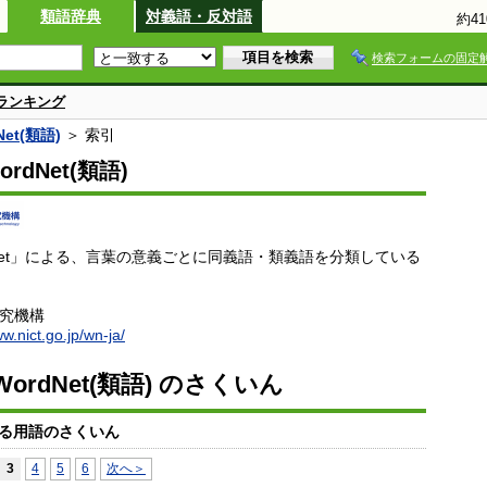
類語辞典
対義語・反対語
約4
検索フォームの固定
ランキング
et(類語)
＞ 索引
rdNet(類語)
dNet」による、言葉の意義ごとに同義語・類義語を分類している
研究機構
ww.nict.go.jp/wn-ja/
ordNet(類語) のさくいん
る用語のさくいん
3
4
5
6
次へ＞