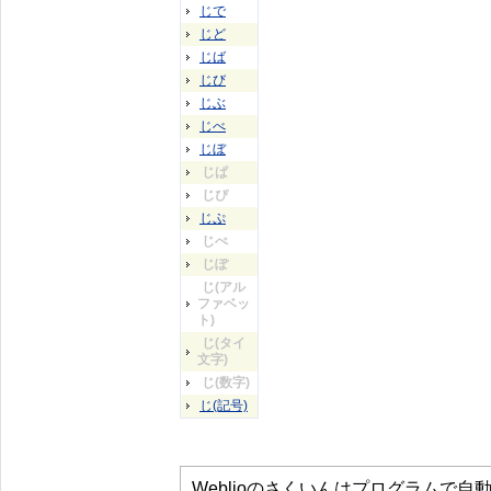
じで
じど
じば
じび
じぶ
じべ
じぼ
じぱ
じぴ
じぷ
じぺ
じぽ
じ(アル
ファベッ
ト)
じ(タイ
文字)
じ(数字)
じ(記号)
Weblioのさくいんはプログラムで