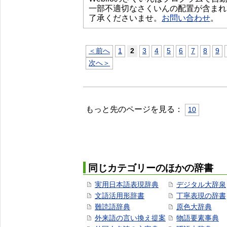
一部不適切なさくいんの配置が含まれ
了承くださいませ。
お問い合わせ
。
＜前へ
1
2
3
4
5
6
7
8
9
次へ＞
もっと先のページを見る：
10
同じカテゴリーのほかの辞書
実用日本語表現辞典
デジタル大辞泉
文語活用形辞書
丁寧表現の辞書
難読語辞典
原色大辞典
外来語の言い換え提案
物語要素事典