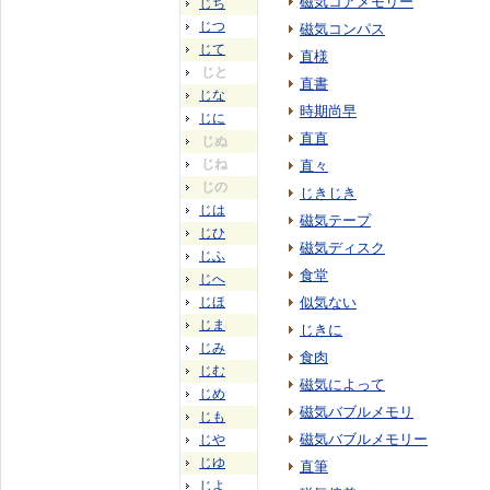
磁気コアメモリー
じち
じつ
磁気コンパス
じて
直様
じと
直書
じな
時期尚早
じに
直直
じぬ
じね
直々
じの
じきじき
じは
磁気テープ
じひ
磁気ディスク
じふ
食堂
じへ
じほ
似気ない
じま
じきに
じみ
食肉
じむ
磁気によって
じめ
磁気バブルメモリ
じも
磁気バブルメモリー
じや
じゆ
直筆
じよ