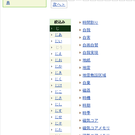
典
次へ＞
絞込み
時間割り
じ
自我
じあ
自害
じい
自画自賛
じう
自我実現
じえ
じお
地紙
じか
地雷
じき
地雷敷設区域
じく
自棄
じけ
磁器
じこ
時機
じさ
じし
時期
じす
時季
じせ
磁気コア
じそ
磁気コアメモリ
じた