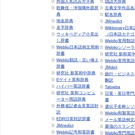
外国人名読み方字典
隠語大辞典
歌舞伎・浄瑠璃外題辞
古典文学作品名
典
駅名辞典
地名辞典
JMnedict
名字辞典
Wiktionary日
ウィキペディア小見出
（日本語カテゴ
し辞書
Weblio実用類
Weblio日本語例文用例
Weblioシソー
辞書
研究社 新和英
Weblio類語・言い換え
Weblio実用英
辞書
JMdict
研究社 新英和中辞典
旅行・ビジネス
Eゲイト英和辞典
翻訳
ハイパー英語辞書
Tatoeba
研究社 英和コンピュ
日英・英日専門
ーター用語辞典
書
外務省記者会見英語対
遺伝子名称シソ
訳
Weblio和製英
EDR日英対訳辞書
メール英語例文
JMnedict
最強のスラング
Weblio記号和英辞書
Weblio専門用