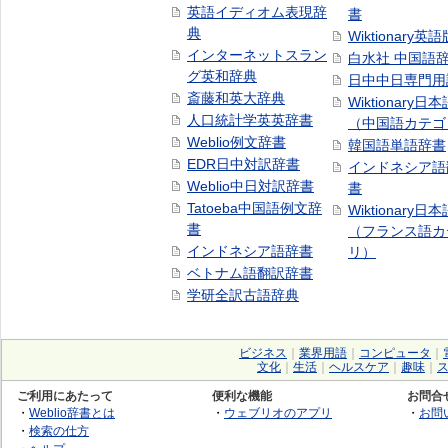
英語イディオム表現辞
書
典
Wiktionary英語
インターネットスラン
白水社 中国語
グ英和辞典
日中中日専門用
斎藤和英大辞典
Wiktionary日
人口統計学英英辞書
（中国語カテゴ
Weblio例文辞書
韓国語単語辞書
EDR日中対訳辞書
インドネシア語
Weblio中日対訳辞書
書
Tatoeba中国語例文辞
Wiktionary日
書
（フランス語カ
インドネシア語辞書
リ）
ベトナム語翻訳辞書
学研全訳古語辞典
ビジネス
｜
業界用語
｜
コンピュータ
｜
文化
｜
生活
｜
ヘルスケア
｜
趣味
｜
ご利用にあたって
便利な機能
お問合
・
Weblio辞書とは
・
ウェブリオのアプリ
・
お問
・
検索の仕方