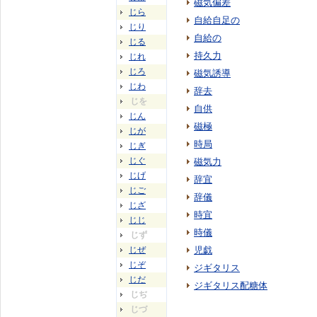
磁気偏差
じら
自給自足の
じり
自給の
じる
持久力
じれ
じろ
磁気誘導
じわ
辞去
じを
自供
じん
磁極
じが
時局
じぎ
じぐ
磁気力
じげ
辞宜
じご
辞儀
じざ
時宜
じじ
時儀
じず
じぜ
児戯
じぞ
ジギタリス
じだ
ジギタリス配糖体
じぢ
じづ