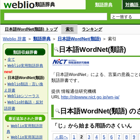
類語辞典
類語辞典
対義語
日本語WordNet(類語) トップ
索引
ランキング
Weblio 辞書
＞
類語辞典
＞
日本語WordNet(類語)
＞ 索引
日本語WordNet(類語)
類語収録辞書
全て
▼
Weblio実用類語辞典
▼
new!
「日本語WordNet」による、言葉の意義ご
日本語WordNet(類語)
▼
類語辞書です。
Weblio類語・言い換
▼
え辞書
提供 情報通信研究機構
Weblioシソーラス
URL
http://nlpwww.nict.go.jp/wn-ja/
▼
Weblio対義語・反対
▼
語辞書
日本語WordNet(類語) 
最近追加された辞書
「じ」から始まる用語のさくいん
Weblio実用類語辞
▼
典
＜前へ
1
2
3
4
5
6
7
8
9
Weblio実用英語辞
▼