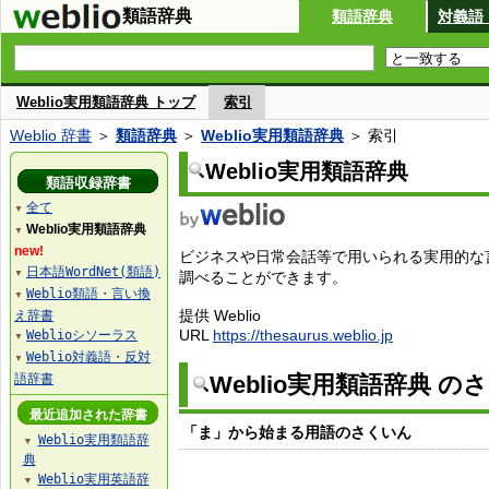
類語辞典
類語辞典
対義語
Weblio実用類語辞典 トップ
索引
Weblio 辞書
＞
類語辞典
＞
Weblio実用類語辞典
＞ 索引
Weblio実用類語辞典
類語収録辞書
全て
▼
Weblio実用類語辞典
▼
new!
ビジネスや日常会話等で用いられる実用的な
日本語WordNet(類語)
▼
調べることができます。
Weblio類語・言い換
▼
提供 Weblio
え辞書
URL
https://thesaurus.weblio.jp
Weblioシソーラス
▼
Weblio対義語・反対
▼
語辞書
Weblio実用類語辞典 の
最近追加された辞書
「ま」から始まる用語のさくいん
Weblio実用類語辞
▼
典
Weblio実用英語辞
▼