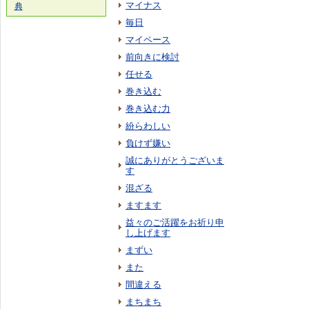
マイナス
典
毎日
マイペース
前向きに検討
任せる
巻き込む
巻き込む力
紛らわしい
負けず嫌い
誠にありがとうございま
す
混ざる
ますます
益々のご活躍をお祈り申
し上げます
まずい
また
間違える
まちまち