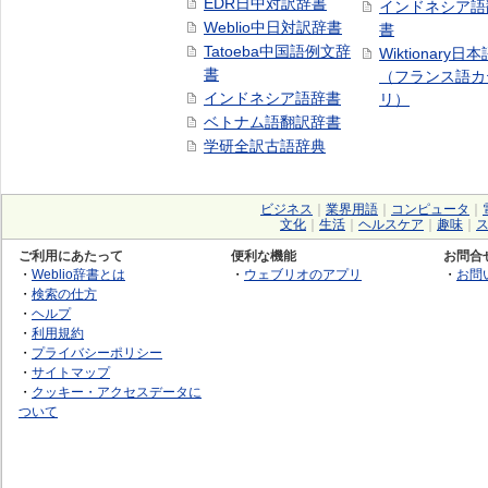
EDR日中対訳辞書
インドネシア語
Weblio中日対訳辞書
書
Tatoeba中国語例文辞
Wiktionary日
書
（フランス語カ
インドネシア語辞書
リ）
ベトナム語翻訳辞書
学研全訳古語辞典
ビジネス
｜
業界用語
｜
コンピュータ
｜
文化
｜
生活
｜
ヘルスケア
｜
趣味
｜
ご利用にあたって
便利な機能
お問合
・
Weblio辞書とは
・
ウェブリオのアプリ
・
お問
・
検索の仕方
・
ヘルプ
・
利用規約
・
プライバシーポリシー
・
サイトマップ
・
クッキー・アクセスデータに
ついて