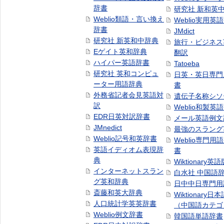
辞書
研究社 新和英
Weblio類語・言い換え
Weblio実用英
辞書
JMdict
研究社 新英和中辞典
旅行・ビジネス
Eゲイト英和辞典
翻訳
ハイパー英語辞書
Tatoeba
研究社 英和コンピュ
日英・英日専門
ーター用語辞典
書
外務省記者会見英語対
遺伝子名称シソ
訳
Weblio和製英
EDR日英対訳辞書
メール英語例文
JMnedict
最強のスラング
Weblio記号和英辞書
Weblio専門用
英語イディオム表現辞
書
典
Wiktionary英語
インターネットスラン
白水社 中国語
グ英和辞典
日中中日専門用
斎藤和英大辞典
Wiktionary日
人口統計学英英辞書
（中国語カテゴ
Weblio例文辞書
韓国語単語辞書