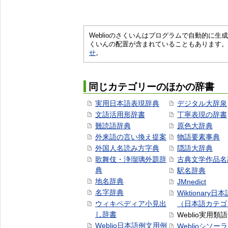
Weblioのさくいんはプログラムで自動的に
くいんの配置が含まれていることもあります。
せ
。
同じカテゴリーのほかの辞書
実用日本語表現辞典
デジタル大辞泉
文語活用形辞書
丁寧表現の辞書
難読語辞典
原色大辞典
外来語の言い換え提案
物語要素事典
外国人名読み方字典
隠語大辞典
歌舞伎・浄瑠璃外題辞
古典文学作品名
典
駅名辞典
地名辞典
JMnedict
名字辞典
Wiktionary日
ウィキペディア小見出
（日本語カテゴ
し辞書
Weblio実用類
Weblio日本語例文用例
Weblioシソー