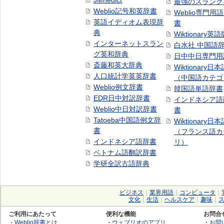
JMnedict
最強のスラング
Weblio記号和英辞書
Weblio専門用
英語イディオム表現辞
書
典
Wiktionary英語
インターネットスラン
白水社 中国語
グ英和辞典
日中中日専門用
斎藤和英大辞典
Wiktionary日
人口統計学英英辞書
（中国語カテゴ
Weblio例文辞書
韓国語単語辞書
EDR日中対訳辞書
インドネシア語
Weblio中日対訳辞書
書
Tatoeba中国語例文辞
Wiktionary日
書
（フランス語カ
インドネシア語辞書
リ）
ベトナム語翻訳辞書
学研全訳古語辞典
ビジネス
｜
業界用語
｜
コンピュータ
｜
文化
｜
生活
｜
ヘルスケア
｜
趣味
｜
ご利用にあたって
便利な機能
お問合
・
Weblio辞書とは
・
ウェブリオのアプリ
・
お問