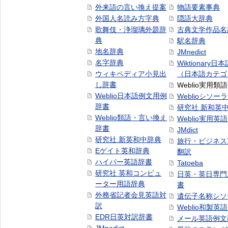
外来語の言い換え提案
物語要素事典
外国人名読み方字典
隠語大辞典
歌舞伎・浄瑠璃外題辞
古典文学作品名
典
駅名辞典
地名辞典
JMnedict
名字辞典
Wiktionary日
ウィキペディア小見出
（日本語カテゴ
し辞書
Weblio実用類
Weblio日本語例文用例
Weblioシソー
辞書
研究社 新和英
Weblio類語・言い換え
Weblio実用英
辞書
JMdict
研究社 新英和中辞典
旅行・ビジネス
Eゲイト英和辞典
翻訳
ハイパー英語辞書
Tatoeba
研究社 英和コンピュ
日英・英日専門
ーター用語辞典
書
外務省記者会見英語対
遺伝子名称シソ
訳
Weblio和製英
EDR日英対訳辞書
メール英語例文