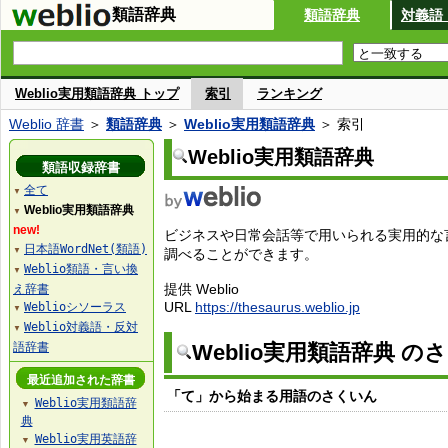
類語辞典
類語辞典
対義語
Weblio実用類語辞典 トップ
索引
ランキング
Weblio 辞書
＞
類語辞典
＞
Weblio実用類語辞典
＞ 索引
Weblio実用類語辞典
類語収録辞書
全て
▼
Weblio実用類語辞典
▼
new!
ビジネスや日常会話等で用いられる実用的な
日本語WordNet(類語)
▼
調べることができます。
Weblio類語・言い換
▼
提供 Weblio
え辞書
URL
https://thesaurus.weblio.jp
Weblioシソーラス
▼
Weblio対義語・反対
▼
語辞書
Weblio実用類語辞典 の
最近追加された辞書
「て」から始まる用語のさくいん
Weblio実用類語辞
▼
典
Weblio実用英語辞
▼