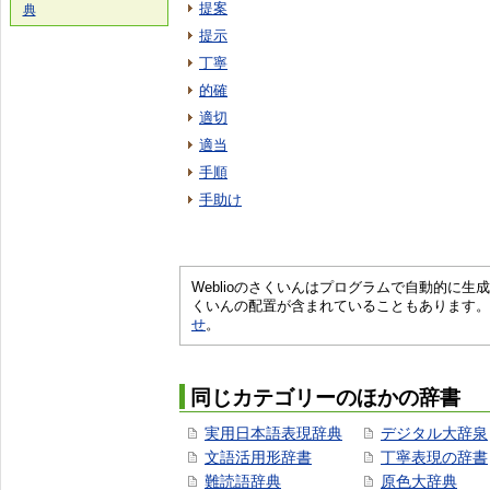
提案
典
提示
丁寧
的確
適切
適当
手順
手助け
Weblioのさくいんはプログラムで自動的に
くいんの配置が含まれていることもあります。
せ
。
同じカテゴリーのほかの辞書
実用日本語表現辞典
デジタル大辞泉
文語活用形辞書
丁寧表現の辞書
難読語辞典
原色大辞典