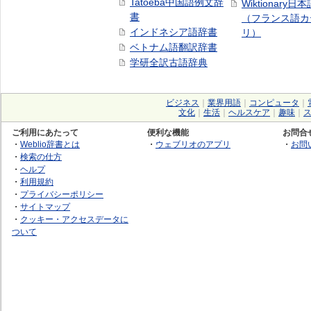
Tatoeba中国語例文辞
Wiktionary日
書
（フランス語カ
インドネシア語辞書
リ）
ベトナム語翻訳辞書
学研全訳古語辞典
ビジネス
｜
業界用語
｜
コンピュータ
｜
文化
｜
生活
｜
ヘルスケア
｜
趣味
｜
ご利用にあたって
便利な機能
お問合
・
Weblio辞書とは
・
ウェブリオのアプリ
・
お問
・
検索の仕方
・
ヘルプ
・
利用規約
・
プライバシーポリシー
・
サイトマップ
・
クッキー・アクセスデータに
ついて