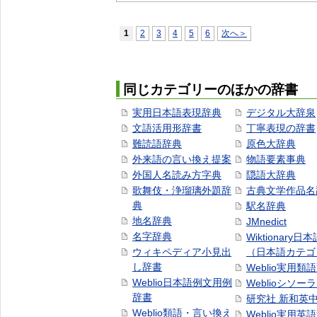
1
2
3
4
5
6
次へ＞
同じカテゴリーのほかの辞書
実用日本語表現辞典
デジタル大辞泉
文語活用形辞書
丁寧表現の辞書
難読語辞典
原色大辞典
外来語の言い換え提案
物語要素事典
外国人名読み方字典
隠語大辞典
歌舞伎・浄瑠璃外題辞
古典文学作品名
典
駅名辞典
地名辞典
JMnedict
名字辞典
Wiktionary日
ウィキペディア小見出
（日本語カテゴ
し辞書
Weblio実用類
Weblio日本語例文用例
Weblioシソー
辞書
研究社 新和英
Weblio類語・言い換え
Weblio実用英