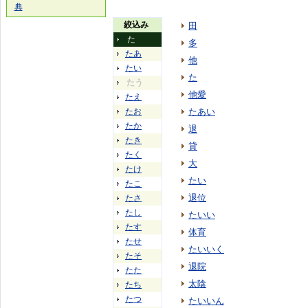
典
絞込み
田
た
多
たあ
他
たい
た
たう
他愛
たえ
たお
たあい
たか
退
たき
貸
たく
大
たけ
たい
たこ
退位
たさ
たし
たいい
たす
体育
たせ
たいいく
たそ
退院
たた
太陰
たち
たつ
たいいん