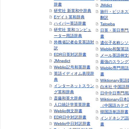
辞書
JMdict
研究社 新英和中辞典
旅行・ビジネス
Eゲイト英和辞典
翻訳
ハイパー英語辞書
Tatoeba
研究社 英和コンピュ
日英・英日専門
ーター用語辞典
書
外務省記者会見英語対
遺伝子名称シソ
訳
Weblio和製英
EDR日英対訳辞書
メール英語例文
JMnedict
最強のスラング
Weblio記号和英辞書
Weblio専門用
英語イディオム表現辞
書
典
Wiktionary英語
インターネットスラン
白水社 中国語
グ英和辞典
日中中日専門用
斎藤和英大辞典
Wiktionary日
人口統計学英英辞書
（中国語カテゴ
Weblio例文辞書
韓国語単語辞書
EDR日中対訳辞書
インドネシア語
Weblio中日対訳辞書
書