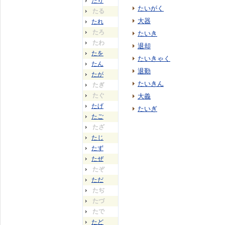
たり
たいがく
たる
大器
たれ
たろ
たいき
たわ
退却
たを
たいきゃく
たん
退勤
たが
たいきん
たぎ
たぐ
大義
たげ
たいぎ
たご
たざ
たじ
たず
たぜ
たぞ
ただ
たぢ
たづ
たで
たど