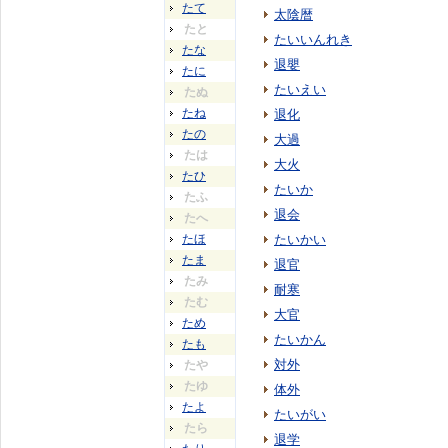
たて
太陰暦
たと
たいいんれき
たな
退嬰
たに
たいえい
たぬ
たね
退化
たの
大過
たは
大火
たひ
たいか
たふ
退会
たへ
たほ
たいかい
たま
退官
たみ
耐寒
たむ
大官
ため
たいかん
たも
対外
たや
たゆ
体外
たよ
たいがい
たら
退学