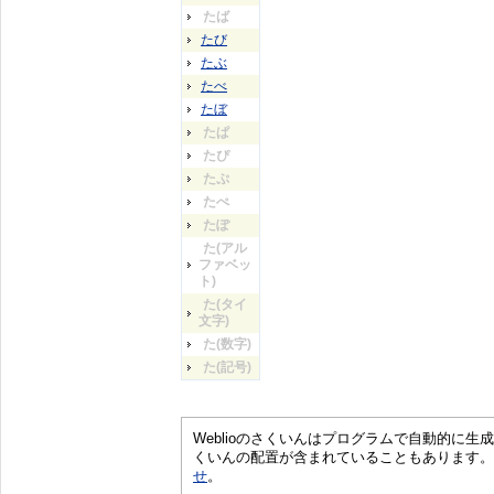
たば
たび
たぶ
たべ
たぼ
たぱ
たぴ
たぷ
たぺ
たぽ
た(アル
ファベッ
ト)
た(タイ
文字)
た(数字)
た(記号)
Weblioのさくいんはプログラムで自動的に
くいんの配置が含まれていることもあります。
せ
。