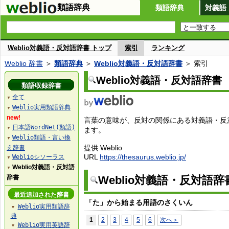
類語辞典
類語辞典
対義語
Weblio対義語・反対語辞書 トップ
索引
ランキング
Weblio 辞書
＞
類語辞典
＞
Weblio対義語・反対語辞書
＞ 索引
Weblio対義語・反対語辞書
類語収録辞書
全て
▼
Weblio実用類語辞典
▼
new!
言葉の意味が、反対の関係にある対義語・反
日本語WordNet(類語)
▼
ます。
Weblio類語・言い換
▼
提供 Weblio
え辞書
URL
https://thesaurus.weblio.jp/
Weblioシソーラス
▼
Weblio対義語・反対語
▼
辞書
Weblio対義語・反対語
最近追加された辞書
「た」から始まる用語のさくいん
Weblio実用類語辞
▼
典
1
2
3
4
5
6
次へ＞
Weblio実用英語辞
▼