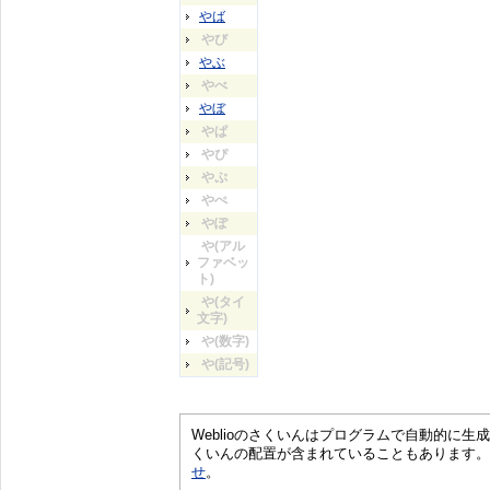
やば
やび
やぶ
やべ
やぼ
やぱ
やぴ
やぷ
やぺ
やぽ
や(アル
ファベッ
ト)
や(タイ
文字)
や(数字)
や(記号)
Weblioのさくいんはプログラムで自動的に
くいんの配置が含まれていることもあります。
せ
。