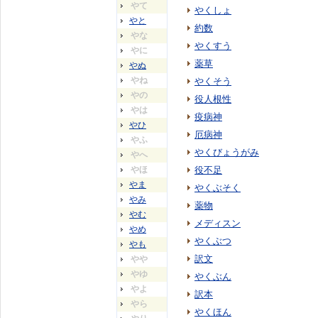
やて
やくしょ
やと
約数
やな
やくすう
やに
薬草
やぬ
やね
やくそう
やの
役人根性
やは
疫病神
やひ
厄病神
やふ
やくびょうがみ
やへ
やほ
役不足
やま
やくぶそく
やみ
薬物
やむ
メディスン
やめ
やくぶつ
やも
訳文
やや
やゆ
やくぶん
やよ
訳本
やら
やくほん