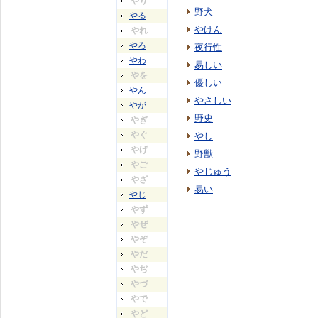
やり
野犬
やる
やけん
やれ
やろ
夜行性
やわ
易しい
やを
優しい
やん
やさしい
やが
野史
やぎ
やぐ
やし
やげ
野獣
やご
やじゅう
やざ
易い
やじ
やず
やぜ
やぞ
やだ
やぢ
やづ
やで
やど