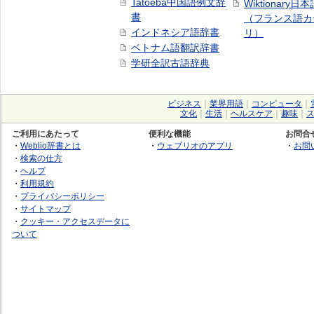
Tatoeba中国語例文辞
Wiktionary日
書
（フランス語カ
インドネシア語辞書
リ）
ベトナム語翻訳辞書
学研全訳古語辞典
ビジネス
｜
業界用語
｜
コンピュータ
｜
文化
｜
生活
｜
ヘルスケア
｜
趣味
｜
ご利用にあたって
便利な機能
お問合
・
Weblio辞書とは
・
ウェブリオのアプリ
・
お問
・
検索の仕方
・
ヘルプ
・
利用規約
・
プライバシーポリシー
・
サイトマップ
・
クッキー・アクセスデータに
ついて