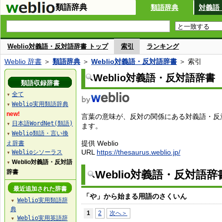
類語辞典
類語辞典
対義語
Weblio対義語・反対語辞書 トップ
索引
ランキング
Weblio 辞書
＞
類語辞典
＞
Weblio対義語・反対語辞書
＞ 索引
Weblio対義語・反対語辞書
類語収録辞書
全て
▼
Weblio実用類語辞典
▼
new!
言葉の意味が、反対の関係にある対義語・反
日本語WordNet(類語)
▼
ます。
Weblio類語・言い換
▼
提供 Weblio
え辞書
URL
https://thesaurus.weblio.jp/
Weblioシソーラス
▼
Weblio対義語・反対語
▼
辞書
Weblio対義語・反対語
最近追加された辞書
「や」から始まる用語のさくいん
Weblio実用類語辞
▼
典
1
2
次へ＞
Weblio実用英語辞
▼