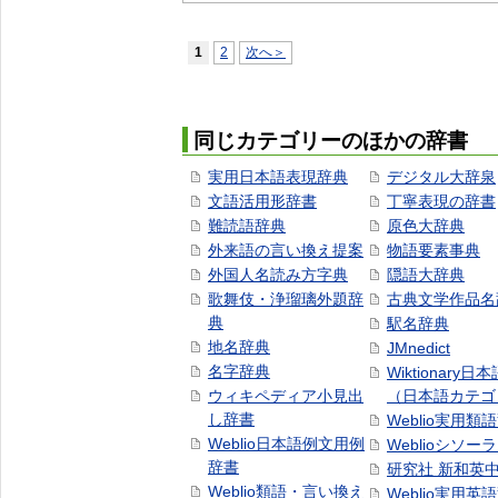
1
2
次へ＞
同じカテゴリーのほかの辞書
実用日本語表現辞典
デジタル大辞泉
文語活用形辞書
丁寧表現の辞書
難読語辞典
原色大辞典
外来語の言い換え提案
物語要素事典
外国人名読み方字典
隠語大辞典
歌舞伎・浄瑠璃外題辞
古典文学作品名
典
駅名辞典
地名辞典
JMnedict
名字辞典
Wiktionary日
ウィキペディア小見出
（日本語カテゴ
し辞書
Weblio実用類
Weblio日本語例文用例
Weblioシソー
辞書
研究社 新和英
Weblio類語・言い換え
Weblio実用英