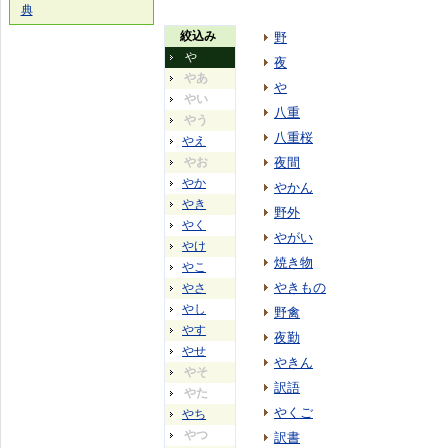
典
絞込み
野
や
夜
やあ
や
やい
八重
やう
八重桜
やえ
やお
夜間
やか
やかん
やき
野外
やく
やがい
やけ
焼き物
やこ
やきもの
やさ
やし
野禽
やす
夜勤
やせ
やきん
やそ
訳語
やた
やくご
やち
やつ
訳書