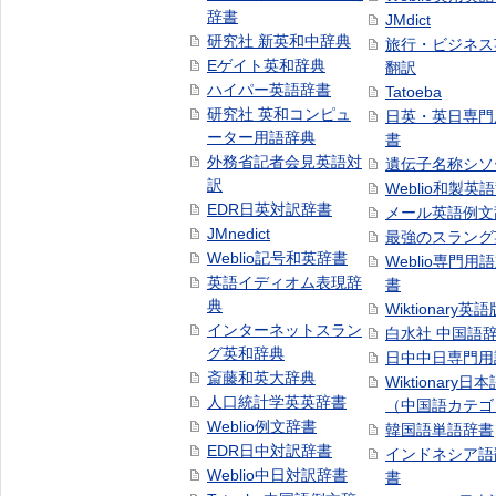
辞書
JMdict
研究社 新英和中辞典
旅行・ビジネス
Eゲイト英和辞典
翻訳
ハイパー英語辞書
Tatoeba
研究社 英和コンピュ
日英・英日専門
ーター用語辞典
書
外務省記者会見英語対
遺伝子名称シソ
訳
Weblio和製英
EDR日英対訳辞書
メール英語例文
JMnedict
最強のスラング
Weblio記号和英辞書
Weblio専門用
英語イディオム表現辞
書
典
Wiktionary英語
インターネットスラン
白水社 中国語
グ英和辞典
日中中日専門用
斎藤和英大辞典
Wiktionary日
人口統計学英英辞書
（中国語カテゴ
Weblio例文辞書
韓国語単語辞書
EDR日中対訳辞書
インドネシア語
Weblio中日対訳辞書
書