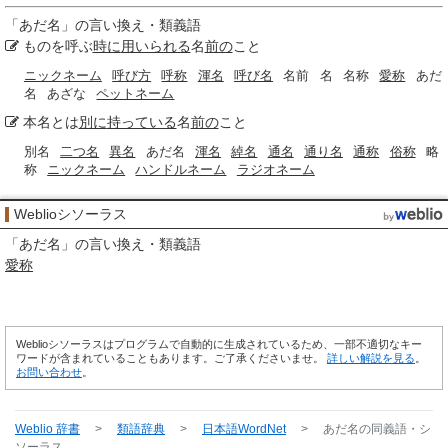
「
あだ名
」の言い換え・類義語
ものを呼ぶ
時に
用いられる
名
前の
こと
ニックネーム
呼び方
呼称
渾名
呼び名
名前
名
名称
愛称
あだ
名
あざな
ペットネーム
本名とは
別に
持っている
名
前の
こと
別名
二つ名
異名
あだ名
渾名
綽名
通名
通り名
通称
俗称
略
称
ニックネーム
ハンドルネーム
ラジオネーム
Weblioシソーラス
「
あだ名
」の言い換え・類義語
愛称
Weblioシソーラスはプログラムで自動的に生成されているため、一部不適切なキー
ワードが含まれていることもあります。ご了承くださいませ。
詳しい解説を見る
。
お問い合わせ
。
Weblio 辞書
>
類語辞典
>
日本語WordNet
>
あだ名
の同義語・シ
ソーラス