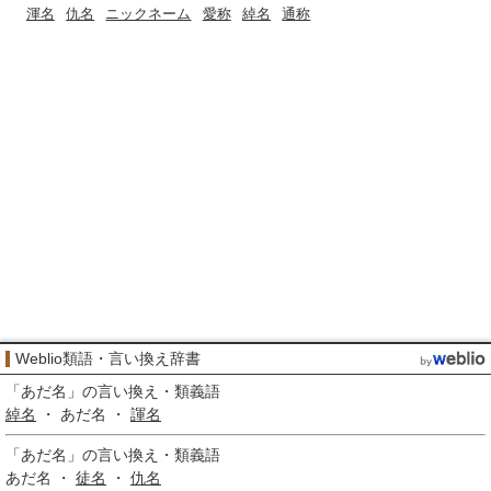
渾名
仇名
ニックネーム
愛称
綽名
通称
Weblio類語・言い換え辞書
「
あだ名
」の言い換え・類義語
綽名
・ あだ名 ・
諢名
「
あだ名
」の言い換え・類義語
あだ名 ・
徒名
・
仇名