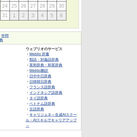
24
25
26
27
28
29
30
31
1
2
3
4
5
6
｜
学問
典
ウェブリオのサービス
・
Weblio 辞書
・
類語・対義語辞典
・
英和辞典・和英辞典
・
Weblio翻訳
・
日中中日辞典
・
日韓韓日辞典
・
フランス語辞典
・
インドネシア語辞典
・
タイ語辞典
・
ベトナム語辞典
・
古語辞典
・
キャリジェネ～生成AIスクー
ル・AIスキルでキャリアアップ
～