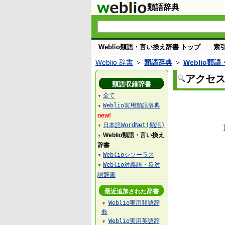
類語辞典
Weblio類語・言い換え辞書 トップ
索
Weblio 辞書
＞
類語辞典
＞
Weblio類
アクセ
類語収録辞書
全て
▼
Weblio実用類語辞典
▼
new!
日本語WordNet(類語)
▼
Weblio類語・言い換え
▼
辞書
Weblioシソーラス
▼
Weblio対義語・反対
▼
語辞書
最近追加された辞書
Weblio実用類語辞
▼
典
Weblio実用英語辞
▼