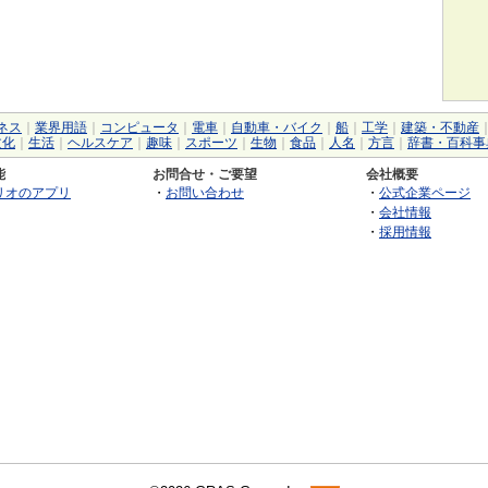
ネス
｜
業界用語
｜
コンピュータ
｜
電車
｜
自動車・バイク
｜
船
｜
工学
｜
建築・不動産
文化
｜
生活
｜
ヘルスケア
｜
趣味
｜
スポーツ
｜
生物
｜
食品
｜
人名
｜
方言
｜
辞書・百科事
能
お問合せ・ご要望
会社概要
リオのアプリ
・
お問い合わせ
・
公式企業ページ
・
会社情報
・
採用情報