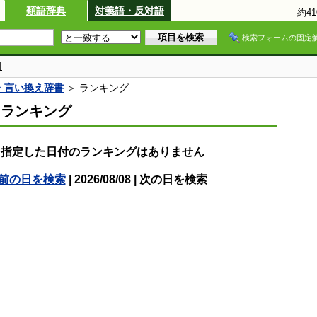
類語辞典
対義語・反対語
約4
検索フォームの固定
引
語・言い換え辞書
＞ ランキング
スランキング
指定した日付のランキングはありません
前の日を検索
| 2026/08/08 | 次の日を検索