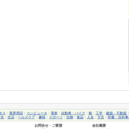
ネス
｜
業界用語
｜
コンピュータ
｜
電車
｜
自動車・バイク
｜
船
｜
工学
｜
建築・不動産
文化
｜
生活
｜
ヘルスケア
｜
趣味
｜
スポーツ
｜
生物
｜
食品
｜
人名
｜
方言
｜
辞書・百科事
お問合せ・ご要望
会社概要