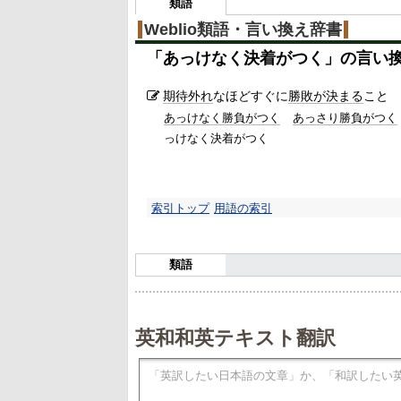
3
類語
%
Weblio類語・言い換え辞書
「
あっけなく決着がつく
」の言い
期待外れ
なほどすぐに
勝敗が決まる
こと
あっけなく勝負がつく
あっさり勝負がつく
っけなく決着がつく
索引トップ
用語の索引
類語
英和和英テキスト翻訳