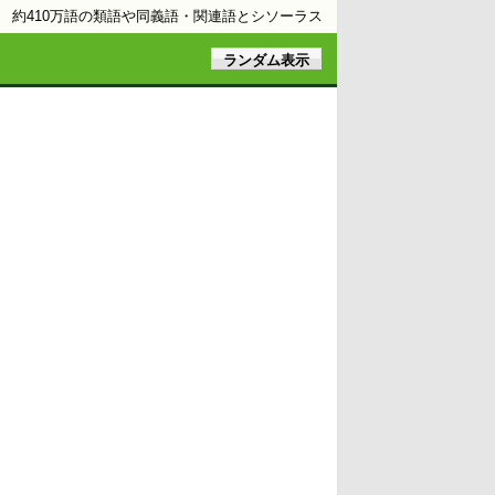
約410万語の類語や同義語・関連語とシソーラス