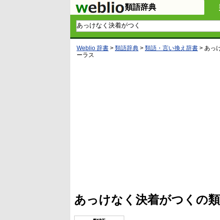
類語辞典
Weblio 辞書
>
類語辞典
>
類語・言い換え辞書
>
あっ
ーラス
L
/
U
o
n
a
m
d
u
e
t
d
e
:
4
あっけなく決着がつくの類
5
.
3