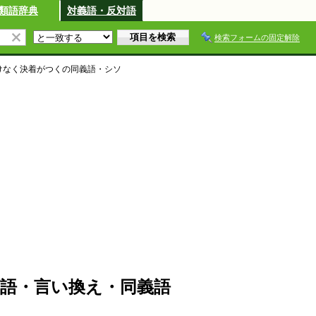
類語辞典
対義語・反対語
検索フォームの固定解除
けなく決着がつく
の同義語・シソ
語・言い換え・同義語