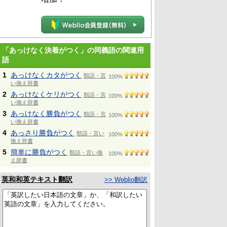
「あっけなく決着がつく」の同義語の関連用
語
1
あっけなくカタがつく
類語・言
100%
い換え辞書
2
あっけなくケリがつく
類語・言
100%
い換え辞書
3
あっけなく勝負がつく
類語・言
100%
い換え辞書
4
あっさり勝負がつく
類語・言い
100%
換え辞書
5
簡単に勝負がつく
類語・言い換
100%
え辞書
英和和英テキスト翻訳
>> Weblio翻訳