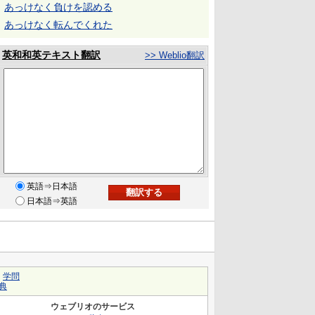
あっけなく負けを認める
あっけなく転んでくれた
英和和英テキスト翻訳
>> Weblio翻訳
英語⇒日本語
日本語⇒英語
｜
学問
典
ウェブリオのサービス