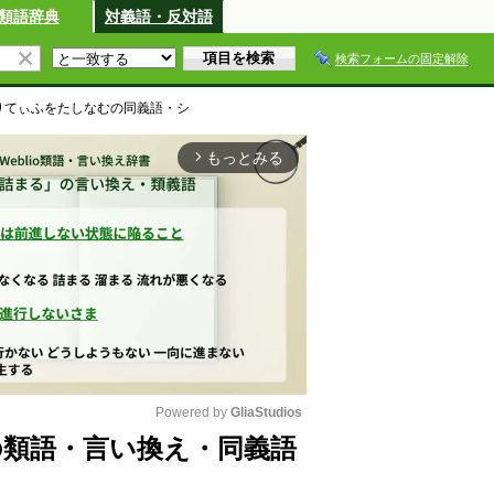
類語辞典
対義語・反対語
検索フォームの固定解除
りてぃふをたしなむ
の同義語・シ
もっとみる
arrow_forward_ios
Powered by 
GliaStudios
類語・言い換え・同義語
M