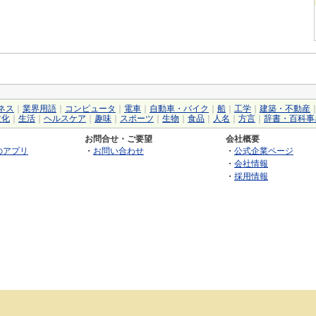
ネス
｜
業界用語
｜
コンピュータ
｜
電車
｜
自動車・バイク
｜
船
｜
工学
｜
建築・不動産
文化
｜
生活
｜
ヘルスケア
｜
趣味
｜
スポーツ
｜
生物
｜
食品
｜
人名
｜
方言
｜
辞書・百科事
お問合せ・ご要望
会社概要
のアプリ
・
お問い合わせ
・
公式企業ページ
・
会社情報
・
採用情報