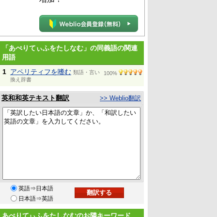
「あぺりてぃふをたしなむ」の同義語の関連
用語
1
アペリティフを嗜む
類語・言い
100%
換え辞書
英和和英テキスト翻訳
>> Weblio翻訳
英語⇒日本語
日本語⇒英語
あぺりてぃふをたしなむのお隣キーワード