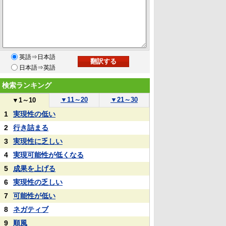
英語⇒日本語
日本語⇒英語
検索ランキング
▼
11～20
▼
21～30
▼
1～10
1
実現性の低い
2
行き詰まる
3
実現性に乏しい
4
実現可能性が低くなる
5
成果を上げる
6
実現性の乏しい
7
可能性が低い
8
ネガティブ
9
順風