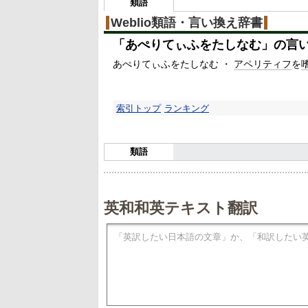
類語
Weblio類語・言い換え辞書
「
あぺりてぃふをたしなむ
」の言
あぺりてぃふをたしなむ ・
アペリティフ
を
索引トップ
ランキング
類語
英和和英テキスト翻訳