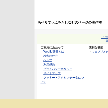
あぺりてぃふをたしなむのページの著作権
ビジ
ご利用にあたって
便利な機能
・
Weblio辞書とは
・
ウェブリオ
・
検索の仕方
・
ヘルプ
・
利用規約
・
プライバシーポリシー
・
サイトマップ
・
クッキー・アクセスデータにつ
いて