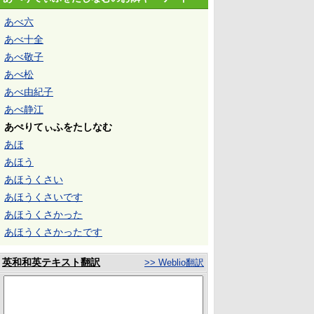
あべ六
あべ十全
あべ敬子
あべ松
あべ由紀子
あべ静江
あぺりてぃふをたしなむ
あほ
あほう
あほうくさい
あほうくさいです
あほうくさかった
あほうくさかったです
英和和英テキスト翻訳
>> Weblio翻訳