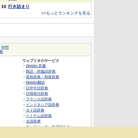
10
行き詰まり
>>もっとランキングを見る
｜
学問
典
ウェブリオのサービス
・
Weblio 辞書
・
類語・対義語辞典
・
英和辞典・和英辞典
・
Weblio翻訳
・
日中中日辞典
・
日韓韓日辞典
・
フランス語辞典
・
インドネシア語辞典
・
タイ語辞典
・
ベトナム語辞典
・
古語辞典
・
キャリジェネ～生成AIスクー
ル・AIスキルでキャリアアップ～