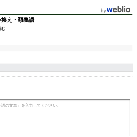
u
t
い換え・類義語
e
嗜む