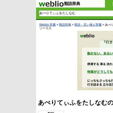
類語辞典
Weblio 辞書
>
類語辞典
>
類語・言い換え辞書
>
あぺ
ソーラス
あぺりてぃふをたしなむの