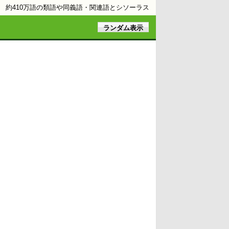
約410万語の類語や同義語・関連語とシソーラス