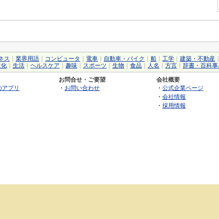
ネス
｜
業界用語
｜
コンピュータ
｜
電車
｜
自動車・バイク
｜
船
｜
工学
｜
建築・不動産
文化
｜
生活
｜
ヘルスケア
｜
趣味
｜
スポーツ
｜
生物
｜
食品
｜
人名
｜
方言
｜
辞書・百科事
お問合せ・ご要望
会社概要
のアプリ
・
お問い合わせ
・
公式企業ページ
・
会社情報
・
採用情報
©2026 GRAS Group, Inc.
RSS