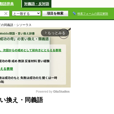
類語辞典
対義語・反対語
検索フォームの固定解除
て
の同義語・シソーラス
もっとみる
arrow_forward_ios
Powered by 
GliaStudios
い換え・同義語
M
u