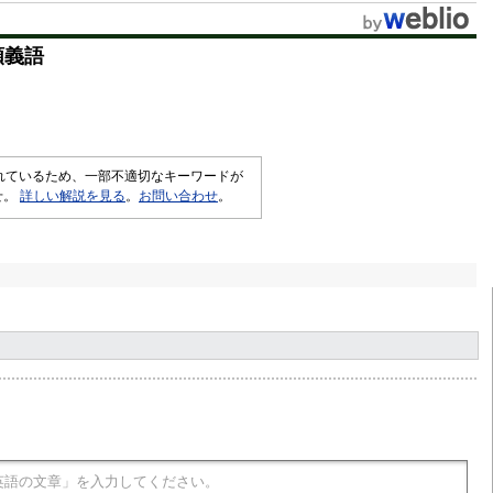
t
類義語
e
されているため、一部不適切なキーワードが
せ。
詳しい解説を見る
。
お問い合わせ
。