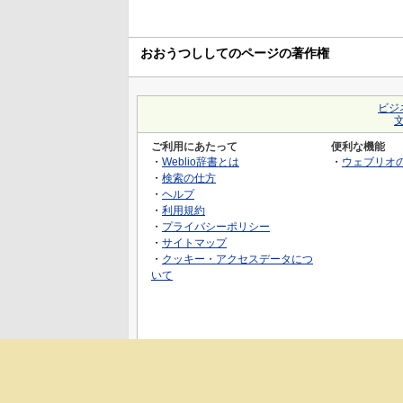
おおうつししてのページの著作権
ビジ
ご利用にあたって
便利な機能
・
Weblio辞書とは
・
ウェブリオ
・
検索の仕方
・
ヘルプ
・
利用規約
・
プライバシーポリシー
・
サイトマップ
・
クッキー・アクセスデータにつ
いて