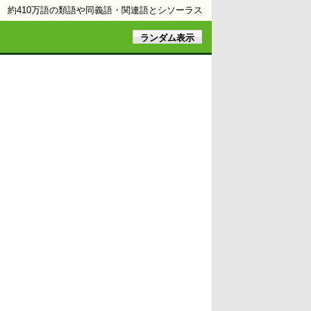
約410万語の類語や同義語・関連語とシソーラス