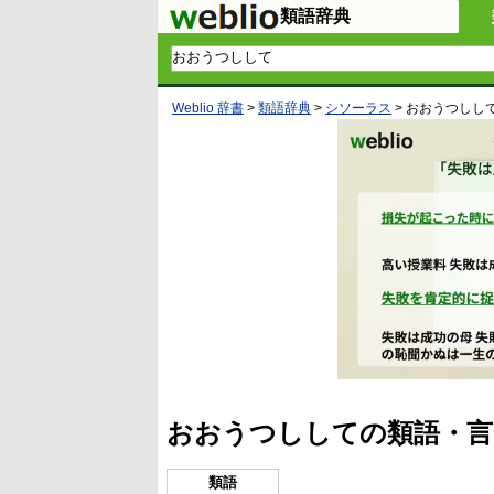
類語辞典
Weblio 辞書
>
類語辞典
>
シソーラス
>
おおうつしし
おおうつししての類語・言
類語