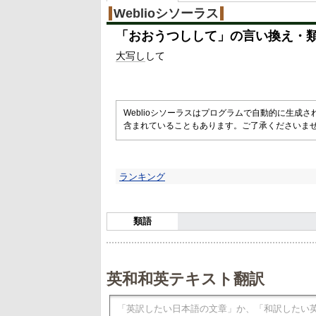
Weblioシソーラス
「
おおうつしして
」の言い換え・
大写し
して
Weblioシソーラスはプログラムで自動的に生成
含まれていることもあります。ご了承くださいま
ランキング
類語
英和和英テキスト翻訳