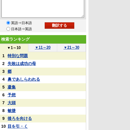
英語⇒日本語
日本語⇒英語
検索ランキング
▼
11～20
▼
21～30
▼
1～10
1
特別な問題
2
失敗は成功の母
3
郷
4
鼻であしらわれる
5
凝集
6
予想
7
大頭
8
敏捷
9
後ろを向ける
10
目を引・く