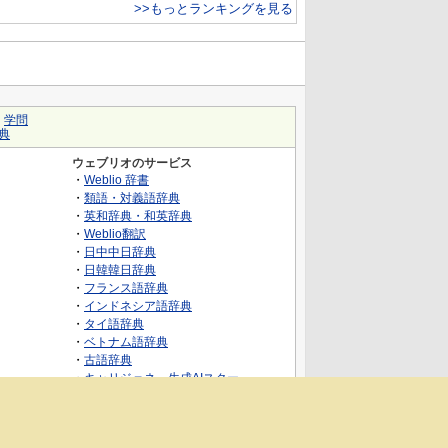
>>もっとランキングを見る
｜
学問
典
ウェブリオのサービス
・
Weblio 辞書
・
類語・対義語辞典
・
英和辞典・和英辞典
・
Weblio翻訳
・
日中中日辞典
・
日韓韓日辞典
・
フランス語辞典
・
インドネシア語辞典
・
タイ語辞典
・
ベトナム語辞典
・
古語辞典
・
キャリジェネ～生成AIスクー
ル・AIスキルでキャリアアップ～