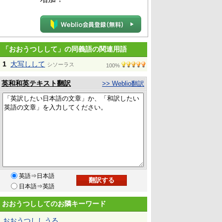
「おおうつしして」の同義語の関連用語
1
大写しして
シソーラス
100%
英和和英テキスト翻訳
>> Weblio翻訳
英語⇒日本語
日本語⇒英語
おおうつししてのお隣キーワード
おおうつししうる