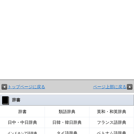
トップページに戻る
ページ上部に戻る
辞書
辞書
類語辞典
英和・和英辞典
日中・中日辞典
日韓・韓日辞典
フランス語辞典
タイ語辞典
ベトナム語辞典
インドネシア語辞典