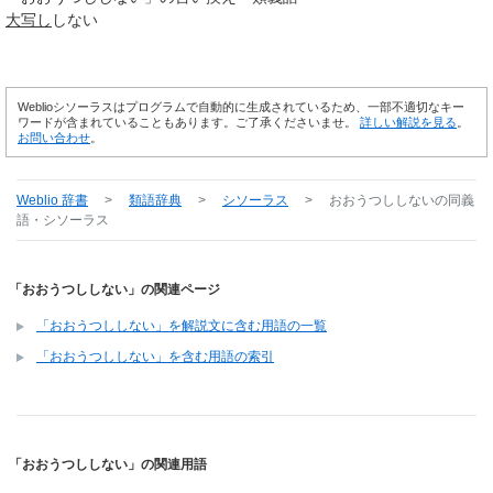
大写し
しない
Weblioシソーラスはプログラムで自動的に生成されているため、一部不適切なキー
ワードが含まれていることもあります。ご了承くださいませ。
詳しい解説を見る
。
お問い合わせ
。
Weblio 辞書
>
類語辞典
>
シソーラス
>
おおうつししない
の同義
語・シソーラス
「おおうつししない」の関連ページ
「おおうつししない」を解説文に含む用語の一覧
「おおうつししない」を含む用語の索引
「おおうつししない」の関連用語