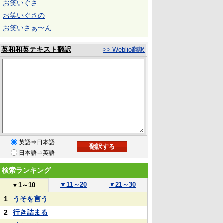
お笑いぐさ
お笑いぐさの
お笑いさぁ〜ん
英和和英テキスト翻訳
>> Weblio翻訳
英語⇒日本語
日本語⇒英語
検索ランキング
▼
11～20
▼
21～30
▼
1～10
1
うそを言う
2
行き詰まる