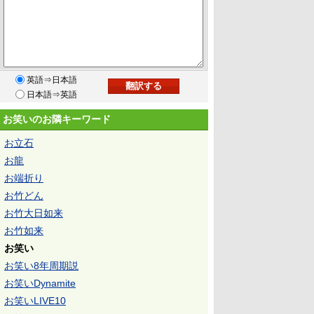
英語⇒日本語
日本語⇒英語
お笑いのお隣キーワード
お立石
お龍
お端折り
お竹どん
お竹大日如来
お竹如来
お笑い
お笑い8年周期説
お笑いDynamite
お笑いLIVE10