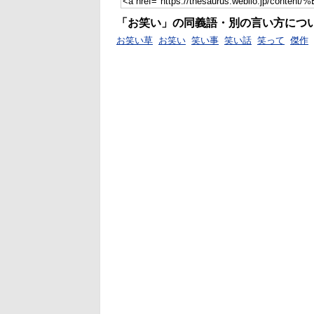
「お笑い」の同義語・別の言い方につ
お笑い草
お笑い
笑い事
笑い話
笑って
傑作