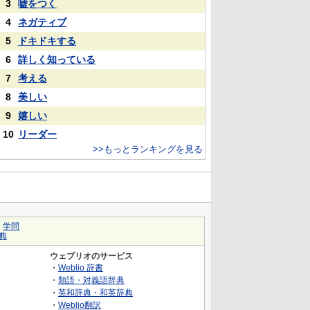
3
嘘をつく
4
ネガティブ
5
ドキドキする
6
詳しく知っている
7
考える
8
美しい
9
嬉しい
10
リーダー
>>もっとランキングを見る
｜
学問
典
ウェブリオのサービス
・
Weblio 辞書
・
類語・対義語辞典
・
英和辞典・和英辞典
・
Weblio翻訳