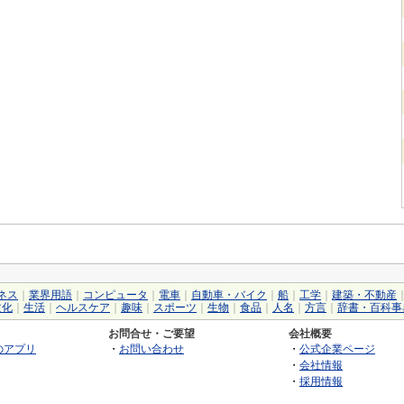
ネス
｜
業界用語
｜
コンピュータ
｜
電車
｜
自動車・バイク
｜
船
｜
工学
｜
建築・不動産
文化
｜
生活
｜
ヘルスケア
｜
趣味
｜
スポーツ
｜
生物
｜
食品
｜
人名
｜
方言
｜
辞書・百科事
お問合せ・ご要望
会社概要
のアプリ
・
お問い合わせ
・
公式企業ページ
・
会社情報
・
採用情報