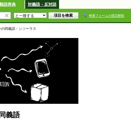
類語辞典
対義語・反対語
検索フォームの固定解除
い
の同義語・シソーラス
同義語