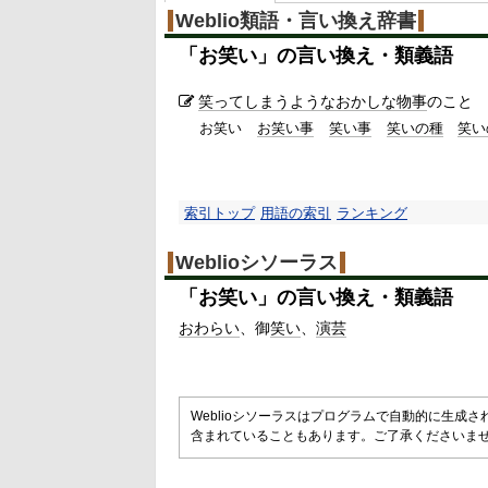
Weblio類語・言い換え辞書
「
お笑い
」の言い換え・類義語
笑ってしまうような
おかしな
物事
のこと
お笑い
お笑い事
笑い事
笑いの種
笑い
索引トップ
用語の索引
ランキング
Weblioシソーラス
「
お笑い
」の言い換え・類義語
おわらい
御
笑い
演芸
Weblioシソーラスはプログラムで自動的に生成
含まれていることもあります。ご了承くださいま