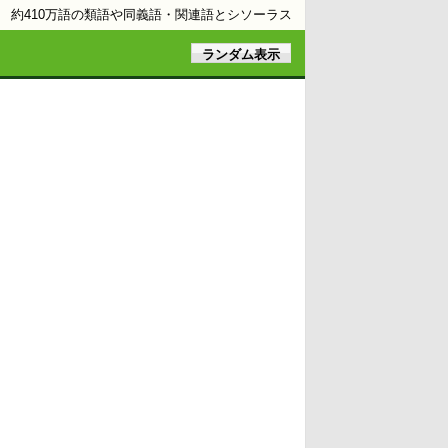
約410万語の類語や同義語・関連語とシソーラス