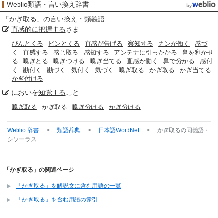
Weblio類語・言い換え辞書
「
かぎ取る
」の言い換え・類義語
直感的に
把握する
さま
ぴんとくる
ピンとくる
直感が告げる
察知する
カンが働く
感づ
く
直感する
感じ取る
感知する
アンテナに引っかかる
鼻を利かせ
る
嗅ぎとる
嗅ぎつける
嗅ぎ当てる
直感が働く
鼻で分かる
感付
く
勘付く
勘づく
気付く
気づく
嗅ぎ取る
かぎ取る
かぎ当てる
かぎ付ける
においを
知覚する
こと
嗅ぎ取る
かぎ取る
嗅ぎ分ける
かぎ分ける
Weblio 辞書
>
類語辞典
>
日本語WordNet
>
かぎ取る
の同義語・
シソーラス
「かぎ取る」の関連ページ
「かぎ取る」を解説文に含む用語の一覧
「かぎ取る」を含む用語の索引