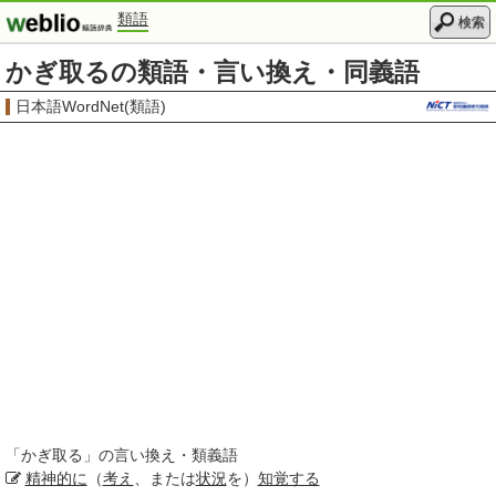
類語
検索
かぎ取るの類語・言い換え・同義語
日本語WordNet(類語)
「
かぎ取る
」の言い換え・類義語
精神的に
（
考え
、または
状況
を）
知覚する