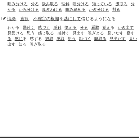
噛み分ける
分る
汲み取る
理解
噛分ける
知っている
汲取る
分
かる
かみ分ける
嗅ぎわける
噛み締める
かぎ分ける
判る
情緒
、
直観
、
不確定の
根拠
を
基にして
信じるようになる
わかる
勘付く
感づく
感触
憶える
分る
看取
覚え
る
かぎ出す
見受ける
思う
感じ取る
感付く
見出す
嗅ぎとる
見いだす
察す
る
感じ
る
感ずる
観取
感取
想う
勘づく
嗅取る
見出だす
見い
出す
知る
嗅ぎ取る