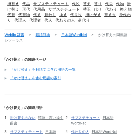
掛替え
代品
サブスティテュート
代役
替え
替り
代員
代物
掛
け替え
形代
代用品
サブスチチュート
替玉
代り
代わり
換え物
代替
代替物
代え
替わり
換え
代り役
掛けがえ
替え玉
身代わ
り
代理人
代理者
代人
代わりの人
身代り
Weblio 辞書
>
類語辞典
>
日本語WordNet
>
かけ替え
の同義語・
シソーラス
「かけ替え」の関連ページ
「かけ替え」を解説文に含む用語の一覧
「かけ替え」を含む用語の索引
「かけ替え」の関連用語
掛け替えのない
類語・言い換え
サブスチチュート
日本語
辞書
WordNet
サブスティテュート
日本語
代わりの人
日本語WordNet