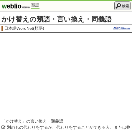
類語
検索
かけ替えの類語・言い換え・同義語
日本語WordNet(類語)
「
かけ替え
」の言い換え・類義語
別の
もの
代わり
をするか、
代わり
を
することができる
人、または物