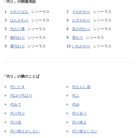
「代り」の関連用語
かわりばん
シソーラス
そのかわり
シソーラス
ばんがわり
シソーラス
ひざがわり
シソーラス
代わり番
シソーラス
其の代わり
シソーラス
御代わり
シソーラス
替わり
シソーラス
番代わり
シソーラス
いれかわり
シソーラス
「代り」の隣のことば
代じたき
代ならし器
代はり代はり
代ふ
代みて
代ゆ
代り代り
代り合う
代り役
代り映え
代り映えがしない
代り映えしない