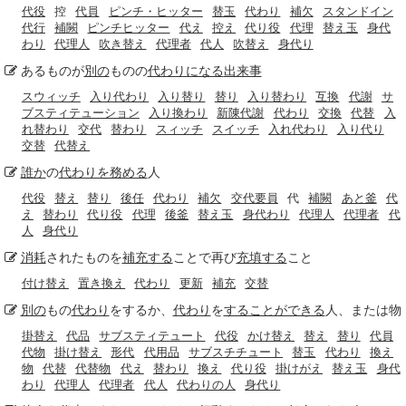
代役
控
代員
ピンチ・ヒッター
替玉
代わり
補欠
スタンドイン
代行
補闕
ピンチヒッター
代え
控え
代り役
代理
替え玉
身代
わり
代理人
吹き替え
代理者
代人
吹替え
身代り
あるものが
別の
ものの
代わりになる
出来事
スウィッチ
入り代わり
入り替り
替り
入り替わり
互換
代謝
サ
ブスティテューション
入り換わり
新陳代謝
代わり
交換
代替
入
れ替わり
交代
替わり
スィッチ
スイッチ
入れ代わり
入り代り
交替
代替え
誰か
の
代わりを務める
人
代役
替え
替り
後任
代わり
補欠
交代要員
代
補闕
あと釜
代
え
替わり
代り役
代理
後釜
替え玉
身代わり
代理人
代理者
代
人
身代り
消耗
されたものを
補充する
ことで再び
充填する
こと
付け替え
置き換え
代わり
更新
補充
交替
別の
もの
代わり
をするか、
代わり
を
することができる
人、または物
掛替え
代品
サブスティテュート
代役
かけ替え
替え
替り
代員
代物
掛け替え
形代
代用品
サブスチチュート
替玉
代わり
換え
物
代替
代替物
代え
替わり
換え
代り役
掛けがえ
替え玉
身代
わり
代理人
代理者
代人
代わりの人
身代り