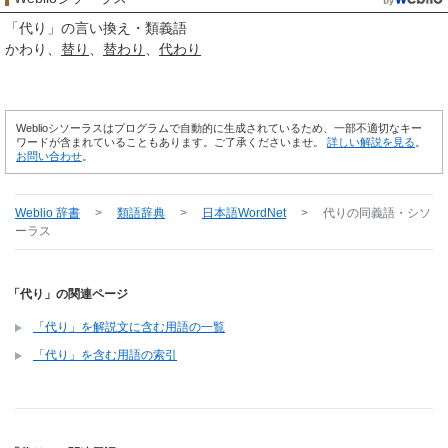
「
代り
」の言い換え・類義語
かわり
替り
替わり
代わり
Weblioシソーラスはプログラムで自動的に生成されているため、一部不適切なキー
ワードが含まれていることもあります。ご了承くださいませ。
詳しい解説を見る
。
お問い合わせ
。
Weblio 辞書
>
類語辞典
>
日本語WordNet
>
代り
の同義語・シソ
ーラス
「代り」の関連ページ
「代り」を解説文に含む用語の一覧
「代り」を含む用語の索引