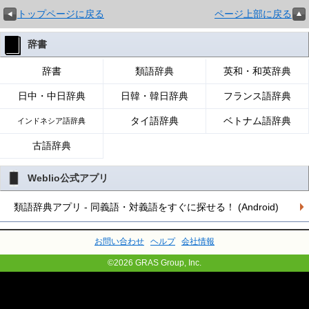
トップページに戻る
ページ上部に戻る
辞書
辞書
類語辞典
英和・和英辞典
日中・中日辞典
日韓・韓日辞典
フランス語辞典
タイ語辞典
ベトナム語辞典
インドネシア語辞典
古語辞典
Weblio公式アプリ
類語辞典アプリ - 同義語・対義語をすぐに探せる！ (Android)
お問い合わせ
ヘルプ
会社情報
©2026 GRAS Group, Inc.