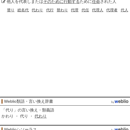
他人を代表しまたは
そのために
行動する
ために
任命
された人
替り
総名代
代わり
代行
替わり
代理
代任
代理人
代理者
代人
Weblio類語・言い換え辞書
「
代り
」の言い換え・類義語
かわり ・ 代り ・
代わり
Weblioシソーラス