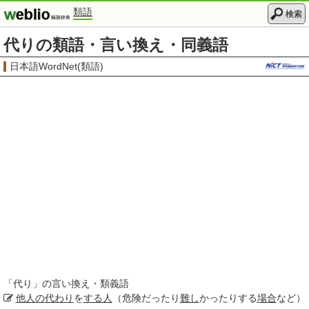
類語
検索
代りの類語・言い換え・同義語
日本語WordNet(類語)
「
代り
」の言い換え・類義語
他人の
代わり
を
する人
（危険だったり
難し
かったりする
場合
など）