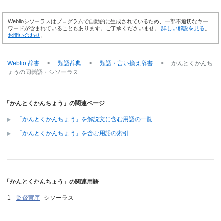
Weblioシソーラスはプログラムで自動的に生成されているため、一部不適切なキー
ワードが含まれていることもあります。ご了承くださいませ。
詳しい解説を見る
。
お問い合わせ
。
Weblio 辞書
>
類語辞典
>
類語・言い換え辞書
>
かんとくかんち
ょう
の同義語・シソーラス
「かんとくかんちょう」の関連ページ
「かんとくかんちょう」を解説文に含む用語の一覧
「かんとくかんちょう」を含む用語の索引
「かんとくかんちょう」の関連用語
監督官庁
シソーラス