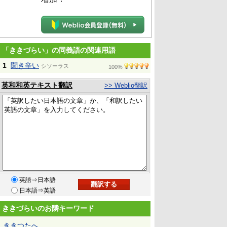
「ききづらい」の同義語の関連用語
1
聞き辛い
シソーラス
100%
英和和英テキスト翻訳
>> Weblio翻訳
英語⇒日本語
日本語⇒英語
ききづらいのお隣キーワード
ききつたへ