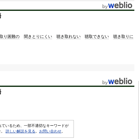
t
語
e
取り困難の
聞きとりにくい
聴き取れない
聴取できない
聴き取りに
語
されているため、一部不適切なキーワードが
せ。
詳しい解説を見る
。
お問い合わせ
。