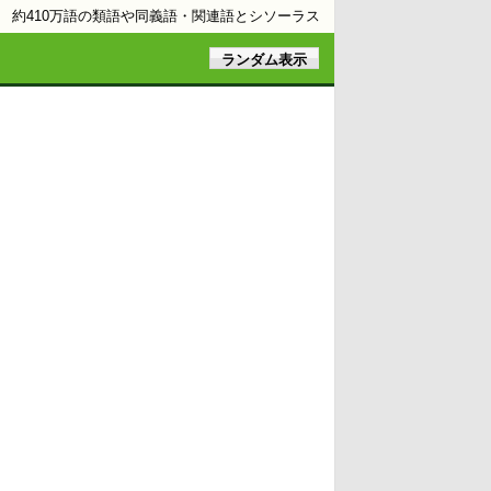
約410万語の類語や同義語・関連語とシソーラス