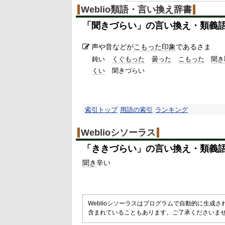
Weblio類語・言い換え辞書
「
聞きづらい
」の言い換え・類義
声や音などが
こもった
印象
であるさま
鈍い
くぐもった
曇った
こもった
聞き
くい
聞きづらい
索引トップ
用語の索引
ランキング
Weblioシソーラス
「
ききづらい
」の言い換え・類義
聞き
辛い
Weblioシソーラスはプログラムで自動的に生成
含まれていることもあります。ご了承くださいま