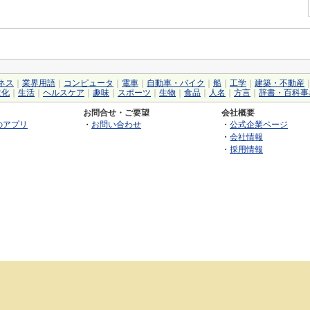
ネス
｜
業界用語
｜
コンピュータ
｜
電車
｜
自動車・バイク
｜
船
｜
工学
｜
建築・不動産
文化
｜
生活
｜
ヘルスケア
｜
趣味
｜
スポーツ
｜
生物
｜
食品
｜
人名
｜
方言
｜
辞書・百科事
お問合せ・ご要望
会社概要
のアプリ
・
お問い合わせ
・
公式企業ページ
・
会社情報
・
採用情報
©2026 GRAS Group, Inc.
RSS