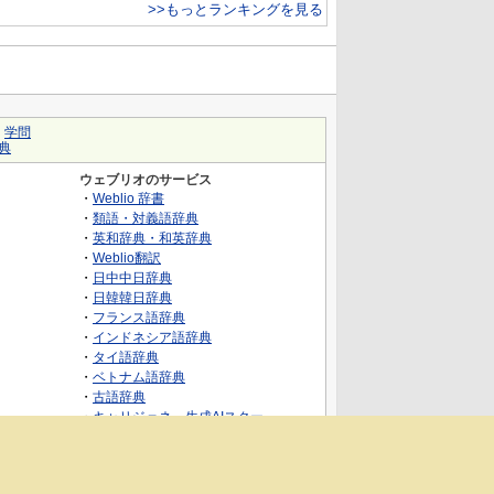
>>もっとランキングを見る
｜
学問
典
ウェブリオのサービス
・
Weblio 辞書
・
類語・対義語辞典
・
英和辞典・和英辞典
・
Weblio翻訳
・
日中中日辞典
・
日韓韓日辞典
・
フランス語辞典
・
インドネシア語辞典
・
タイ語辞典
・
ベトナム語辞典
・
古語辞典
・
キャリジェネ～生成AIスクー
ル・AIスキルでキャリアアップ～