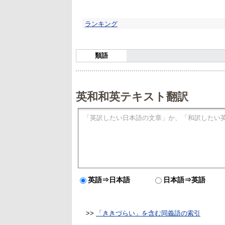
ランキング
類語
英和和英テキスト翻訳
英語⇒日本語
日本語⇒英語
>>
「ききづらい」を含む同義語の索引