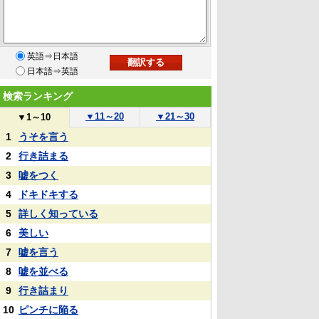
英語⇒日本語
日本語⇒英語
検索ランキング
▼
11～20
▼
21～30
▼
1～10
1
うそを言う
2
行き詰まる
3
嘘をつく
4
ドキドキする
5
詳しく知っている
6
美しい
7
嘘を言う
8
嘘を並べる
9
行き詰まり
10
ピンチに陥る