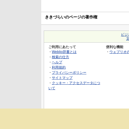
ききづらいのページの著作権
ビジ
ご利用にあたって
便利な機能
・
Weblio辞書とは
・
ウェブリオ
・
検索の仕方
・
ヘルプ
・
利用規約
・
プライバシーポリシー
・
サイトマップ
・
クッキー・アクセスデータにつ
いて