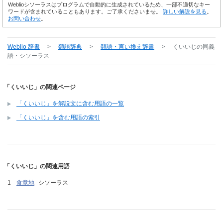
Weblioシソーラスはプログラムで自動的に生成されているため、一部不適切なキー
ワードが含まれていることもあります。ご了承くださいませ。
詳しい解説を見る
。
お問い合わせ
。
Weblio 辞書
>
類語辞典
>
類語・言い換え辞書
>
くいいじ
の同義
語・シソーラス
「くいいじ」の関連ページ
「くいいじ」を解説文に含む用語の一覧
「くいいじ」を含む用語の索引
「くいいじ」の関連用語
食意地
シソーラス