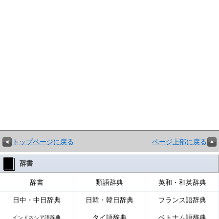
トップページに戻る
ページ上部に戻る
辞書
辞書
類語辞典
英和・和英辞典
日中・中日辞典
日韓・韓日辞典
フランス語辞典
タイ語辞典
ベトナム語辞典
インドネシア語辞典