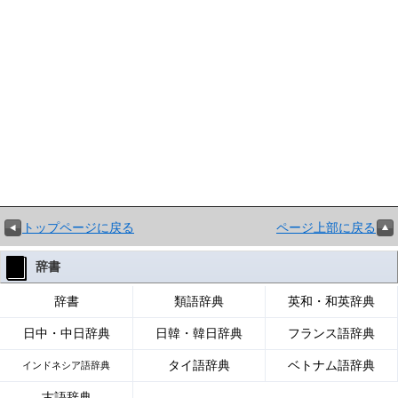
トップページに戻る
ページ上部に戻る
辞書
辞書
類語辞典
英和・和英辞典
日中・中日辞典
日韓・韓日辞典
フランス語辞典
タイ語辞典
ベトナム語辞典
インドネシア語辞典
古語辞典