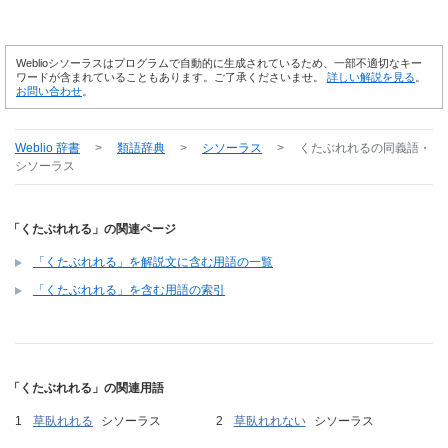
Weblioシソーラスはプログラムで自動的に生成されているため、一部不適切なキー
ワードが含まれていることもあります。ご了承くださいませ。
詳しい解説を見る
。
お問い合わせ
。
Weblio 辞書
>
類語辞典
>
シソーラス
>
くたぶれれる
の同義語・
シソーラス
「くたぶれれる」の関連ページ
「くたぶれれる」を解説文に含む用語の一覧
「くたぶれれる」を含む用語の索引
「くたぶれれる」の関連用語
草臥れれる
シソーラス
草臥れれない
シソーラス