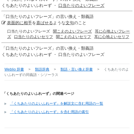
くちあたりのよいふれーず ・
口当たりのよいフレーズ
「
口当たりのよいフレーズ
」の言い換え・類義語
表面的に
相手
を
喜ばせる
ような
文句
のこと
口当たりのよいフレーズ
聞こえのよいフレーズ
耳に心地よいフレー
ズ
口当たりのよいセリフ
聞こえのよいセリフ
耳に心地よいセリフ
「
口当たりのよいフレーズ
」の言い換え・類義語
くちあたりのよいふれーず ・ 口当たりのよいフレーズ
Weblio 辞書
>
類語辞典
>
類語・言い換え辞書
>
くちあたりのよ
いふれーず
の同義語・シソーラス
「くちあたりのよいふれーず」の関連ページ
「くちあたりのよいふれーず」を解説文に含む用語の一覧
「くちあたりのよいふれーず」を含む用語の索引