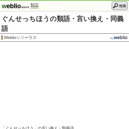
類語
検索
ぐんせっちほうの類語・言い換え・同義
語
Weblioシソーラス
「
ぐんせっちほう
」の言い換え・類義語