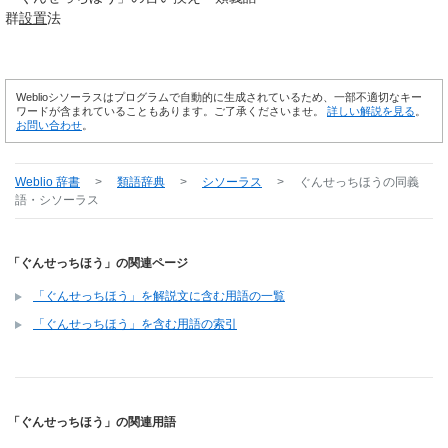
群
設置
法
Weblioシソーラスはプログラムで自動的に生成されているため、一部不適切なキー
ワードが含まれていることもあります。ご了承くださいませ。
詳しい解説を見る
。
お問い合わせ
。
Weblio 辞書
>
類語辞典
>
シソーラス
>
ぐんせっちほう
の同義
語・シソーラス
「ぐんせっちほう」の関連ページ
「ぐんせっちほう」を解説文に含む用語の一覧
「ぐんせっちほう」を含む用語の索引
「ぐんせっちほう」の関連用語