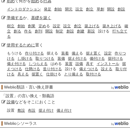
初め
て何かを
始め
る
行為
イントロダクション
発足
創始
開元
設立
創立
草創
開設
創設
準備する
か、
基礎を築く
樹立
創始
創業
定め
る
設定
設立
創立
築上げる
築き上げる
確
立
創る
作る
創刊
開設
制定
創設
創建
新設
設ける
打ち立て
る
使用するために
置く
もうける
作り付ける
据える
装着
備え
る
据え置く
設定
作りつ
ける
し掛ける
取りつける
装備
据え付ける
備付ける
据付ける
備え付ける
しつらえる
はめる
装置
設備
具す
インストール
据
えつける
仕懸ける
造り付ける
設ける
備えつける
設える
取り付
ける
具える
据置く
仕掛け
る
とり備える
取付ける
Weblio類語・言い換え辞書
「
設置
」の言い換え・類義語
設備
などをそこにおくこと
設置
敷設
布設
据え付け
備え付け
Weblioシソーラス