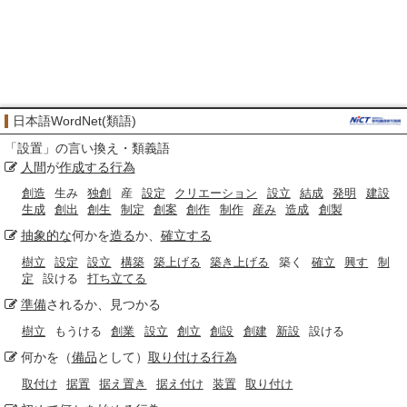
日本語WordNet(類語)
「
設置
」の言い換え・類義語
人間
が
作成する
行為
創造
生み
独創
産
設定
クリエーション
設立
結成
発明
建設
生成
創出
創生
制定
創案
創作
制作
産み
造成
創製
抽象的な
何かを
造る
か、
確立する
樹立
設定
設立
構築
築上げる
築き上げる
築く
確立
興す
制
定
設ける
打ち立てる
準備
されるか、見つかる
樹立
もうける
創業
設立
創立
創設
創建
新設
設ける
何かを（
備品
として）
取り付ける
行為
取付け
据置
据え置き
据え付け
装置
取り付け