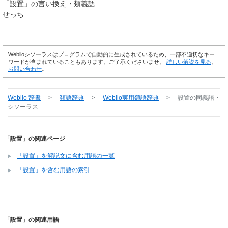
「
設置
」の言い換え・類義語
せっち
Weblioシソーラスはプログラムで自動的に生成されているため、一部不適切なキー
ワードが含まれていることもあります。ご了承くださいませ。
詳しい解説を見る
。
お問い合わせ
。
Weblio 辞書
>
類語辞典
>
Weblio実用類語辞典
>
設置
の同義語・
シソーラス
「設置」の関連ページ
「設置」を解説文に含む用語の一覧
「設置」を含む用語の索引
「設置」の関連用語