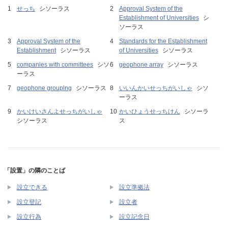
せっち
シソーラス
Approval System of the
Establishment of Universities
シ
ソーラス
Approval System of the
Standards for the Establishment
Establishment
シソーラス
of Universities
シソーラス
companies with committees
シソ
geophone array
シソーラス
ーラス
geophone grouplng
シソーラス
いいんかいせっちがいしゃ
シソ
ーラス
かいけいさんよせっちがいしゃ
かいひょうせっちけん
シソーラ
シソーラス
ス
「設置」の隣のことば
設立できる
設立準拠法
設立登記
設立者
設立行為
設立記念日