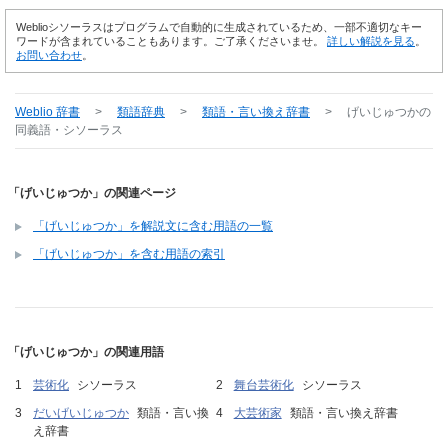
Weblioシソーラスはプログラムで自動的に生成されているため、一部不適切なキー
ワードが含まれていることもあります。ご了承くださいませ。
詳しい解説を見る
。
お問い合わせ
。
Weblio 辞書
>
類語辞典
>
類語・言い換え辞書
>
げいじゅつか
の
同義語・シソーラス
「げいじゅつか」の関連ページ
「げいじゅつか」を解説文に含む用語の一覧
「げいじゅつか」を含む用語の索引
「げいじゅつか」の関連用語
芸術化
シソーラス
舞台芸術化
シソーラス
だいげいじゅつか
類語・言い換
大芸術家
類語・言い換え辞書
え辞書