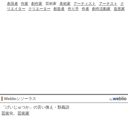
表現者
作家
創作家
芸術家
美術家
アーティスト
アーチスト
ク
リエイター
クリエーター
創造者
作り手
作者
創作活動家
造形家
Weblioシソーラス
「
げいじゅつか
」の言い換え・類義語
芸術
化
芸術家