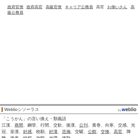
政府官僚
政府高官
高級官僚
キャリア公務員
高官
お偉いさん
高
級公務員
Weblioシソーラス
「
こうかん
」の言い換え・類義語
江漢
巷間
鋼管
行間
交歓
後漢
公刊
黄巻
向寒
交感
光
冠
皇漢
好感
校勘
好漢
浩瀚
交驩
公館
交換
高官
降
鑒
後患
槓桿
攻陥
光環
後勘