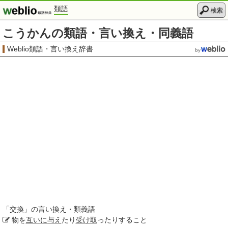
類語
検索
こうかんの類語・言い換え・同義語
Weblio類語・言い換え辞書
「
交換
」の言い換え・類義語
物を
互いに
与え
たり
受け取
ったりすること