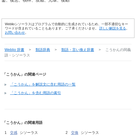
Weblioシソーラスはプログラムで自動的に生成されているため、一部不適切なキー
ワードが含まれていることもあります。ご了承くださいませ。
詳しい解説を見る
。
お問い合わせ
。
Weblio 辞書
>
類語辞典
>
類語・言い換え辞書
>
こうかん
の同義
語・シソーラス
「こうかん」の関連ページ
「こうかん」を解説文に含む用語の一覧
「こうかん」を含む用語の索引
「こうかん」の関連用語
交感
シソーラス
交換
シソーラス