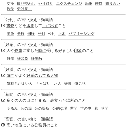
交換
取り交わし
やり取り
エクスチェンジ
応酬
贈答
贈り合い
授受
受け渡し
「
公刊
」の言い換え・類義語
書物
などを
印刷
して
世に出す
こと
出版
発行
刊行
発刊
公刊
上木
パブリッシング
「
好感
」の言い換え・類義語
人や
物事
に接した
時に
受ける好ましい
印象
のこと
好感
好印象
好感触
「
好漢
」の言い換え・類義語
気性
がよく
好感のもてる
人物
気持ちがよい人
さっぱりした人
好漢
快男児
「
巷間
」の言い換え・類義語
多くの人
の
目にとまる
、
表立った
場所のこと
明るみ
公の場
公の場所
公的な場
世間
世の中
巷
巷間
「
高官
」の言い換え・類義語
高い
地位
にいる
公務員
のこと