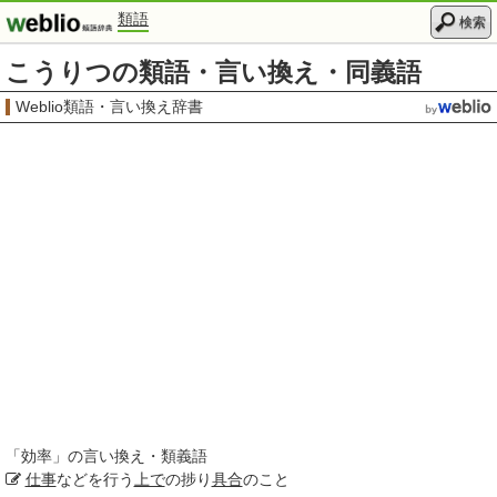
類語
検索
こうりつの類語・言い換え・同義語
Weblio類語・言い換え辞書
「
効率
」の言い換え・類義語
仕事
などを行う
上で
の捗り
具合
のこと