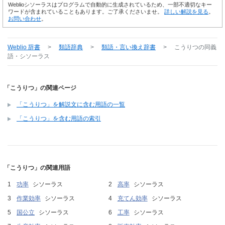
Weblioシソーラスはプログラムで自動的に生成されているため、一部不適切なキー
ワードが含まれていることもあります。ご了承くださいませ。
詳しい解説を見る
。
お問い合わせ
。
Weblio 辞書
>
類語辞典
>
類語・言い換え辞書
>
こうりつ
の同義
語・シソーラス
「こうりつ」の関連ページ
「こうりつ」を解説文に含む用語の一覧
「こうりつ」を含む用語の索引
「こうりつ」の関連用語
功率
シソーラス
高率
シソーラス
作業効率
シソーラス
充てん効率
シソーラス
国公立
シソーラス
工率
シソーラス