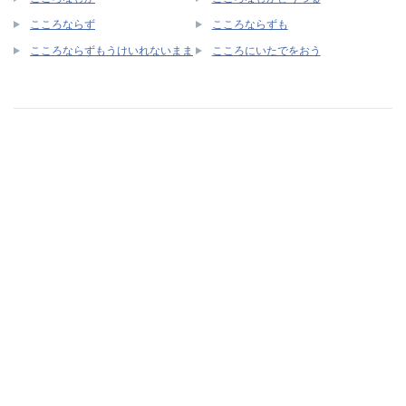
こころならず
こころならずも
こころならずもうけいれないまま
こころにいたでをおう