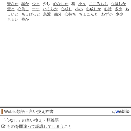
些さか
聊か
少々
少し
心なしか
稍
小々
こころもち
心做しか
些と
心為し
一寸
いくらか
心成し
小小
心成しか
心持
多少
ち
ょいと
ちょびっと
鳥渡
幾分
心持ち
ちょこんと
わずか
少少
ちょい
些か
Weblio類語・言い換え辞書
「
心なし
」の言い換え・類義語
ものを
間違って
認識
してしまう
こと