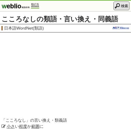
類語
検索
こころなしの類語・言い換え・同義語
日本語WordNet(類語)
「
こころなし
」の言い換え・類義語
小さ
い
程度
か
範囲
に