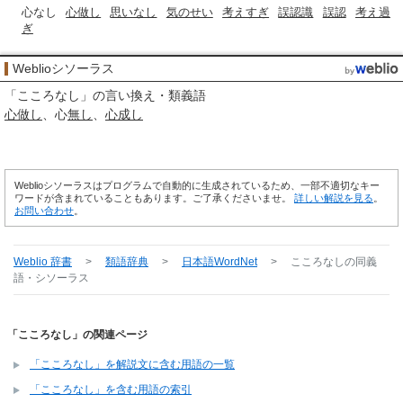
心なし
心做し
思いなし
気のせい
考えすぎ
誤認識
誤認
考え過
ぎ
Weblioシソーラス
「
こころなし
」の言い換え・類義語
心做し
心
無し
心成し
Weblioシソーラスはプログラムで自動的に生成されているため、一部不適切なキー
ワードが含まれていることもあります。ご了承くださいませ。
詳しい解説を見る
。
お問い合わせ
。
Weblio 辞書
>
類語辞典
>
日本語WordNet
>
こころなし
の同義
語・シソーラス
「こころなし」の関連ページ
「こころなし」を解説文に含む用語の一覧
「こころなし」を含む用語の索引