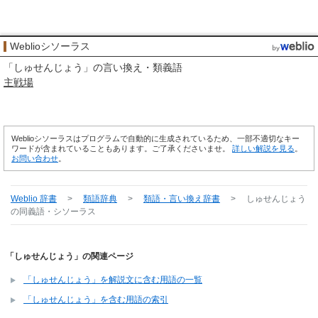
Weblioシソーラス
「
しゅせんじょう
」の言い換え・類義語
主戦場
Weblioシソーラスはプログラムで自動的に生成されているため、一部不適切なキー
ワードが含まれていることもあります。ご了承くださいませ。
詳しい解説を見る
。
お問い合わせ
。
Weblio 辞書
>
類語辞典
>
類語・言い換え辞書
>
しゅせんじょう
の同義語・シソーラス
「しゅせんじょう」の関連ページ
「しゅせんじょう」を解説文に含む用語の一覧
「しゅせんじょう」を含む用語の索引