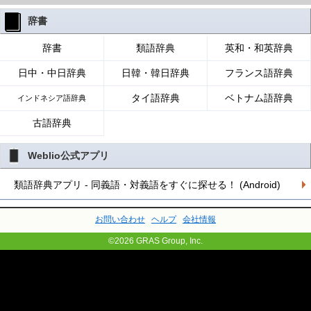
辞書
辞書
類語辞典
英和・和英辞典
日中・中日辞典
日韓・韓日辞典
フランス語辞典
タイ語辞典
ベトナム語辞典
インドネシア語辞典
古語辞典
Weblio公式アプリ
類語辞典アプリ - 同義語・対義語をすぐに探せる！ (Android)
お問い合わせ
ヘルプ
会社情報
©2026 GRAS Group, Inc.