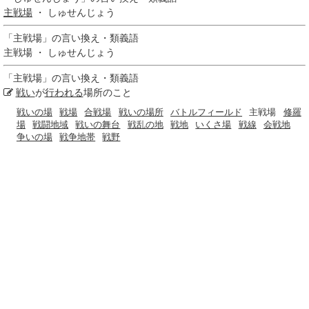
主戦場
・ しゅせんじょう
「
主戦場
」の言い換え・類義語
主戦場 ・ しゅせんじょう
「
主戦場
」の言い換え・類義語
戦い
が
行われる
場所のこと
戦いの場
戦場
合戦場
戦いの場所
バトルフィールド
主戦場
修羅
場
戦闘地域
戦いの舞台
戦乱の地
戦地
いくさ場
戦線
会戦地
争いの場
戦争地帯
戦野