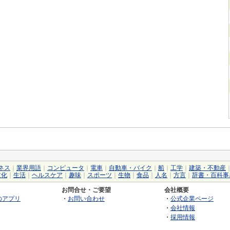
ネス
｜
業界用語
｜
コンピュータ
｜
電車
｜
自動車・バイク
｜
船
｜
工学
｜
建築・不動産
文化
｜
生活
｜
ヘルスケア
｜
趣味
｜
スポーツ
｜
生物
｜
食品
｜
人名
｜
方言
｜
辞書・百科事
お問合せ・ご要望
会社概要
のアプリ
・
お問い合わせ
・
公式企業ページ
・
会社情報
・
採用情報