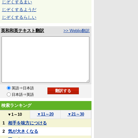
じぞくするまい
じぞくするようだ
じぞくするらしい
英和和英テキスト翻訳
>> Weblio翻訳
英語⇒日本語
日本語⇒英語
検索ランキング
▼
11～20
▼
21～30
▼
1～10
1
相手を味方につける
2
気が大きくなる