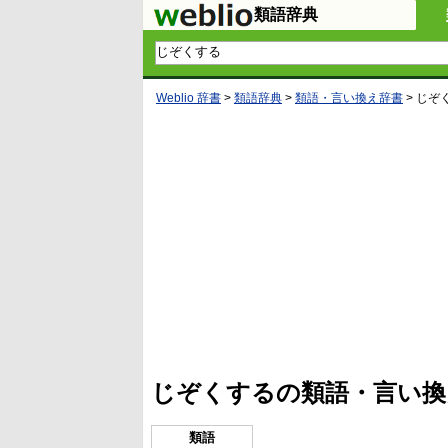
類語辞典
Weblio 辞書
>
類語辞典
>
類語・言い換え辞書
>
じぞ
L
/
U
o
n
a
m
d
u
e
t
d
e
:
4
じぞくするの類語・言い換
1
.
2
1
類語