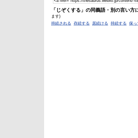
「じぞくする」の同義語・別の言い方
ます)
持続される
存続する
居続ける
持続する
保っ