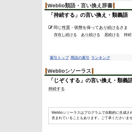
%
Weblio類語・言い換え辞書
「
持続する
」の言い換え・類義語
同じ
性質
・状態を保って
あり続ける
さま
存在し続ける
あり続ける
居続ける
持続
索引トップ
用語の索引
ランキング
Weblioシソーラス
「
じぞくする
」の言い換え・類義
持続する
Weblioシソーラスはプログラムで自動的に生成
含まれていることもあります。ご了承くださいま