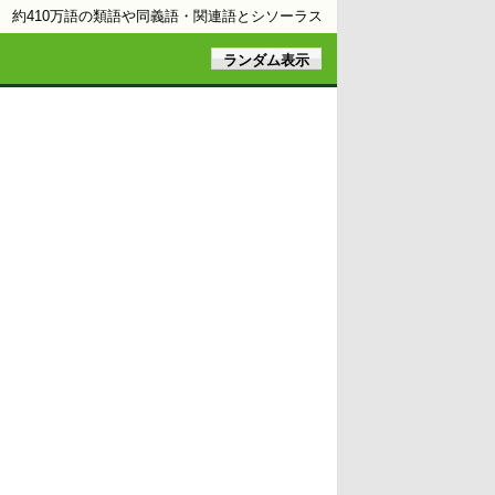
約410万語の類語や同義語・関連語とシソーラス