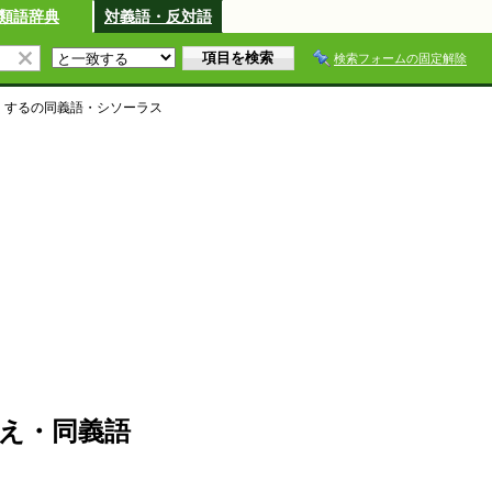
類語辞典
対義語・反対語
検索フォームの固定解除
くする
の同義語・シソーラス
え・同義語