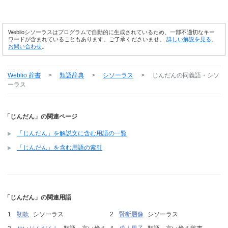
Weblioシソーラスはプログラムで自動的に生成されているため、一部不適切なキー
ワードが含まれていることもあります。ご了承くださいませ。
詳しい解説を見る
。
お問い合わせ
。
Weblio 辞書
>
類語辞典
>
シソーラス
>
じんだん
の同義語・シソ
ーラス
「じんだん」の関連ページ
「じんだん」を解説文に含む用語の一覧
「じんだん」を含む用語の索引
「じんだん」の関連用語
靭軟
シソーラス
腎断層像
シソーラス