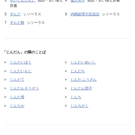
せいじんだんし
類語・言い換え
成人男子
類語・言い換え辞書
辞書
ずんだ
シソーラス
内閣総理大臣談話
シソーラス
ずんだ餅
シソーラス
「じんだん」の隣のことば
じんだいぼく
じんだいめいし
じんだいもじ
じんだち
じんだて
じんだ ふうざん
じんだんそうぞう
じんだん団子
じんだ煮
じんち
じんちか
じんちがく