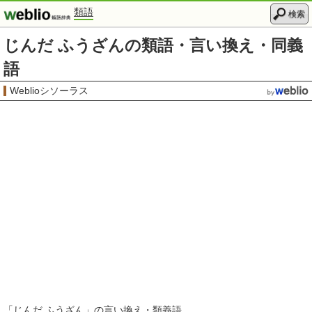
類語
検索
じんだ ふうざんの類語・言い換え・同義
語
Weblioシソーラス
「
じんだ ふうざん
」の言い換え・類義語