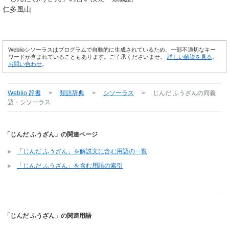
仁多風山
Weblioシソーラスはプログラムで自動的に生成されているため、一部不適切なキー
ワードが含まれていることもあります。ご了承くださいませ。
詳しい解説を見る
。
お問い合わせ
。
Weblio 辞書
>
類語辞典
>
シソーラス
>
じんだ ふうざん
の同義
語・シソーラス
「じんだ ふうざん」の関連ページ
「じんだ ふうざん」を解説文に含む用語の一覧
「じんだ ふうざん」を含む用語の索引
「じんだ ふうざん」の関連用語