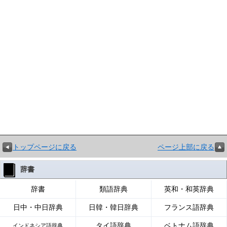
トップページに戻る
ページ上部に戻る
辞書
辞書
類語辞典
英和・和英辞典
日中・中日辞典
日韓・韓日辞典
フランス語辞典
タイ語辞典
ベトナム語辞典
インドネシア語辞典