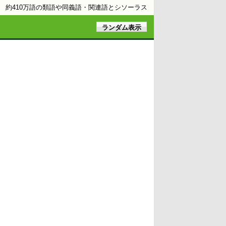
約410万語の類語や同義語・関連語とシソーラス