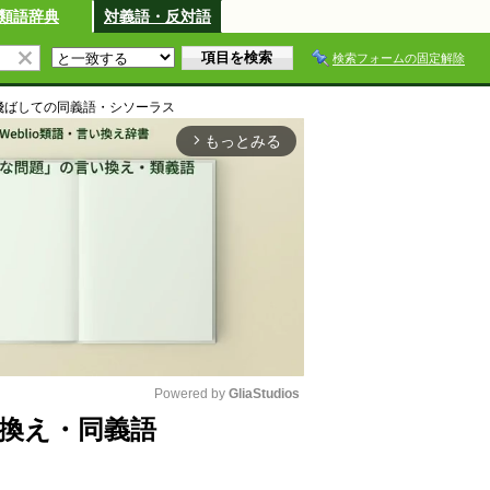
類語辞典
対義語・反対語
検索フォームの固定解除
飛ばして
の同義語・シソーラス
もっとみる
arrow_forward_ios
Powered by 
GliaStudios
換え・同義語
M
u