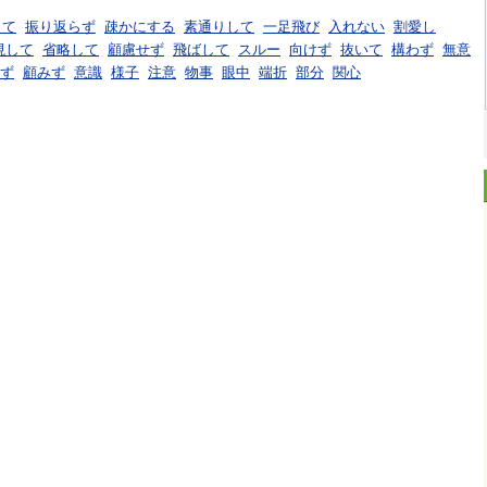
して
振り返らず
疎かにする
素通りして
一足飛び
入れない
割愛し
視して
省略して
顧慮せず
飛ばして
スルー
向けず
抜いて
構わず
無意
ず
顧みず
意識
様子
注意
物事
眼中
端折
部分
関心