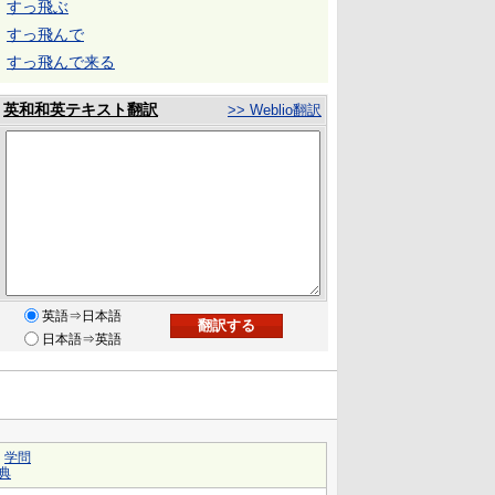
すっ飛ぶ
すっ飛んで
すっ飛んで来る
英和和英テキスト翻訳
>> Weblio翻訳
英語⇒日本語
日本語⇒英語
｜
学問
典