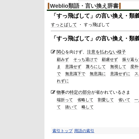
Weblio類語・言い換え辞書
「
すっ飛ばして
」の言い換え・類
すっとばして
・ すっ飛ばして
「
すっ飛ばして
」の言い換え・類
関心
を向けず、
注意を払わない
様子
顧みず
そっち退けで
顧慮せず
振り返ら
ま
意識せず
蔑ろにして
無視して
度外
で
無意識下で
無意識に
意識せずに
ス
れずに
物事
の
特定の
部分
が省かれているさま
端折って
省略して
割愛して
省いて
一
て
抜いて
略して
索引トップ
用語の索引