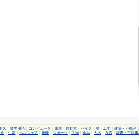
ネス
｜
業界用語
｜
コンピュータ
｜
電車
｜
自動車・バイク
｜
船
｜
工学
｜
建築・不動産
文化
｜
生活
｜
ヘルスケア
｜
趣味
｜
スポーツ
｜
生物
｜
食品
｜
人名
｜
方言
｜
辞書・百科事