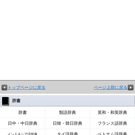
トップページに戻る
ページ上部に戻る
辞書
辞書
類語辞典
英和・和英辞典
日中・中日辞典
日韓・韓日辞典
フランス語辞典
タイ語辞典
ベトナム語辞典
インドネシア語辞典