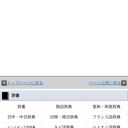
トップページに戻る
ページ上部に戻る
辞書
辞書
類語辞典
英和・和英辞典
日中・中日辞典
日韓・韓日辞典
フランス語辞典
タイ語辞典
ベトナム語辞典
インドネシア語辞典