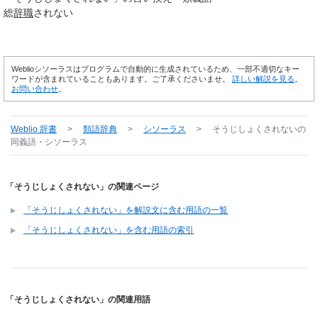
総
辞職
されない
Weblioシソーラスはプログラムで自動的に生成されているため、一部不適切なキー
ワードが含まれていることもあります。ご了承くださいませ。
詳しい解説を見る
。
お問い合わせ
。
Weblio 辞書
>
類語辞典
>
シソーラス
>
そうじしょくされない
の
同義語・シソーラス
「そうじしょくされない」の関連ページ
「そうじしょくされない」を解説文に含む用語の一覧
「そうじしょくされない」を含む用語の索引
「そうじしょくされない」の関連用語