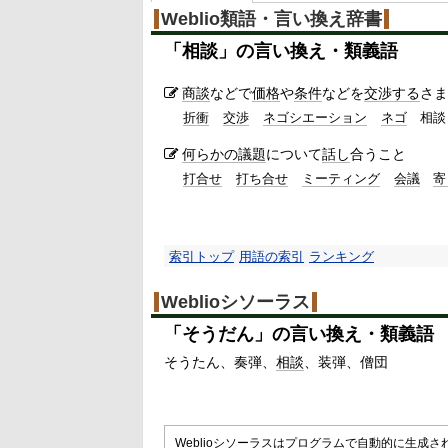
Weblio類語・言い換え辞書
「
相談
」の言い換え・類義語
商談
などで
価格
や
条件
などを
交渉する
さま
折衝
交渉
ネゴシエーション
ネゴ
相談
何らかの
議題
について
話し
合うこと
打合せ
打ち合せ
ミーティング
会議
寄
索引トップ
用語の索引
ランキング
Weblioシソーラス
「
そうだん
」の言い換え・類義語
そうたん
奏弾
相談
装弾
僧団
Weblioシソーラスはプログラムで自動的に生成