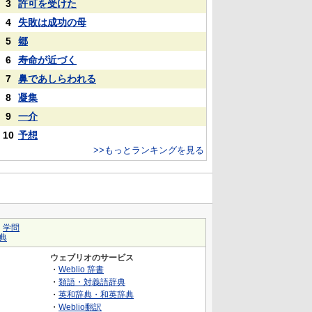
3
許可を受けた
4
失敗は成功の母
5
郷
6
寿命が近づく
7
鼻であしらわれる
8
凝集
9
一介
10
予想
>>もっとランキングを見る
｜
学問
典
ウェブリオのサービス
・
Weblio 辞書
・
類語・対義語辞典
・
英和辞典・和英辞典
・
Weblio翻訳