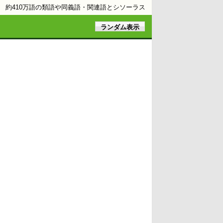
約410万語の類語や同義語・関連語とシソーラス