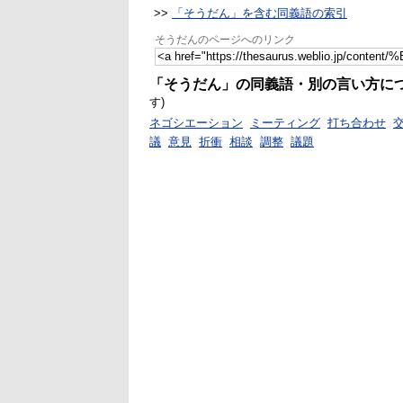
>>
「そうだん」を含む同義語の索引
そうだんのページへのリンク
「そうだん」の同義語・別の言い方に
す)
ネゴシエーション
ミーティング
打ち合わせ
議
意見
折衝
相談
調整
議題