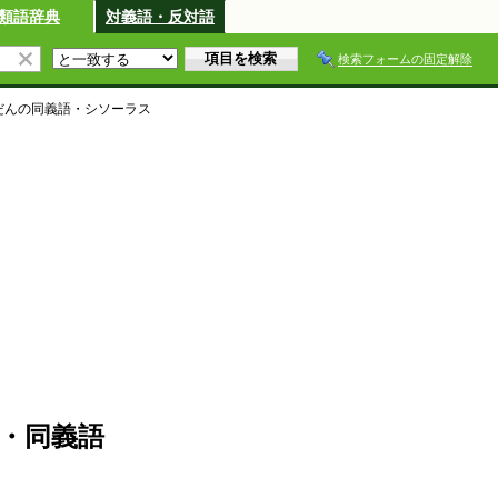
類語辞典
対義語・反対語
検索フォームの固定解除
だん
の同義語・シソーラス
・同義語