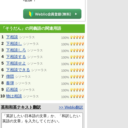
「そうだん」の同義語の関連用語
1
下相談
シソーラス
100%
2
下相談し
シソーラス
100%
3
下相談しろ
シソーラス
100%
4
下相談する
シソーラス
100%
5
下相談せよ
シソーラス
100%
6
下相談できる
シソーラス
100%
7
僧団
シソーラス
100%
8
奏弾
シソーラス
100%
9
応相談
シソーラス
100%
10
物は相談
シソーラス
100%
英和和英テキスト翻訳
>> Weblio翻訳