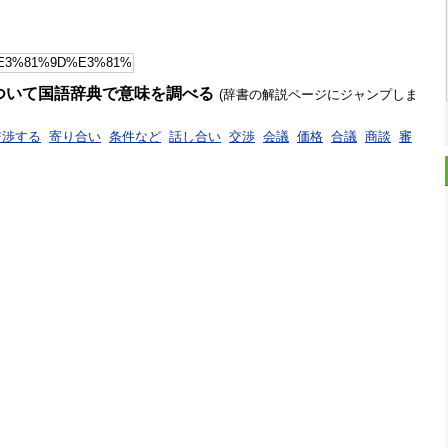
ついて国語辞典で意味を調べる
(辞書の解説ページにジャンプしま
交渉する
寄り合い
条件など
話し合い
交渉
会議
価格
合議
商談
審