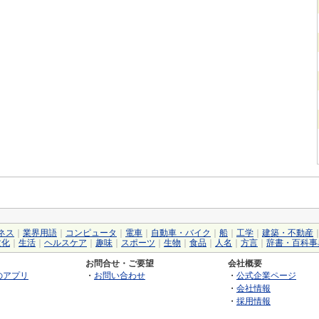
ネス
｜
業界用語
｜
コンピュータ
｜
電車
｜
自動車・バイク
｜
船
｜
工学
｜
建築・不動産
文化
｜
生活
｜
ヘルスケア
｜
趣味
｜
スポーツ
｜
生物
｜
食品
｜
人名
｜
方言
｜
辞書・百科事
お問合せ・ご要望
会社概要
のアプリ
・
お問い合わせ
・
公式企業ページ
・
会社情報
・
採用情報