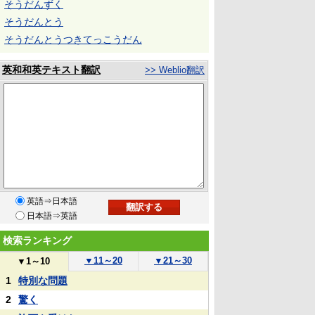
そうだんずく
そうだんとう
そうだんとうつきてっこうだん
英和和英テキスト翻訳
>> Weblio翻訳
英語⇒日本語
日本語⇒英語
検索ランキング
▼
11～20
▼
21～30
▼
1～10
1
特別な問題
2
驚く