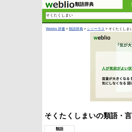
類語辞典
Weblio 辞書
>
類語辞典
>
シソーラス
>
そくたくしま
そくたくしまいの類語・言
類語