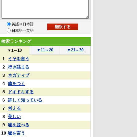
英語⇒日本語
日本語⇒英語
検索ランキング
▼
11～20
▼
21～30
▼
1～10
1
うそを言う
2
行き詰まる
3
ネガティブ
4
嘘をつく
5
ドキドキする
6
詳しく知っている
7
考える
8
美しい
9
嘘を並べる
10
嘘を言う