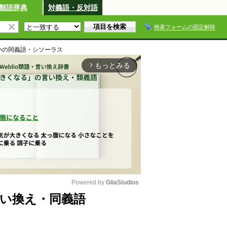
類語辞典
対義語・反対語
検索フォームの固定解除
い
の同義語・シソーラス
もっとみる
arrow_forward_ios
Powered by 
GliaStudios
い換え・同義語
M
u