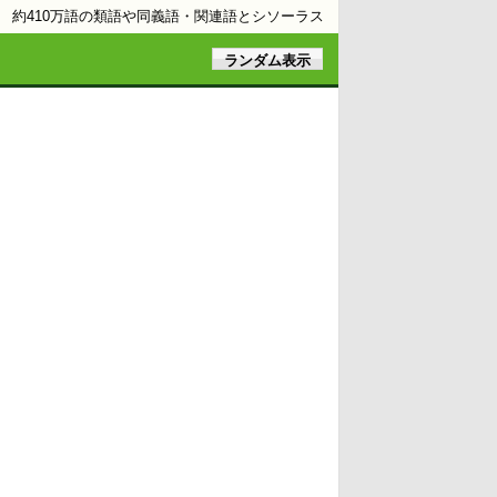
約410万語の類語や同義語・関連語とシソーラス