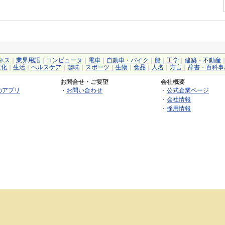
ネス
｜
業界用語
｜
コンピュータ
｜
電車
｜
自動車・バイク
｜
船
｜
工学
｜
建築・不動産
文化
｜
生活
｜
ヘルスケア
｜
趣味
｜
スポーツ
｜
生物
｜
食品
｜
人名
｜
方言
｜
辞書・百科事
お問合せ・ご要望
会社概要
のアプリ
・
お問い合わせ
・
公式企業ページ
・
会社情報
・
採用情報
©2026 GRAS Group, Inc.
RSS