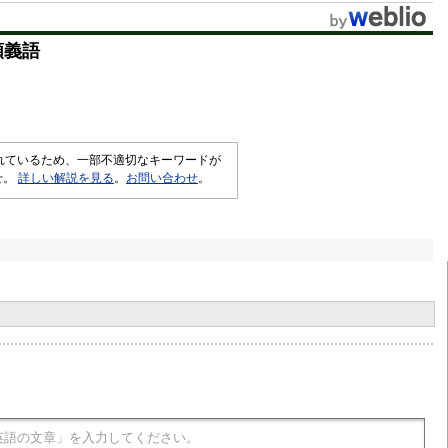
t
類義語
e
されているため、一部不適切なキーワードが
せ。
詳しい解説を見る
。
お問い合わせ
。