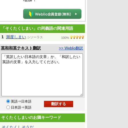
「そくたくしまい」の同義語の関連用語
1
測度しまい
シソーラス
100%
英和和英テキスト翻訳
>> Weblio翻訳
英語⇒日本語
日本語⇒英語
そくたくしまいのお隣キーワード
そくたくしそうだ