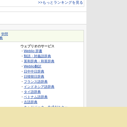
>>もっとランキングを見る
｜
学問
典
ウェブリオのサービス
・
Weblio 辞書
・
類語・対義語辞典
・
英和辞典・和英辞典
・
Weblio翻訳
・
日中中日辞典
・
日韓韓日辞典
・
フランス語辞典
・
インドネシア語辞典
・
タイ語辞典
・
ベトナム語辞典
・
古語辞典
・
キャリジェネ～生成AIスクー
ル・AIスキルでキャリアアップ～