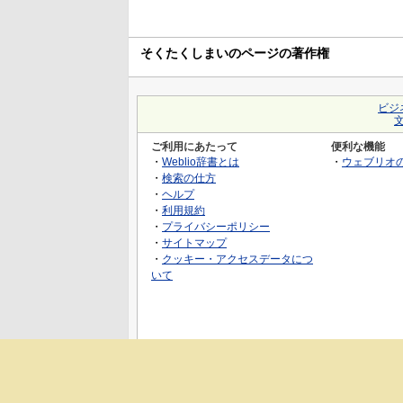
そくたくしまいのページの著作権
ビジ
ご利用にあたって
便利な機能
・
Weblio辞書とは
・
ウェブリオ
・
検索の仕方
・
ヘルプ
・
利用規約
・
プライバシーポリシー
・
サイトマップ
・
クッキー・アクセスデータにつ
いて