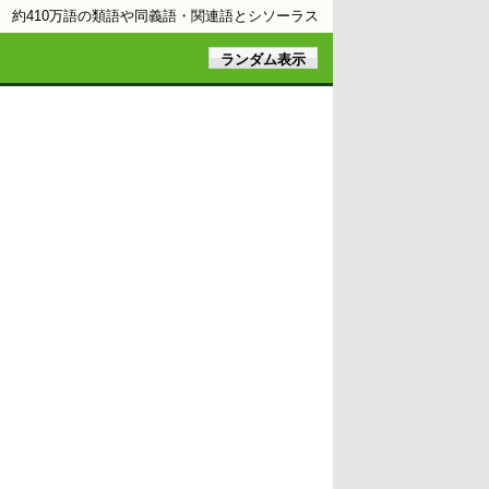
約410万語の類語や同義語・関連語とシソーラス