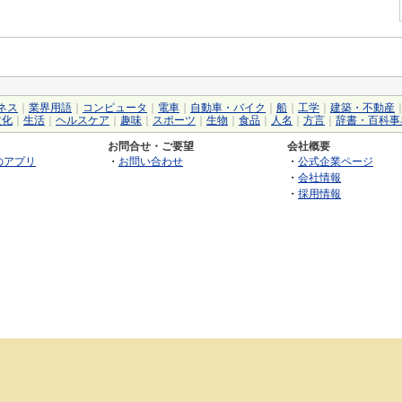
ネス
｜
業界用語
｜
コンピュータ
｜
電車
｜
自動車・バイク
｜
船
｜
工学
｜
建築・不動産
文化
｜
生活
｜
ヘルスケア
｜
趣味
｜
スポーツ
｜
生物
｜
食品
｜
人名
｜
方言
｜
辞書・百科事
お問合せ・ご要望
会社概要
のアプリ
・
お問い合わせ
・
公式企業ページ
・
会社情報
・
採用情報
©2026 GRAS Group, Inc.
RSS