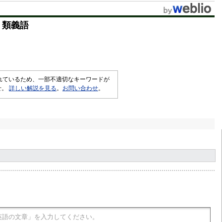
t
・類義語
e
されているため、一部不適切なキーワードが
せ。
詳しい解説を見る
。
お問い合わせ
。