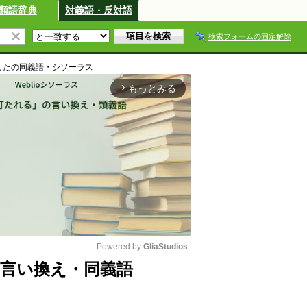
類語辞典
対義語・反対語
検索フォームの固定解除
した
の同義語・シソーラス
もっとみる
arrow_forward_ios
Powered by 
GliaStudios
言い換え・同義語
M
u