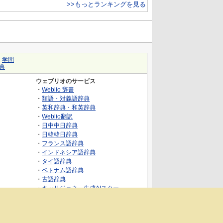
>>もっとランキングを見る
｜
学問
典
ウェブリオのサービス
・
Weblio 辞書
・
類語・対義語辞典
・
英和辞典・和英辞典
・
Weblio翻訳
・
日中中日辞典
・
日韓韓日辞典
・
フランス語辞典
・
インドネシア語辞典
・
タイ語辞典
・
ベトナム語辞典
・
古語辞典
・
キャリジェネ～生成AIスクー
ル・AIスキルでキャリアアップ～