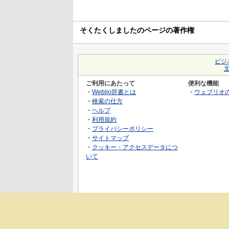
そくたくしましたのページの著作権
ビジ
ご利用にあたって
便利な機能
・
Weblio辞書とは
・
ウェブリオ
・
検索の仕方
・
ヘルプ
・
利用規約
・
プライバシーポリシー
・
サイトマップ
・
クッキー・アクセスデータにつ
いて