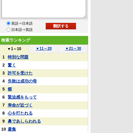
英語⇒日本語
日本語⇒英語
検索ランキング
▼
11～20
▼
21～30
▼
1～10
1
特別な問題
2
驚く
3
許可を受けた
4
失敗は成功の母
5
郷
6
緊迫感をもって
7
寿命が近づく
8
心を打たれる
9
鼻であしらわれる
10
凝集