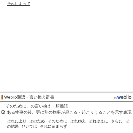
それによって
Weblio類語・言い換え辞書
「
そのために
」の言い換え・類義語
ある
物事
の後、更に
別の
物事
が起こる・
起こり
うることを示す
表現
それにより
そのため
そのために
それゆえ
それゆえに
さらに
そ
の結果
ひいては
それに留まらず