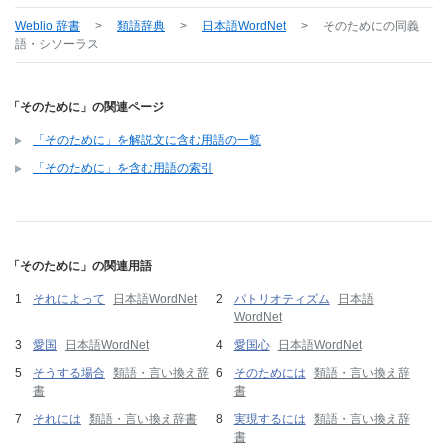
Weblio 辞書
>
類語辞典
>
日本語WordNet
>
そのために
の同義
語・シソーラス
「そのために」の関連ページ
「そのために」を解説文に含む用語の一覧
「そのために」を含む用語の索引
「そのために」の関連用語
それによって
日本語WordNet
パトリオティズム
日本語
WordNet
愛国
日本語WordNet
愛国心
日本語WordNet
そうする場合
類語・言い換え辞
そのためには
類語・言い換え辞
書
書
それには
類語・言い換え辞書
実現するには
類語・言い換え辞
書