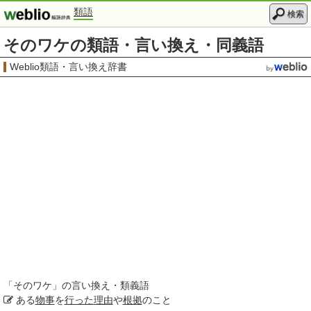
類語
検索
そのワケの類語・言い換え・同義語
Weblio類語・言い換え辞書
「
そのワケ
」の言い換え・類義語
ある
物事
を
行った
理由
や
根拠
のこと